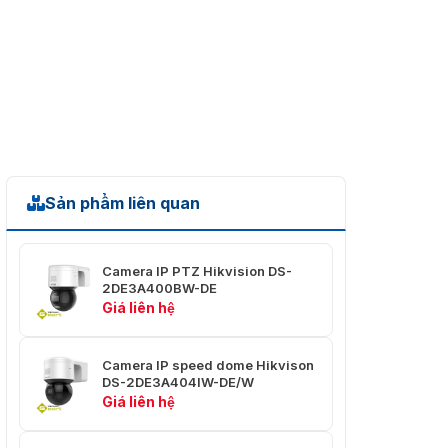
THUỐC
4 mm, D: 52 m, O: 21 m, R: 11 m, I: 5 m
đèn chiếu sáng
Bổ sung
phạm vi
Lên đến 30 m
ánh sáng
Bước
sóng
850nm
Sản phẩm liên quan
hồng
ngoại
Đèn bổ
Camera IP PTZ Hikvision DS-
sung
2DE3A400BW-DE
Đúng
thông
Giá liên hệ
minh
Camera IP speed dome Hikvison
Băng hình
DS-2DE3A404IW-DE/W
Giá liên hệ
50 Hz: 25 khung hình/giây (1920 × 1080, 1280 × 7
Xu hướng
60 Hz: 30 khung hình/giây (1920 × 1080, 1280 × 7