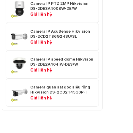
Camera IP PTZ 2MP Hikvision
50 Hz: 25 khung hình/giây (640 × 480, 640 × 360
Luồng phụ
DS-2DE3A400BW-DE/W
60 Hz: 30 khung hình/giây (640 × 480, 640 × 360
Giá liên hệ
Luồng chính: H.265+/H.265/H.264+/H.264
Nén video
Luồng phụ: H.265/H.264/MJPEG
Camera IP AcuSense Hikvision
DS-2CD2T86G2-ISU/SL
Tốc độ bit
Giá liên hệ
32 Kb/giây đến 8 Mb/giây
video
Loại
Camera IP speed dome Hikvison
Hồ sơ cơ bản/Hồ sơ chính/Hồ sơ cao
H.264
DS-2DE2A404IW-DE3/W
Giá liên hệ
Loại
Tiểu sử chính
H.265
Camera quan sát góc siêu rộng
Hikvision DS-2CD2T45G0P-I
Âm thanh
Giá liên hệ
Nén âm
G.711ulaw/G.711alaw/G.722.1/G.726/MP2L2/PCM/
thanh
Tốc độ âm
64 Kbps (G.711)/16 Kbps (G.722.1)/16 Kbps (G.726)
thanh
đến 160 Kbps (MP2L2)/16 đến 64 Kbps (AAC)