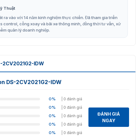
e Scan CMOS.
ỹ Thuật
4+/H.264/MJPEG.
t ra vào với 14 năm kinh nghiệm thực chiến. Đã tham gia triển
control, cổng xoay và bãi xe thông minh, đồng thời tư vấn, xử
mềm quản lý doanh nghiệp.
hệ EXIR 2.0).
DS-2CV2021G2-IDW
NR.
ision DS-2CV2021G2-IDW
ng lượng tối đa 256GB.
1G2-IDW tại Vietnamsmart
0%
| 0 đánh giá
0%
| 0 đánh giá
DW
được Vietnamsmart phân phối chính hãng trên toàn
ĐÁNH GIÁ
0%
| 0 đánh giá
o hành theo tiêu chuẩn của hãng, lắp đặt tận nơi, sửa
NGAY
bởi đội ngũ nhân viên giàu kinh nghiệm và chuyên môn.
0%
| 0 đánh giá
ám sá
t
khác có sẵn tại cửa hàng.
0%
| 0 đánh giá
thêm chi tiết về sản phẩm và các dịch vụ đi kèm!!!