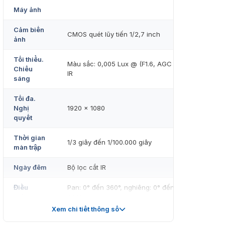
Máy ảnh
Cảm biến
CMOS quét lũy tiến 1/2,7 inch
ảnh
Tối thiểu.
Màu sắc: 0,005 Lux @ (F1.6, AGC ON),B/W: 0 Lux v
Chiếu
IR
sáng
Tối đa.
Nghị
1920 × 1080
quyết
Thời gian
1/3 giây đến 1/100.000 giây
màn trập
Ngày đêm
Bộ lọc cắt IR
Điều
Pan: 0° đến 360°, nghiêng: 0° đến 90°, xoay: 0° đ
chỉnh góc
360°
Xem chi tiết thông số
Ống kính