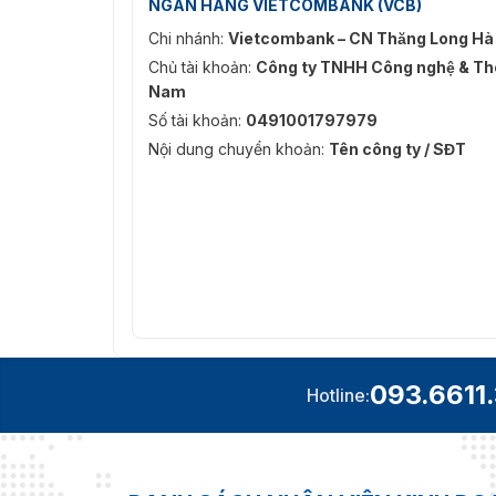
NGÂN HÀNG VIETCOMBANK (VCB)
Chi nhánh:
Vietcombank – CN Thăng Long Hà
Chủ tài khoản:
Công ty TNHH Công nghệ & Thô
Nam
Số tài khoản:
0491001797979
Nội dung chuyển khoản:
Tên công ty / SĐT
093.6611
Hotline: