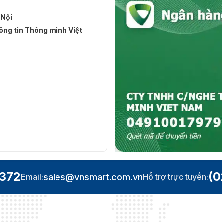
 Nội
ng tin Thông minh Việt
.372
(0
sales@vnsmart.com.vn
Email:
Hỗ trợ trực tuyến: