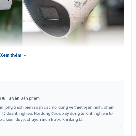
Xem thêm
 Hikvision DS-2CV2021G2-IDW
ng ấn tượng 0.005 Lux @ (F1.6, AGC ON) ở chế độ màu.
bị có khả năng quan sát trong điều kiện ánh sáng yếu hay
có thể giám sát, thu hình ảnh một cách hiệu quả cả ban
g & Tư vấn Sản phẩm
 bị DS-2CV2021G2-IDW
, phụ trách biên soạn các nội dung về thiết bị an ninh, chấm
n lý doanh nghiệp. Nội dung được xây dựng từ kinh nghiệm tư
ở hữu nhiều tính năng tiên tiến và chất lượng hình ảnh
ợc kiểm duyệt chuyên môn trước khi đăng tải.
 là giải pháp lý tưởng sử dụng trong nhà và ngoài trời. Phù
ình.