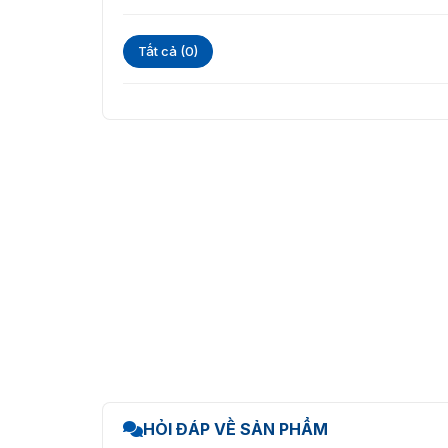
Tất cả (0)
HỎI ĐÁP VỀ SẢN PHẨM