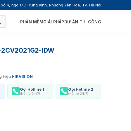
Số 4, ngõ 173 Trung Kính, Phường Yên Hòa, TP. Hà Nội
PHẦN MỀM
GIẢI PHÁP
DỰ ÁN THI CÔNG
DS-2CV2021G2-IDW
 hiệu:
HIKVISION
Gọi Hotline 1
Gọi Hotline 2
(Hỗ trợ 24/7)
(Hỗ trợ 24/7)