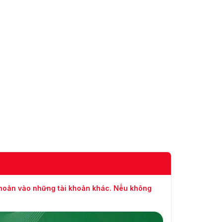
Tốc độ lấy
mẫu âm
8kHz/16kHz
thanh
Lọc tiếng
ồn môi
Đúng
trường
Mạng
TCP/IP, ICMP, HTTP, HTTPS, FTP, DHCP, DNS, DD
Giao thức
RTP, RTSP, RTCP, PPPoE, NTP, UPnP™, SMTP, SNM
IGMP, 802.1X, QoS, IPv6, Bonjour
Xem trực
tiếp đồng
Lên đến 6 kênh
thời
Giao diện video mạng mở, ISAPI
API
khoản vào những tài khoản khác. Nếu không
Người
Tối đa 32 người dùng. 3 cấp độ: quản trị viên, ngư
dùng/Máy
vận hành và người dùng