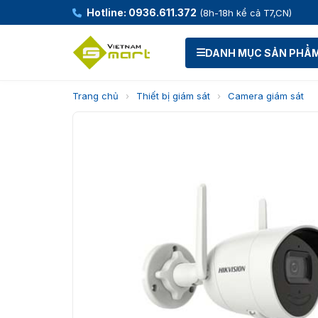
Hotline: 0936.611.372
(8h-18h kể cả T7,CN)
DANH MỤC SẢN PHẨ
Trang chủ
›
Thiết bị giám sát
›
Camera giám sát