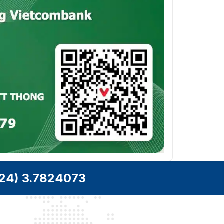
chủ
Khách
iVMS-4200, Hik-Connect
hàng
Chế độ xem trực tiếp yêu cầu plug-in: IE 10+
Trình
Chế độ xem trực tiếp miễn phí plug-in: Chrome
duyệt web
57.0+, Firefox 52.0+
Dịch vụ địa phương: Chrome 57.0+, Firefox 52.0+
wifi
Tốc độ
11n: lên tới 300 Mb/giây
truyền tải
802.11n: OFDM
Giao thức
802.11b: DSSS
Wi-Fi
802.11g: OFDM
24) 3.7824073
Dải tần số
2,412 GHz đến 2,472 GHz
Kênh
Băng
20/40 MHz