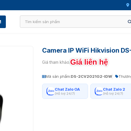
M
Camera IP WiFi Hikvision 
Giá liên hệ
Giá tham khảo:
Mã sản phẩm:
DS-2CV2021G2-IDW
Thương
Chat Zalo OA
Chat Zalo 2
(Hỗ trợ 24/7)
(Hỗ trợ 24/7)