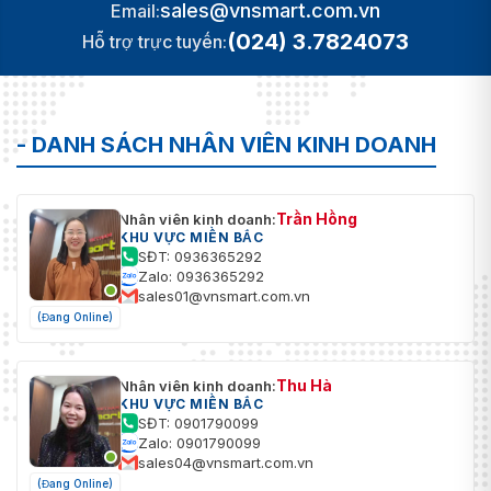
sales@vnsmart.com.vn
Email:
(024) 3.7824073
Hỗ trợ trực tuyến:
- DANH SÁCH NHÂN VIÊN KINH DOANH
Trần Hồng
Nhân viên kinh doanh:
KHU VỰC MIỀN BẮC
SĐT: 0936365292
Zalo: 0936365292
sales01@vnsmart.com.vn
(Đang Online)
Thu Hà
Nhân viên kinh doanh:
KHU VỰC MIỀN BẮC
SĐT: 0901790099
Zalo: 0901790099
sales04@vnsmart.com.vn
(Đang Online)