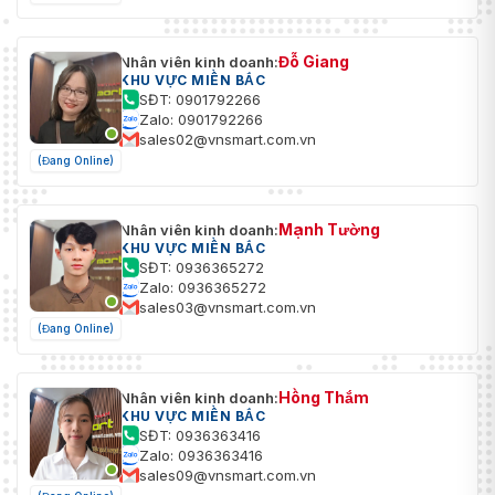
Đỗ Giang
Nhân viên kinh doanh:
KHU VỰC MIỀN BẮC
SĐT: 0901792266
Zalo: 0901792266
sales02@vnsmart.com.vn
(Đang Online)
Mạnh Tường
Nhân viên kinh doanh:
KHU VỰC MIỀN BẮC
SĐT: 0936365272
Zalo: 0936365272
sales03@vnsmart.com.vn
(Đang Online)
Hồng Thắm
Nhân viên kinh doanh:
KHU VỰC MIỀN BẮC
SĐT: 0936363416
Zalo: 0936363416
sales09@vnsmart.com.vn