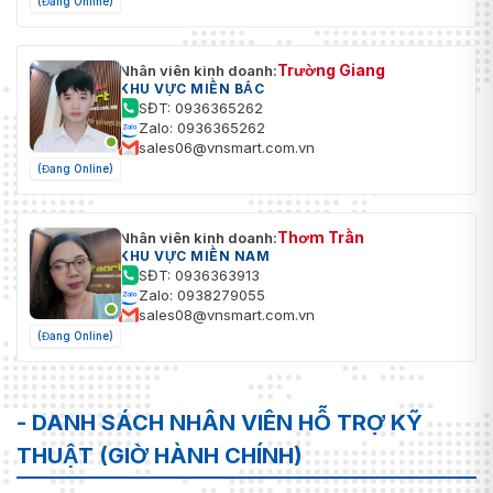
(Đang Online)
Trường Giang
Nhân viên kinh doanh:
KHU VỰC MIỀN BẮC
SĐT: 0936365262
Zalo: 0936365262
sales06@vnsmart.com.vn
(Đang Online)
Thơm Trần
Nhân viên kinh doanh:
KHU VỰC MIỀN NAM
SĐT: 0936363913
Zalo: 0938279055
sales08@vnsmart.com.vn
(Đang Online)
- DANH SÁCH NHÂN VIÊN HỖ TRỢ KỸ
THUẬT (GIỜ HÀNH CHÍNH)