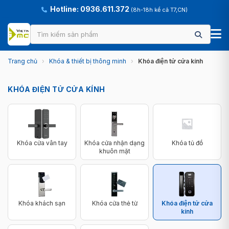
Hotline: 0936.611.372
(8h-18h kể cả T7,CN)
Trang chủ
›
Khóa & thiết bị thông minh
›
Khóa điện tử cửa kính
KHÓA ĐIỆN TỬ CỬA KÍNH
Khóa cửa vân tay
Khóa cửa nhận dạng
Khóa tủ đồ
khuôn mặt
Khóa khách sạn
Khóa cửa thẻ từ
Khóa điện tử cửa
kính