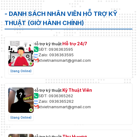
- DANH SÁCH NHÂN VIÊN HỖ TRỢ KỸ
THUẬT (GIỜ HÀNH CHÍNH)
Hỗ trợ 24/7
Hỗ trợ kỹ thuật:
SĐT: 0936363595
Zalo: 0936363595
ktvietnamsmart@gmail.com
(Đang Online)
Kỹ Thuật Viên
Hỗ trợ kỹ thuật:
SĐT: 0936365262
Zalo: 0936365262
ktvietnamsmart@gmail.com
(Đang Online)
Thu Hương
Hỗ trợ kỹ thuật: