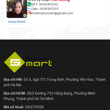
SĐT: 0936361233
Zalo: 0936361233
ktvietnamsmart@gmail.com
(Đang Online)
Địa chỉ HN:
Số 4, ngõ 173 Trung Kính, Phường Yên Hòa, Thành
phố Hà Nội
Địa chỉ HCM:
26/2 Đường 702 Hồng Bàng, Phường Minh
Phụng, Thành phố Hồ Chí Minh
Mã số thuế:
0102710129