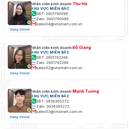
Thu Hà
Nhân viên kinh doanh:
KHU VỰC MIỀN BẮC
SĐT: 0901790099
Zalo: 0901790099
sales04@vnsmart.com.vn
(Đang Online)
Đỗ Giang
Nhân viên kinh doanh:
KHU VỰC MIỀN BẮC
SĐT: 0901792266
Zalo: 0901792266
sales02@vnsmart.com.vn
(Đang Online)
Mạnh Tường
Nhân viên kinh doanh:
KHU VỰC MIỀN BẮC
SĐT: 0936365272
Zalo: 0936365272
sales03@vnsmart.com.vn
(Đang Online)