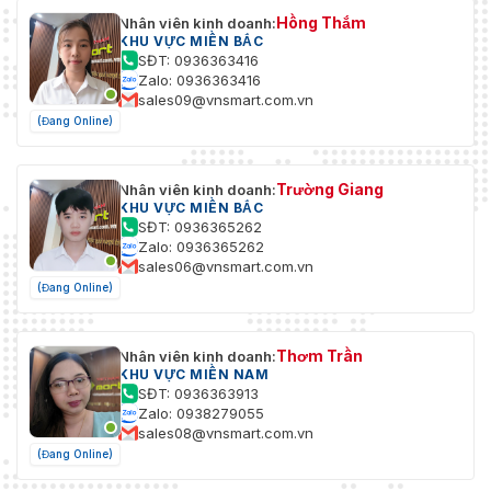
Hồng Thắm
Nhân viên kinh doanh:
KHU VỰC MIỀN BẮC
SĐT: 0936363416
Zalo: 0936363416
sales09@vnsmart.com.vn
(Đang Online)
Trường Giang
Nhân viên kinh doanh:
KHU VỰC MIỀN BẮC
SĐT: 0936365262
Zalo: 0936365262
sales06@vnsmart.com.vn
(Đang Online)
Thơm Trần
Nhân viên kinh doanh:
KHU VỰC MIỀN NAM
SĐT: 0936363913
Zalo: 0938279055
sales08@vnsmart.com.vn
(Đang Online)