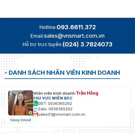
093.6611.372
Hotline:
sales@vnsmart.com.vn
Email:
(024) 3.7824073
Hỗ trợ trực tuyến:
- DANH SÁCH NHÂN VIÊN KINH DOANH
Trần Hồng
Nhân viên kinh doanh:
KHU VỰC MIỀN BẮC
SĐT: 0936365292
Zalo: 0936365292
sales01@vnsmart.com.vn
(Đang Online)