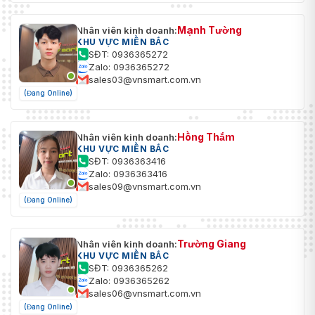
Mạnh Tường
Nhân viên kinh doanh:
KHU VỰC MIỀN BẮC
SĐT: 0936365272
Zalo: 0936365272
sales03@vnsmart.com.vn
(Đang Online)
Hồng Thắm
Nhân viên kinh doanh:
KHU VỰC MIỀN BẮC
SĐT: 0936363416
Zalo: 0936363416
sales09@vnsmart.com.vn
(Đang Online)
Trường Giang
Nhân viên kinh doanh:
KHU VỰC MIỀN BẮC
SĐT: 0936365262
Zalo: 0936365262
sales06@vnsmart.com.vn
(Đang Online)