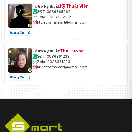
Kỹ Thuật Viên
Hỗ trợ kỹ thuật:
SĐT: 0936365262
Zalo: 0936365262
ktvietnamsmart@gmail.com
(Đang Online)
Thu Hương
Hỗ trợ kỹ thuật:
SĐT: 0936361233
Zalo: 0936361233
ktvietnamsmart@gmail.com
(Đang Online)