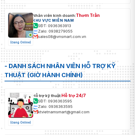
Thơm Trần
Nhân viên kinh doanh:
KHU VỰC MIỀN NAM
SĐT: 0936363913
Zalo: 0938279055
sales08@vnsmart.com.vn
(Đang Online)
- DANH SÁCH NHÂN VIÊN HỖ TRỢ KỸ
THUẬT (GIỜ HÀNH CHÍNH)
Hỗ trợ 24/7
Hỗ trợ kỹ thuật:
SĐT: 0936363595
Zalo: 0936363595
ktvietnamsmart@gmail.com
(Đang Online)