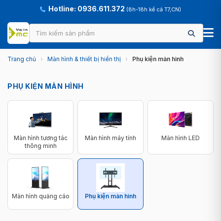
Hotline: 0936.611.372
(8h-18h kể cả T7,CN)
Trang chủ
›
Màn hình & thiết bị hiển thị
›
Phụ kiện màn hình
PHỤ KIỆN MÀN HÌNH
Màn hình tương tác
Màn hình máy tính
Màn hình LED
thông minh
Màn hình quảng cáo
Phụ kiện màn hình