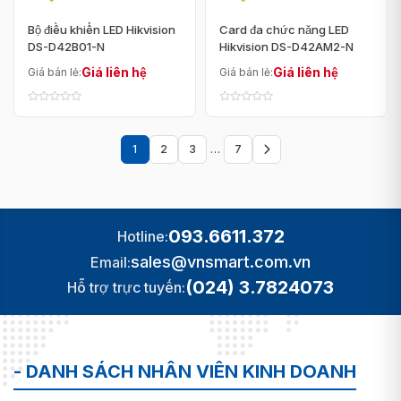
Bộ điều khiển LED Hikvision
Card đa chức năng LED
DS-D42B01-N
Hikvision DS-D42AM2-N
Giá liên hệ
Giá liên hệ
Giá bán lẻ:
Giá bán lẻ:
1
2
3
…
7
Trang
sau
093.6611.372
Hotline:
sales@vnsmart.com.vn
Email:
(024) 3.7824073
Hỗ trợ trực tuyến:
- DANH SÁCH NHÂN VIÊN KINH DOANH