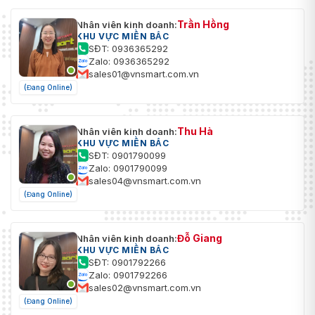
Trần Hồng
Nhân viên kinh doanh:
KHU VỰC MIỀN BẮC
SĐT: 0936365292
Zalo: 0936365292
sales01@vnsmart.com.vn
(Đang Online)
Thu Hà
Nhân viên kinh doanh:
KHU VỰC MIỀN BẮC
SĐT: 0901790099
Zalo: 0901790099
sales04@vnsmart.com.vn
(Đang Online)
Đỗ Giang
Nhân viên kinh doanh:
KHU VỰC MIỀN BẮC
SĐT: 0901792266
Zalo: 0901792266
sales02@vnsmart.com.vn
(Đang Online)