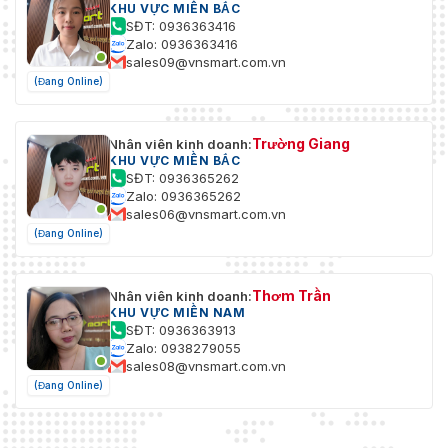
KHU VỰC MIỀN BẮC
SĐT: 0936363416
Zalo: 0936363416
sales09@vnsmart.com.vn
(Đang Online)
Trường Giang
Nhân viên kinh doanh:
KHU VỰC MIỀN BẮC
SĐT: 0936365262
Zalo: 0936365262
sales06@vnsmart.com.vn
(Đang Online)
Thơm Trần
Nhân viên kinh doanh:
KHU VỰC MIỀN NAM
SĐT: 0936363913
Zalo: 0938279055
sales08@vnsmart.com.vn
(Đang Online)