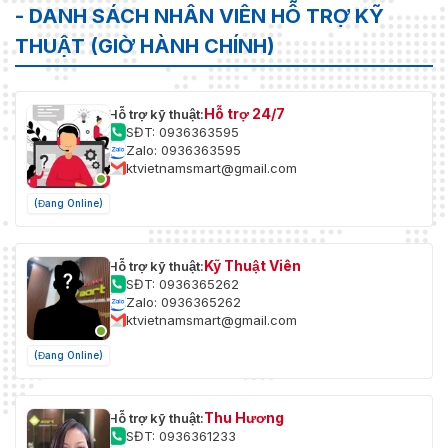
- DANH SÁCH NHÂN VIÊN HỖ TRỢ KỸ
THUẬT (GIỜ HÀNH CHÍNH)
Hỗ trợ 24/7
Hỗ trợ kỹ thuật:
SĐT: 0936363595
Zalo: 0936363595
ktvietnamsmart@gmail.com
(Đang Online)
Kỹ Thuật Viên
Hỗ trợ kỹ thuật:
SĐT: 0936365262
Zalo: 0936365262
ktvietnamsmart@gmail.com
(Đang Online)
Thu Hương
Hỗ trợ kỹ thuật:
SĐT: 0936361233