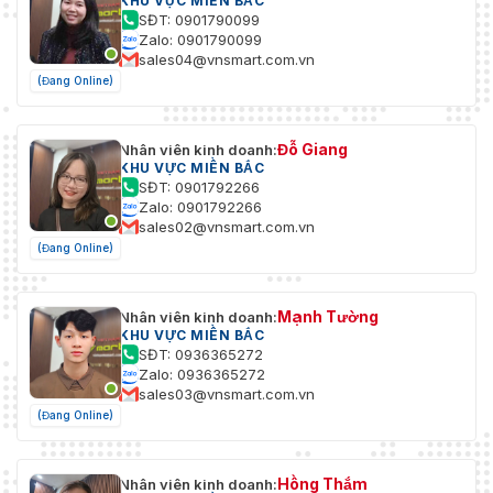
KHU VỰC MIỀN BẮC
SĐT: 0901790099
Zalo: 0901790099
sales04@vnsmart.com.vn
(Đang Online)
Đỗ Giang
Nhân viên kinh doanh:
KHU VỰC MIỀN BẮC
SĐT: 0901792266
Zalo: 0901792266
sales02@vnsmart.com.vn
(Đang Online)
Mạnh Tường
Nhân viên kinh doanh:
KHU VỰC MIỀN BẮC
SĐT: 0936365272
Zalo: 0936365272
sales03@vnsmart.com.vn
(Đang Online)
Hồng Thắm
Nhân viên kinh doanh: