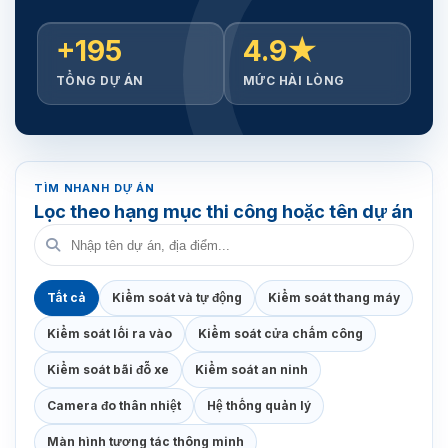
+195
4.9★
TỔNG DỰ ÁN
MỨC HÀI LÒNG
TÌM NHANH DỰ ÁN
Lọc theo hạng mục thi công hoặc tên dự án
Tất cả
Kiểm soát và tự động
Kiểm soát thang máy
Kiểm soát lối ra vào
Kiểm soát cửa chấm công
Kiểm soát bãi đỗ xe
Kiểm soát an ninh
Camera đo thân nhiệt
Hệ thống quản lý
Màn hình tương tác thông minh