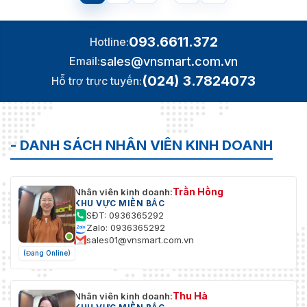
093.6611.372
Hotline:
sales@vnsmart.com.vn
Email:
(024) 3.7824073
Hỗ trợ trực tuyến:
- DANH SÁCH NHÂN VIÊN KINH DOANH
Trần Hồng
Nhân viên kinh doanh:
KHU VỰC MIỀN BẮC
SĐT: 0936365292
Zalo: 0936365292
sales01@vnsmart.com.vn
(Đang Online)
Thu Hà
Nhân viên kinh doanh: