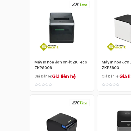
Khoảng giá
Dưới 1 triệu
1 - 3 triệu
3 - 5 triệu
5 - 10 tr
—
Máy in hóa đơn nhiệt ZKTeco
Máy in hóa đơn
Loại sản phẩm
ZKP8008
ZKP5803
Giá liên hệ
Giá l
Giá bán lẻ:
Giá bán lẻ:
Máy in mã vạch
Máy in thẻ nhựa
Máy hủy tài liệu
Kết nối
USB
LAN
Bluetooth
WiFi