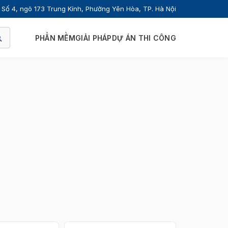
Số 4, ngõ 173 Trung Kính, Phường Yên Hòa, TP. Hà Nội
PHẦN MỀM
GIẢI PHÁP
DỰ ÁN THI CÔNG
Đóng