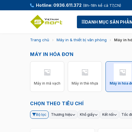
Hotline: 0936.611.372
(8h-18h kể cả T7,CN)
DANH MỤC SẢN PHẨ
Trang chủ
›
Máy in & thiết bị văn phòng
›
Máy in h
MÁY IN HÓA ĐƠN
Máy in mã vạch
Máy in thẻ nhựa
Máy in hóa đ
CHỌN THEO TIÊU CHÍ
Bộ lọc
Thương hiệu
Khổ giấy
Kết nối
Tốc độ