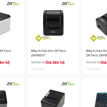
Thương hiệu
iệu
Trên 10 triệu
0
 ZKTeco
Máy in hóa đơn ZKTeco
Máy in hóa đơ
Khổ giấy
ZKP8007
ZKTeco ZKP
iên hệ
Giá liên hệ
Giá
Giá bán lẻ:
Giá bán lẻ:
Máy in hóa đơn
58mm
80mm
Tốc độ in
Thấp
Trung bình