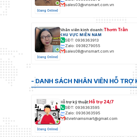
sales03@vnsmart.com.vn
(Đang Online)
Thơm Trần
Nhân viên kinh doanh:
KHU VỰC MIỀN NAM
SĐT: 0936363913
Zalo: 0938279055
sales08@vnsmart.com.vn
(Đang Online)
- DANH SÁCH NHÂN VIÊN HỖ TRỢ 
Hỗ trợ 24/7
Hỗ trợ kỹ thuật:
SĐT: 0936363595
Zalo: 0936363595
ktvietnamsmart@gmail.com
(Đang Online)