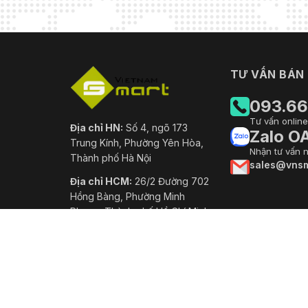
TƯ VẤN BÁN
093.66
Tư vấn online
Địa chỉ HN:
Số 4, ngõ 173
Zalo O
Trung Kính, Phường Yên Hòa,
Nhận tư vấn 
Thành phố Hà Nội
sales@vnsm
Địa chỉ HCM:
26/2 Đường 702
Hồng Bàng, Phường Minh
Phụng, Thành phố Hồ Chí Minh
Mã số thuế:
0102710129
Ngày hoạt động:
07-04-2008