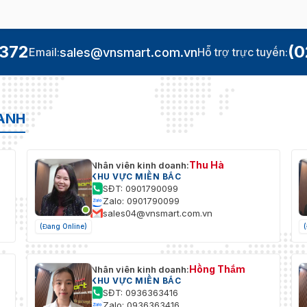
.372
(0
sales@vnsmart.com.vn
Email:
Hỗ trợ trực tuyến:
OANH
Thu Hà
Nhân viên kinh doanh:
KHU VỰC MIỀN BẮC
SĐT: 0901790099
Zalo: 0901790099
sales04@vnsmart.com.vn
(Đang Online)
Hồng Thắm
Nhân viên kinh doanh:
KHU VỰC MIỀN BẮC
SĐT: 0936363416
Zalo: 0936363416