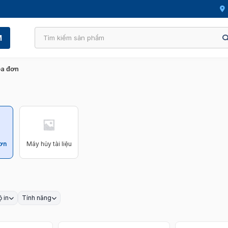
M
óa đơn
ơn
Máy hủy tài liệu
 in
Tính năng