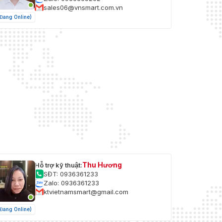
sales06@vnsmart.com.vn
(Đang Online)
Thu Hương
Hỗ trợ kỹ thuật:
SĐT: 0936361233
Zalo: 0936361233
ktvietnamsmart@gmail.com
(Đang Online)