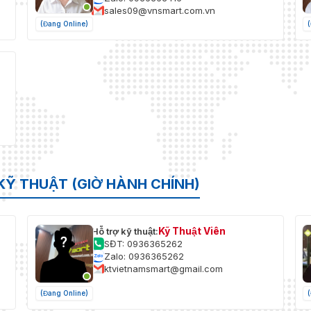
sales09@vnsmart.com.vn
(Đang Online)
KỸ THUẬT (GIỜ HÀNH CHÍNH)
Kỹ Thuật Viên
Hỗ trợ kỹ thuật:
SĐT: 0936365262
Zalo: 0936365262
ktvietnamsmart@gmail.com
(Đang Online)