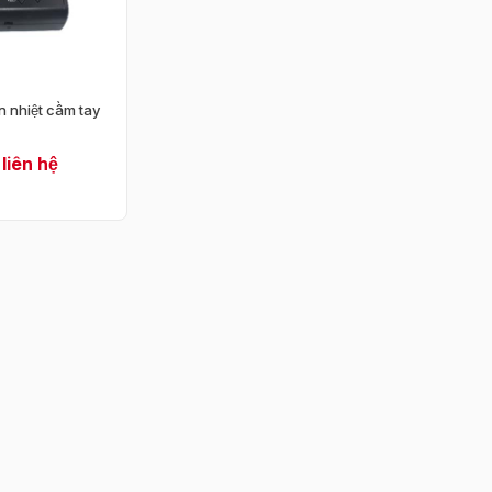
Giá giảm dần
Mới cập nhật
Bán chạy
n nhiệt cầm tay
 liên hệ