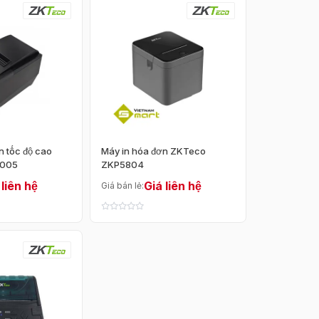
n tốc độ cao
Máy in hóa đơn ZKTeco
8005
ZKP5804
 liên hệ
Giá liên hệ
Giá bán lẻ:
Cao