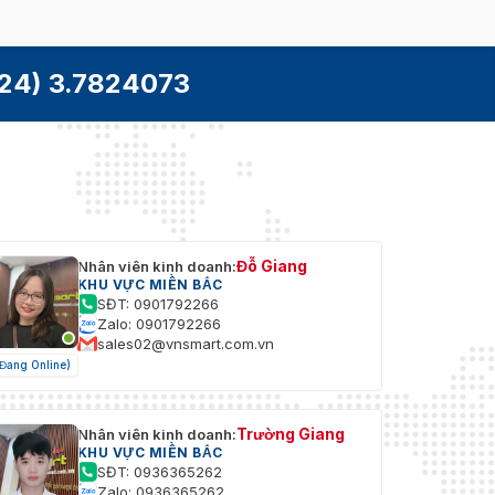
24) 3.7824073
Đỗ Giang
Nhân viên kinh doanh:
KHU VỰC MIỀN BẮC
SĐT: 0901792266
Zalo: 0901792266
sales02@vnsmart.com.vn
(Đang Online)
Trường Giang
Nhân viên kinh doanh:
KHU VỰC MIỀN BẮC
SĐT: 0936365262
Zalo: 0936365262