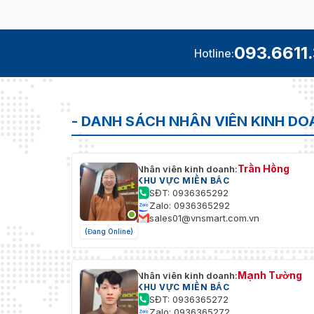
093.6611
Hotline:
- DANH SÁCH NHÂN VIÊN KINH D
Trần Hồng
Nhân viên kinh doanh:
KHU VỰC MIỀN BẮC
SĐT: 0936365292
Zalo: 0936365292
sales01@vnsmart.com.vn
(Đang Online)
Mạnh Tường
Nhân viên kinh doanh:
KHU VỰC MIỀN BẮC
SĐT: 0936365272
Zalo: 0936365272