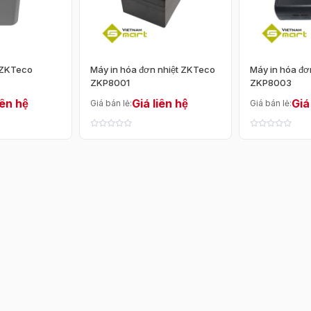
Sắp xếp theo
Tự động mở két
Mặc định
Giá tăng dần
 ZKTeco
Máy in hóa đơn nhiệt ZKTeco
Máy in hóa đơ
ZKP8001
ZKP8003
iên hệ
Giá liên hệ
Giá
Giá bán lẻ:
Giá bán lẻ: