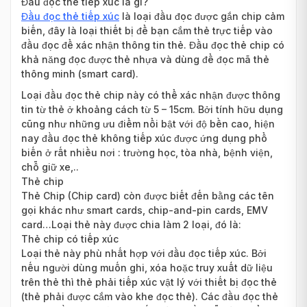
Đầu đọc thẻ tiếp xúc là gì?
Đầu đọc thẻ tiếp xúc
là loại đầu đọc được gắn chip cảm
biến, đây là loại thiết bị để bạn cắm thẻ trực tiếp vào
đầu đọc để xác nhận thông tin thẻ. Đầu đọc thẻ chip có
khả năng đọc được thẻ nhựa và dùng để đọc mã thẻ
thông minh (smart card).
Loại đầu đọc thẻ chip này có thể xác nhận được thông
tin từ thẻ ở khoảng cách từ 5 – 15cm. Bởi tính hữu dụng
cũng như những ưu điểm nổi bật với độ bền cao, hiện
nay đầu đọc thẻ không tiếp xúc được ứng dụng phổ
biến ở rất nhiều nơi : trường học, tòa nhà, bệnh viện,
chỗ giữ xe,..
Thẻ chip
Thẻ Chip (Chip card) còn được biết đến bằng các tên
gọi khác như smart cards, chip-and-pin cards, EMV
card…Loại thẻ này được chia làm 2 loại, đó là:
Thẻ chip có tiếp xúc
Loại thẻ này phù nhất hợp với đầu đọc tiếp xúc. Bởi
nếu người dùng muốn ghi, xóa hoặc truy xuất dữ liệu
trên thẻ thì thẻ phải tiếp xúc vật lý với thiết bị đọc thẻ
(thẻ phải được cắm vào khe đọc thẻ). Các đầu đọc thẻ