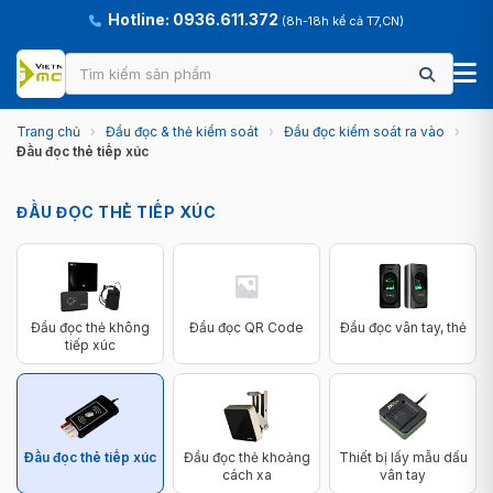
Hotline: 0936.611.372
(8h-18h kể cả T7,CN)
Trang chủ
›
Đầu đọc & thẻ kiểm soát
›
Đầu đọc kiểm soát ra vào
›
Đầu đọc thẻ tiếp xúc
ĐẦU ĐỌC THẺ TIẾP XÚC
Đầu đọc thẻ không
Đầu đọc QR Code
Đầu đọc vân tay, thẻ
tiếp xúc
Đầu đọc thẻ tiếp xúc
Đầu đọc thẻ khoảng
Thiết bị lấy mẫu dấu
cách xa
vân tay