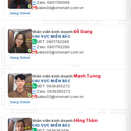
Zalo: 0901790099
sales04@vnsmart.com.vn
(Đang Online)
Đỗ Giang
Nhân viên kinh doanh:
KHU VỰC MIỀN BẮC
SĐT: 0901792266
Zalo: 0901792266
sales02@vnsmart.com.vn
(Đang Online)
Mạnh Tường
Nhân viên kinh doanh:
KHU VỰC MIỀN BẮC
SĐT: 0936365272
Zalo: 0936365272
sales03@vnsmart.com.vn
(Đang Online)
Hồng Thắm
Nhân viên kinh doanh:
KHU VỰC MIỀN BẮC
SĐT: 0936363416