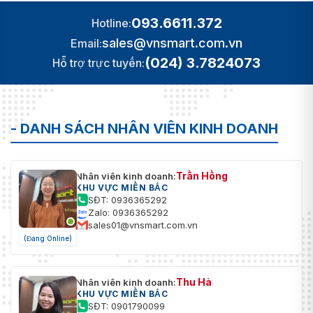
093.6611.372
Hotline:
sales@vnsmart.com.vn
Email:
(024) 3.7824073
Hỗ trợ trực tuyến:
- DANH SÁCH NHÂN VIÊN KINH DOANH
Trần Hồng
Nhân viên kinh doanh:
KHU VỰC MIỀN BẮC
SĐT: 0936365292
Zalo: 0936365292
sales01@vnsmart.com.vn
(Đang Online)
Thu Hà
Nhân viên kinh doanh:
KHU VỰC MIỀN BẮC
SĐT: 0901790099