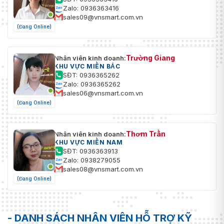
Zalo: 0936363416
sales09@vnsmart.com.vn
(Đang Online)
Trường Giang
Nhân viên kinh doanh:
KHU VỰC MIỀN BẮC
SĐT: 0936365262
Zalo: 0936365262
sales06@vnsmart.com.vn
(Đang Online)
Thơm Trần
Nhân viên kinh doanh:
KHU VỰC MIỀN NAM
SĐT: 0936363913
Zalo: 0938279055
sales08@vnsmart.com.vn
(Đang Online)
- DANH SÁCH NHÂN VIÊN HỖ TRỢ KỸ