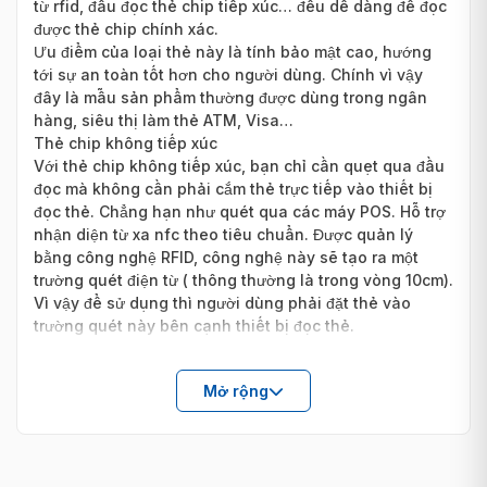
từ rfid, đầu đọc thẻ chip tiếp xúc… đều dễ dàng để đọc
được thẻ chip chính xác.
Ưu điểm của loại thẻ này là tính bảo mật cao, hướng
tới sự an toàn tốt hơn cho người dùng. Chính vì vậy
đây là mẫu sản phẩm thường được dùng trong ngân
hàng, siêu thị làm thẻ ATM, Visa…
Thẻ chip không tiếp xúc
Với thẻ chip không tiếp xúc, bạn chỉ cần quẹt qua đầu
đọc mà không cần phải cắm thẻ trực tiếp vào thiết bị
đọc thẻ. Chẳng hạn như quét qua các máy POS. Hỗ trợ
nhận diện từ xa nfc theo tiêu chuẩn. Được quản lý
bằng công nghệ RFID, công nghệ này sẽ tạo ra một
trường quét điện từ ( thông thường là trong vòng 10cm).
Vì vậy để sử dụng thì người dùng phải đặt thẻ vào
trường quét này bên cạnh thiết bị đọc thẻ.
Mở rộng