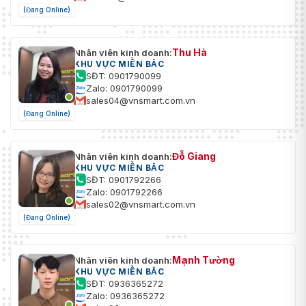
(Đang Online)
Thu Hà
Nhân viên kinh doanh:
KHU VỰC MIỀN BẮC
SĐT: 0901790099
Zalo: 0901790099
sales04@vnsmart.com.vn
(Đang Online)
Đỗ Giang
Nhân viên kinh doanh:
KHU VỰC MIỀN BẮC
SĐT: 0901792266
Zalo: 0901792266
sales02@vnsmart.com.vn
(Đang Online)
Mạnh Tường
Nhân viên kinh doanh:
KHU VỰC MIỀN BẮC
SĐT: 0936365272
Zalo: 0936365272