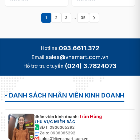
1
2
3
…
35
Trang
sau
093.6611.372
Hotline:
sales@vnsmart.com.vn
Email:
(024) 3.7824073
Hỗ trợ trực tuyến:
- DANH SÁCH NHÂN VIÊN KINH DOANH
Trần Hồng
Nhân viên kinh doanh:
KHU VỰC MIỀN BẮC
SĐT: 0936365292
Zalo: 0936365292
sales01@vnsmart.com.vn