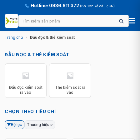
Hotline: 0936.611.372
(8h-18h kể cả T7,CN)
Trang chủ
›
Đầu đọc & thẻ kiểm soát
ĐẦU ĐỌC & THẺ KIỂM SOÁT
Đầu đọc kiểm soát
Thẻ kiểm soát ra
ra vào
vào
CHỌN THEO TIÊU CHÍ
Bộ lọc
Thương hiệu