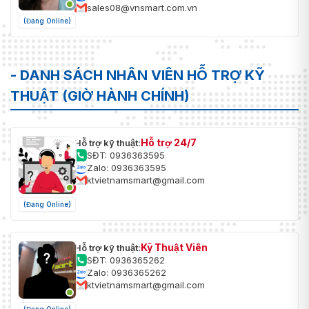
sales08@vnsmart.com.vn
(Đang Online)
- DANH SÁCH NHÂN VIÊN HỖ TRỢ KỸ
THUẬT (GIỜ HÀNH CHÍNH)
Hỗ trợ 24/7
Hỗ trợ kỹ thuật:
SĐT: 0936363595
Zalo: 0936363595
ktvietnamsmart@gmail.com
(Đang Online)
Kỹ Thuật Viên
Hỗ trợ kỹ thuật:
SĐT: 0936365262
Zalo: 0936365262
ktvietnamsmart@gmail.com