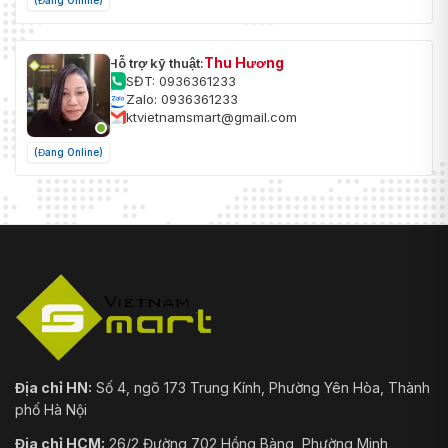
(Đang Online)
Thu Hương
Hỗ trợ kỹ thuật:
SĐT: 0936361233
Zalo: 0936361233
ktvietnamsmart@gmail.com
(Đang Online)
Địa chỉ HN:
Số 4, ngõ 173 Trung Kính, Phường Yên Hòa, Thành
phố Hà Nội
Địa chỉ HCM:
26/2 Đường 702 Hồng Bàng, Phường Minh