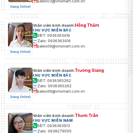
sales03@vnsmart.com.vn
(Đang Online)
Hồng Thắm
Nhân viên kinh doanh:
KHU VỰC MIỀN BẮC
SĐT: 0936363416
Zalo: 0936363416
sales09@vnsmart.com.vn
(Đang Online)
Trường Giang
Nhân viên kinh doanh:
KHU VỰC MIỀN BẮC
SĐT: 0936365262
Zalo: 0936365262
sales06@vnsmart.com.vn
(Đang Online)
Thơm Trần
Nhân viên kinh doanh:
KHU VỰC MIỀN NAM
SĐT: 0936363913
Zalo: 0938279055