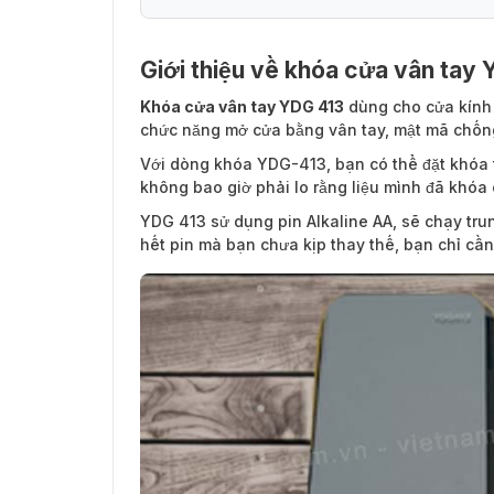
Giới thiệu về khóa cửa vân tay 
Khóa cửa vân tay YDG 413
dùng cho cửa kính 
Những thông tin bạn cần biết về thiết k
chức năng mở cửa bằng vân tay, mật mã chống 
Với dòng khóa YDG-413, bạn có thể đặt khóa 
không bao giờ phải lo rằng liệu mình đã khóa 
YDG 413 sử dụng pin Alkaline AA, sẽ chạy tr
hết pin mà bạn chưa kịp thay thế, bạn chỉ cầ