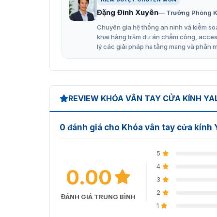
Đặng Đình Xuyên
Trưởng Phòng K
Chuyên gia hệ thống an ninh và kiểm soá
khai hàng trăm dự án chấm công, access 
lý các giải pháp hạ tầng mạng và phần 
REVIEW KHÓA VÂN TAY CỬA KÍNH YAL
0 đánh giá cho Khóa vân tay cửa kính 
5
4
0.00
3
2
ĐÁNH GIÁ TRUNG BÌNH
1