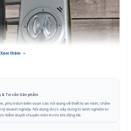
Xem thêm
 cửa kính vân tay YDG413 mặt trước với mặt sau
g & Tư vấn Sản phẩm
kính vân tay YDG413
, phụ trách biên soạn các nội dung về thiết bị an ninh, chấm
hình ảnh thực tế để tham khảo và cái nhìn trực quan hơn về
n lý doanh nghiệp. Nội dung được xây dựng từ kinh nghiệm tư
t
đã thực hiện với dòng khóa YDG-413.
ợc kiểm duyệt chuyên môn trước khi đăng tải.
thường được sử dụng cho công ty, văn phòng, trung tâm,…