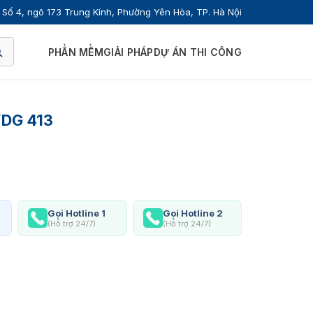
Số 4, ngõ 173 Trung Kính, Phường Yên Hòa, TP. Hà Nội
PHẦN MỀM
GIẢI PHÁP
DỰ ÁN THI CÔNG
YDG 413
Gọi Hotline 1
Gọi Hotline 2
(Hỗ trợ 24/7)
(Hỗ trợ 24/7)