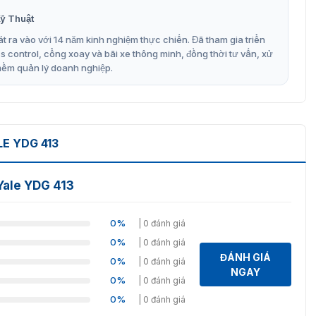
ỹ Thuật
t ra vào với 14 năm kinh nghiệm thực chiến. Đã tham gia triển
control, cổng xoay và bãi xe thông minh, đồng thời tư vấn, xử
mềm quản lý doanh nghiệp.
E YDG 413
Yale YDG 413
0%
| 0 đánh giá
0%
| 0 đánh giá
ĐÁNH GIÁ
0%
| 0 đánh giá
NGAY
0%
| 0 đánh giá
0%
| 0 đánh giá