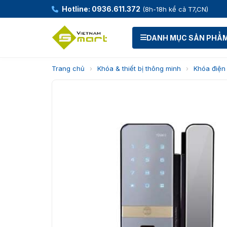
Hotline: 0936.611.372
(8h-18h kể cả T7,CN)
DANH MỤC SẢN PHẨ
Trang chủ
›
Khóa & thiết bị thông minh
›
Khóa điện 