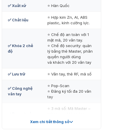
✅ Xuất xứ
⭐ Hàn Quốc
⭐ Hợp kim Zn, Al, ABS
✅ Chất liệu
plastic, kính cường lực.
⭐ Chế độ an toàn với 1
mật mã, 20 vân tay.
✅ Khóa 2 chế
⭐ Chế độ security: quản
độ
lý bằng thẻ Master, phân
quyền người dùng
và khách với 20 vân tay
✅ Lưu trữ
⭐ Vân tay, thẻ RF, mã số
⭐ Pop-Scan
✅ Công nghệ
⭐ Đăng ký tối đa 20 vân
vân tay
tay
⭐ 3 mã số: Mã Master –
✅ Đọc mã số
Mã User – Mã khách.
⭐ Mã số ảo
Xem chi tiết thông số