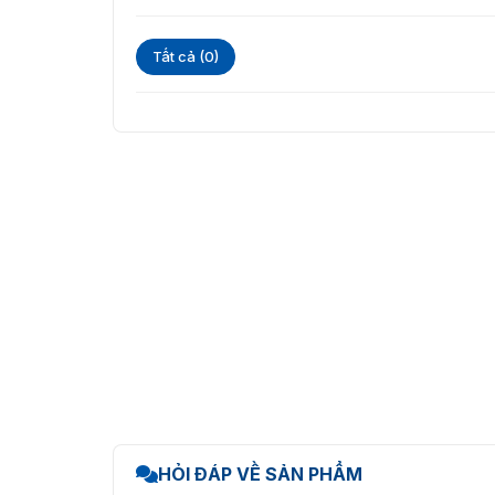
Yale YDG-413 được lắ
Tất cả (0)
HỎI ĐÁP VỀ SẢN PHẨM