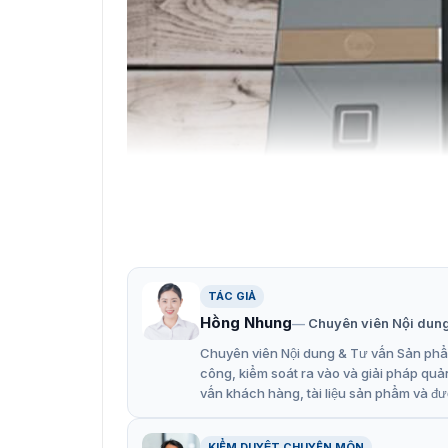
Giới thiệu ảnh cận cảnh của khóa
TÁC GIẢ
Hồng Nhung
Chuyên viên Nội dun
Hình ảnh thực tế của khóa cửa 
Chuyên viên Nội dung & Tư vấn Sản phẩm
Chúng tôi giới thiệu đến khách hàng một vài 
công, kiểm soát ra vào và giải pháp quả
sản phẩm. Đây là các dự án mà
VietnamSmar
vấn khách hàng, tài liệu sản phẩm và đư
Là dòng khóa chuyên dùng cho cửa kính nên 
KIỂM DUYỆT CHUYÊN MÔN