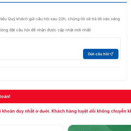
Nếu Quý khách gửi câu hỏi sau 22h, chúng tôi sẽ trả lời vào sáng
DG 413 chuyên dùng cho cửa kính
i lòng đặt câu hỏi để nhận được cập nhật mới nhất!
Gửi câu hỏi
toán!
i khoản duy nhất ở dưới. Khách hàng tuyệt đối không chuyển 