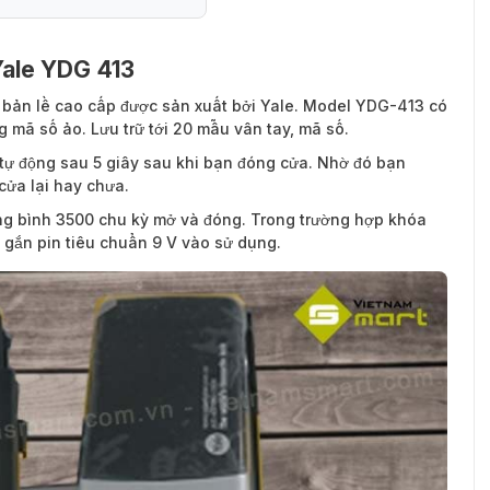
Yale YDG 413
bản lề cao cấp được sản xuất bởi Yale. Model YDG-413 có
hóa vân tay YDG-413
mã số ảo. Lưu trữ tới 20 mẫu vân tay, mã số.
tự động sau 5 giây sau khi bạn đóng cửa. Nhờ đó bạn
cửa lại hay chưa.
ung bình 3500 chu kỳ mở và đóng. Trong trường hợp khóa
n gắn pin tiêu chuẩn 9 V vào sử dụng.