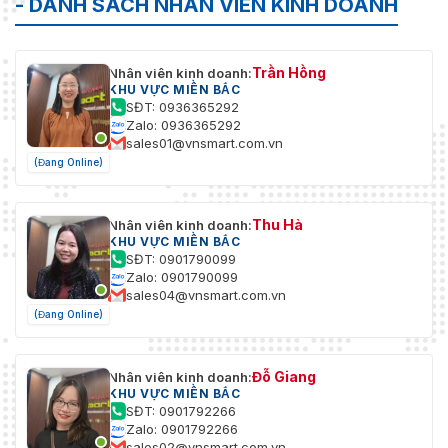
- DANH SÁCH NHÂN VIÊN KINH DOANH
Trần Hồng
Nhân viên kinh doanh:
KHU VỰC MIỀN BẮC
SĐT: 0936365292
Zalo: 0936365292
sales01@vnsmart.com.vn
(Đang Online)
Thu Hà
Nhân viên kinh doanh:
KHU VỰC MIỀN BẮC
SĐT: 0901790099
Zalo: 0901790099
sales04@vnsmart.com.vn
(Đang Online)
Đỗ Giang
Nhân viên kinh doanh:
KHU VỰC MIỀN BẮC
SĐT: 0901792266
Zalo: 0901792266
sales02@vnsmart.com.vn