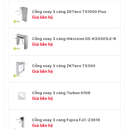
Khả năng tiếp cận
Không xác định
Cổng xoay 3 càng ZKTeco TS1000 Plus
Giá liên hệ
Nguồn điện
AC 110V–220V, 50/60Hz; DC 12V
Khi hoạt động: 40W; Chế độ chờ:
Công suất tiêu thụ
10W
Cổng xoay 3 càng Hikvision DS-K3G301LX-R
Giá liên hệ
Cổng báo cháy
Đầu vào tiếp điểm khô
Mức ồn
< 65dB
Cổng xoay 3 càng ZKTeco TS300
MTTR
Không xác định
Giá liên hệ
MCBF (tuổi thọ cơ
2 triệu lần
học)
Cổng xoay 3 càng Turboo H106
Giá liên hệ
Trọng lượng
25kg
Kích thước (DxRxC)
1200 × 734 × 1020 mm
Cổng xoay 3 càng Fujica FJC-Z3619
Kích thước đóng
1300 × 305 × 1060 mm
Giá liên hệ
gói (DxRxC)