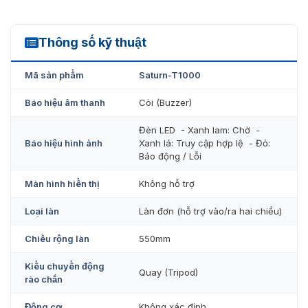
kiệm chi phí vận hành.
Liên hệ tư vấn và hỗ trợ báo giá sản
Thông số kỹ thuật
Saturn-T1000
phẩm cổng phân làn Saturn-T1000
Mã sản phẩm
Saturn-T1000
Với thiết kế hiện đại, độ bền cao và khả năng tích hợp đa
dạng, Saturn-T1000 Arm Drop Tripod Turnstile là lựa
Báo hiệu âm thanh
Còi (Buzzer)
chọn lý tưởng cho các dự án cần kiểm soát lối đi an
toàn, hiệu quả và tiết kiệm chi phí.
Đèn LED - Xanh lam: Chờ -
Báo hiệu hình ảnh
Xanh lá: Truy cập hợp lệ - Đỏ:
📞 Liên hệ ngay VietnamSmart qua hotline 0936.611.372
Báo động / Lỗi
để được tư vấn giải pháp, nhận báo giá nhanh và hỗ trợ
lắp đặt chính hãng!
Màn hình hiển thị
Không hỗ trợ
Loại làn
Làn đơn (hỗ trợ vào/ra hai chiều)
Chiều rộng làn
550mm
Kiểu chuyển động
Quay (Tripod)
rào chắn
Động cơ
Không xác định