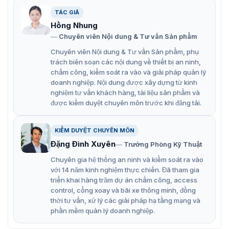
Khả năng chịu tải lớn, tuổi thọ cơ học lên đến 2 triệu lần
TÁC GIẢ
(MCBF ≥ 2M).
Hồng Nhung
Tự động thả tay xoay khi mất điện hoặc báo cháy, đảm
Chuyên viên Nội dung & Tư vấn Sản phẩm
bảo sơ tán khẩn cấp.
Chuyên viên Nội dung & Tư vấn Sản phẩm, phụ
Trang bị chống bám đuôi (anti-tailgate) giúp ngăn chặn
trách biên soạn các nội dung về thiết bị an ninh,
truy cập trái phép.
chấm công, kiểm soát ra vào và giải pháp quản lý
doanh nghiệp. Nội dung được xây dựng từ kinh
Làn rộng 550mm, lưu lượng thông hành: RFID/QR code:
nghiệm tư vấn khách hàng, tài liệu sản phẩm và
25 người/phút, nhận diện khuôn mặt: 15 người/phút
được kiểm duyệt chuyên môn trước khi đăng tải.
Độ ồn thấp dưới 65dB, vận hành êm ái.
Hỗ trợ thẻ RFID, mã QR tĩnh/động, nhận diện khuôn mặt.
KIỂM DUYỆT CHUYÊN MÔN
Dễ dàng tích hợp với ZKBio CVAccess, ZKBio CVSecurity
Đặng Đình Xuyên
Trưởng Phòng Kỹ Thuật
và hệ thống bên thứ 3 qua RS485, relay, OSDP.
Chuyên gia hệ thống an ninh và kiểm soát ra vào
Màu trắng ngọc trai sang trọng, phù hợp nhiều không
với 14 năm kinh nghiệm thực chiến. Đã tham gia
gian.
triển khai hàng trăm dự án chấm công, access
control, cổng xoay và bãi xe thông minh, đồng
LED chỉ báo trạng thái (xanh: truy cập hợp lệ, đỏ: từ chối,
thời tư vấn, xử lý các giải pháp hạ tầng mạng và
xanh lam: chờ).
phần mềm quản lý doanh nghiệp.
Sản phẩm được giao nguyên khối, dễ thi công và tiết