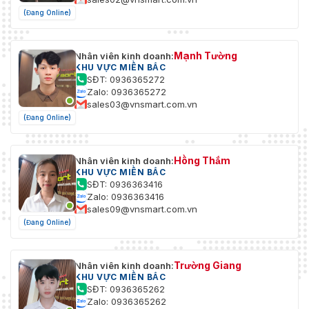
(Đang Online)
Mạnh Tường
Nhân viên kinh doanh:
KHU VỰC MIỀN BẮC
SĐT: 0936365272
Zalo: 0936365272
sales03@vnsmart.com.vn
(Đang Online)
Hồng Thắm
Nhân viên kinh doanh:
KHU VỰC MIỀN BẮC
SĐT: 0936363416
Zalo: 0936363416
sales09@vnsmart.com.vn
(Đang Online)
Trường Giang
Nhân viên kinh doanh:
KHU VỰC MIỀN BẮC
SĐT: 0936365262
Zalo: 0936365262