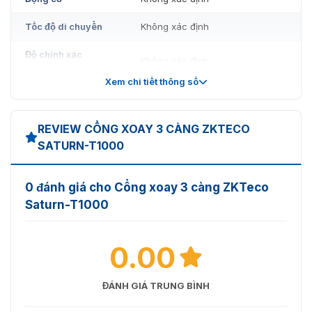
Tốc độ di chuyển
Không xác định
Độ chính xác
Không xác định
chuyển động
Xem chi tiết thông số
Ly hợp
Không xác định
Polycarbonate + kính cường lực
REVIEW CỔNG XOAY 3 CÀNG ZKTECO
Chất liệu nắp trên
Z:50D
SATURN-T1000
Phương thức xác
RFID / Nhận diện khuôn mặt / Mã
thực tuỳ chọn
QR (Động / Tĩnh)
0 đánh giá cho Cổng xoay 3 càng ZKTeco
Saturn-T1000
Chất liệu khung
Thép SPCC cán nguội (SG700)
thân
phủ sơn tĩnh điện
0.00
Trắng ngọc trai (Pearl White –
Màu khung
PWH)
ĐÁNH GIÁ TRUNG BÌNH
Chất liệu thanh
Thép không gỉ SUS304
chắn