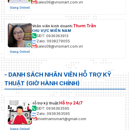
sales06@vnsmart.com.vn
(Đang Online)
Thơm Trần
Nhân viên kinh doanh:
KHU VỰC MIỀN NAM
SĐT: 0936363913
Zalo: 0938279055
sales08@vnsmart.com.vn
(Đang Online)
- DANH SÁCH NHÂN VIÊN HỖ TRỢ KỸ
THUẬT (GIỜ HÀNH CHÍNH)
Hỗ trợ 24/7
Hỗ trợ kỹ thuật:
SĐT: 0936363595
Zalo: 0936363595
ktvietnamsmart@gmail.com
(Đang Online)