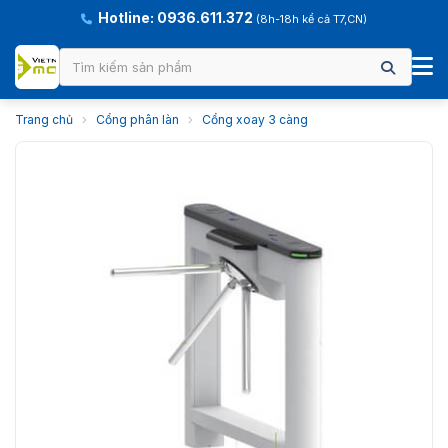
Hotline: 0936.611.372
(8h-18h kể cả T7,CN)
Trang chủ
›
Cổng phân làn
›
Cổng xoay 3 càng