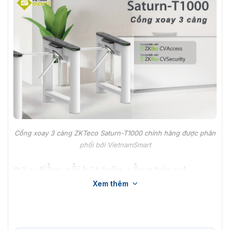
Cổng xoay 3 càng ZKTeco Saturn-T1000 chính hãng được phân
phối bởi VietnamSmart
Đặc điểm nổi bật trên cổng tripod
Xem thêm
Saturn-T1000
Thân máy làm từ thép cán nguội phủ sơn tĩnh điện, tay
xoay thép không gỉ SUS304.