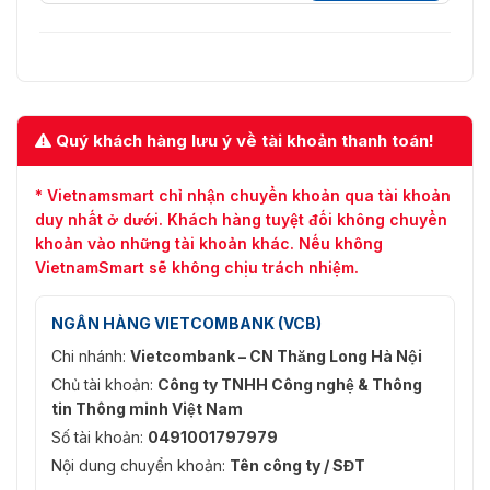
Môi trường ứng
Trong nhà / Ngoài trời (nếu có
dụng
mái che)
Nền phẳng, bằng (tùy chọn thêm
Yêu cầu mặt bằng
tấm đế cho sàn chưa hoàn thiện)
Mức độ an ninh
Trung bình
Quý khách hàng lưu ý về tài khoản thanh toán!
Thả tay chắn khi mất điện hoặc
* Vietnamsmart chỉ nhận chuyển khoản qua tài khoản
Chế độ khẩn cấp
khi hệ thống báo cháy được kích
hoạt
duy nhất ở dưới. Khách hàng tuyệt đối không chuyển
khoản vào những tài khoản khác. Nếu không
Vật liệu đóng gói
Thùng Carton
VietnamSmart sẽ không chịu trách nhiệm.
NGÂN HÀNG VIETCOMBANK (VCB)
Chi nhánh:
Vietcombank – CN Thăng Long Hà Nội
Chủ tài khoản:
Công ty TNHH Công nghệ & Thông
tin Thông minh Việt Nam
Số tài khoản:
0491001797979
Nội dung chuyển khoản:
Tên công ty / SĐT