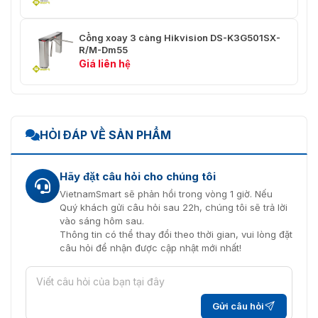
Nhiệt độ hoạt động
-20°C ~ 70°C
Cổng xoay 3 càng Hikvision DS-K3G501SX-
R/M-Dm55
Độ ẩm hoạt động
20% – 80% RH (không ngưng tụ)
Giá liên hệ
Chứng nhận
CE, FCC
Kiểm tra trong phòng thí nghiệm:
Mức bảo vệ IP
tương đương IPX4
HỎI ĐÁP VỀ SẢN PHẨM
ZKBio CVAccess / ZKBio
Phần mềm hỗ trợ
CVSecurity (chỉ tương thích khi
Hãy đặt câu hỏi cho chúng tôi
kết nối với bảng điều khiển)
VietnamSmart sẽ phản hồi trong vòng 1 giờ. Nếu
- Tự động thả tay chắn khi mất
Quý khách gửi câu hỏi sau 22h, chúng tôi sẽ trả lời
Tính năng an toàn
điện hoặc có báo cháy khẩn cấp
vào sáng hôm sau.
Thông tin có thể thay đổi theo thời gian, vui lòng đặt
câu hỏi để nhận được cập nhật mới nhất!
Tính năng bảo mật
- Chống vượt lậu (Anti-tailgating)
Giao hàng sản
Giao sẵn dạng lắp ráp hoàn
phẩm
chỉnh (Pre-assembled)
Gửi câu hỏi