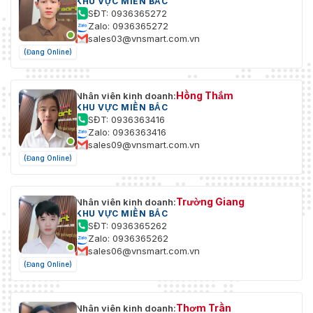
KHU VỰC MIỀN BẮC
SĐT: 0936365272
Zalo: 0936365272
sales03@vnsmart.com.vn
(Đang Online)
Hồng Thắm
Nhân viên kinh doanh:
KHU VỰC MIỀN BẮC
SĐT: 0936363416
Zalo: 0936363416
sales09@vnsmart.com.vn
(Đang Online)
Trường Giang
Nhân viên kinh doanh:
KHU VỰC MIỀN BẮC
SĐT: 0936365262
Zalo: 0936365262
sales06@vnsmart.com.vn
(Đang Online)
Thơm Trần
Nhân viên kinh doanh: