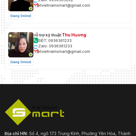
ktvietnamsmart@gmail.com
(Đang Online)
Thu Hương
Hỗ trợ kỹ thuật:
SĐT: 0936361233
Zalo: 0936361233
ktvietnamsmart@gmail.com
(Đang Online)
Địa chỉ HN:
Số 4, ngõ 173 Trung Kính, Phường Yên Hòa, Thành