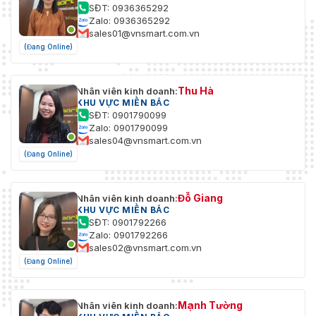
SĐT: 0936365292
Zalo: 0936365292
sales01@vnsmart.com.vn
(Đang Online)
Thu Hà
Nhân viên kinh doanh:
KHU VỰC MIỀN BẮC
SĐT: 0901790099
Zalo: 0901790099
sales04@vnsmart.com.vn
(Đang Online)
Đỗ Giang
Nhân viên kinh doanh:
KHU VỰC MIỀN BẮC
SĐT: 0901792266
Zalo: 0901792266
sales02@vnsmart.com.vn
(Đang Online)
Mạnh Tường
Nhân viên kinh doanh: