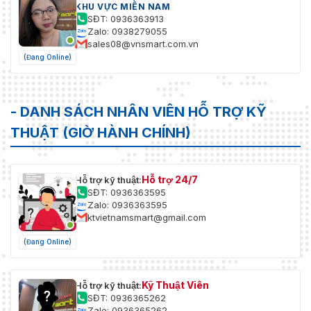
KHU VỰC MIỀN NAM
SĐT: 0936363913
Zalo: 0938279055
sales08@vnsmart.com.vn
(Đang Online)
- DANH SÁCH NHÂN VIÊN HỖ TRỢ KỸ
THUẬT (GIỜ HÀNH CHÍNH)
Hỗ trợ 24/7
Hỗ trợ kỹ thuật:
SĐT: 0936363595
Zalo: 0936363595
ktvietnamsmart@gmail.com
(Đang Online)
Kỹ Thuật Viên
Hỗ trợ kỹ thuật:
SĐT: 0936365262
Zalo: 0936365262