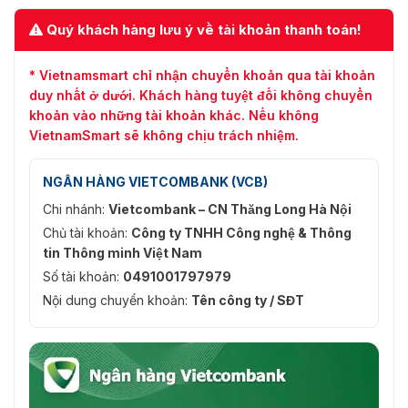
Quý khách hàng lưu ý về tài khoản thanh toán!
* Vietnamsmart chỉ nhận chuyển khoản qua tài khoản
duy nhất ở dưới. Khách hàng tuyệt đối không chuyển
khoản vào những tài khoản khác. Nếu không
VietnamSmart sẽ không chịu trách nhiệm.
NGÂN HÀNG VIETCOMBANK (VCB)
Chi nhánh:
Vietcombank – CN Thăng Long Hà Nội
Chủ tài khoản:
Công ty TNHH Công nghệ & Thông
tin Thông minh Việt Nam
Số tài khoản:
0491001797979
Nội dung chuyển khoản:
Tên công ty / SĐT