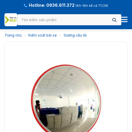
Hotline: 0936.611.372
(8h-18h kể cả T7,CN)
Trang chủ
›
Kiểm soát bãi xe
›
Gương cầu lồi