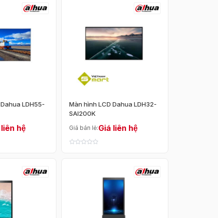
Đóng
ZKDigimax
 Dahua LDH55-
Màn hình LCD Dahua LDH32-
SAI200K
 liên hệ
Giá liên hệ
Giá bán lẻ:
Giá giảm dần
Mới cập nhật
Bán chạy