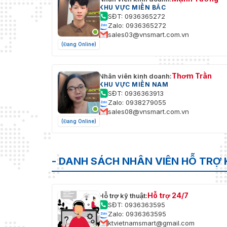
KHU VỰC MIỀN BẮC
SĐT: 0936365272
Zalo: 0936365272
sales03@vnsmart.com.vn
(Đang Online)
Thơm Trần
Nhân viên kinh doanh:
KHU VỰC MIỀN NAM
SĐT: 0936363913
Zalo: 0938279055
sales08@vnsmart.com.vn
(Đang Online)
- DANH SÁCH NHÂN VIÊN HỖ TRỢ 
Hỗ trợ 24/7
Hỗ trợ kỹ thuật:
SĐT: 0936363595
Zalo: 0936363595
ktvietnamsmart@gmail.com