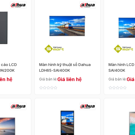
Thương hiệu
iệu
Trên 10 triệu
0
 cáo LCD
Màn hình kỹ thuật số Dahua
Màn hình LCD
Sắp xếp theo
WAI200K
LDH65-SAI400K
SAI400K
iên hệ
Giá liên hệ
Giá
Giá bán lẻ:
Giá bán lẻ:
h máy tính
Mặc định
Giá tăng dần
Phụ kiện màn hình