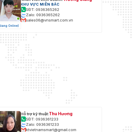
KHU VỰC MIỀN BẮC
SĐT: 0936365262
Zalo: 0936365262
sales06@vnsmart.com.vn
(Đang Online)
Thu Hương
Hỗ trợ kỹ thuật:
SĐT: 0936361233
Zalo: 0936361233
ktvietnamsmart@gmail.com