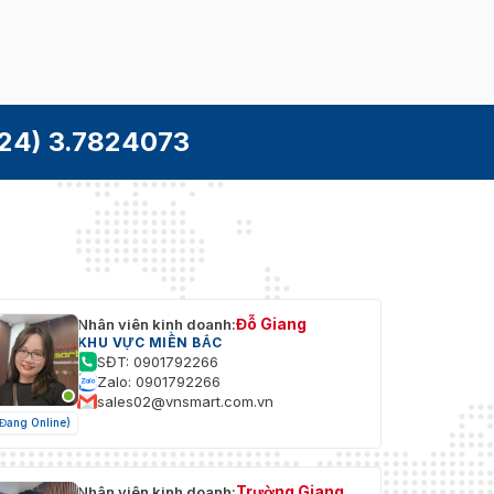
24) 3.7824073
Đỗ Giang
Nhân viên kinh doanh:
KHU VỰC MIỀN BẮC
SĐT: 0901792266
Zalo: 0901792266
sales02@vnsmart.com.vn
(Đang Online)
Trường Giang
Nhân viên kinh doanh: