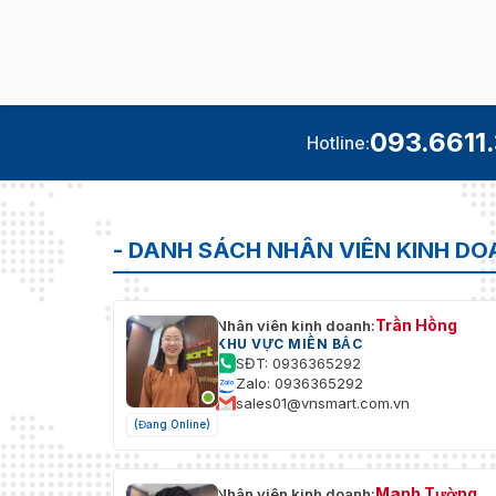
093.6611
Hotline:
- DANH SÁCH NHÂN VIÊN KINH D
Trần Hồng
Nhân viên kinh doanh:
KHU VỰC MIỀN BẮC
SĐT: 0936365292
Zalo: 0936365292
sales01@vnsmart.com.vn
(Đang Online)
Mạnh Tường
Nhân viên kinh doanh: