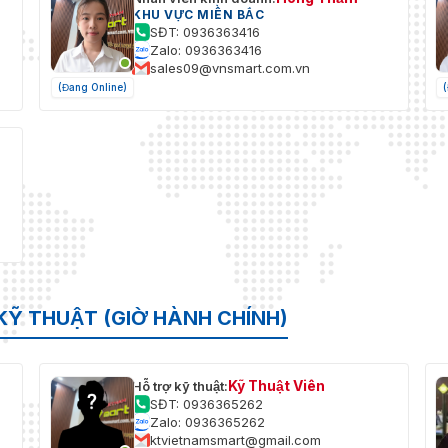
KHU VỰC MIỀN BẮC
SĐT: 0936363416
Zalo: 0936363416
sales09@vnsmart.com.vn
(Đang Online)
KỸ THUẬT (GIỜ HÀNH CHÍNH)
Kỹ Thuật Viên
Hỗ trợ kỹ thuật:
SĐT: 0936365262
Zalo: 0936365262
ktvietnamsmart@gmail.com