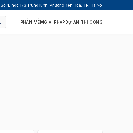
Số 4, ngõ 173 Trung Kính, Phường Yên Hòa, TP. Hà Nội
PHẦN MỀM
GIẢI PHÁP
DỰ ÁN THI CÔNG