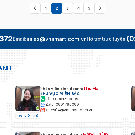
1
2
3
4
5
Trang
Trang
trước
sau
.372
(0
sales@vnsmart.com.vn
Email:
Hỗ trợ trực tuyến:
OANH
Thu Hà
Nhân viên kinh doanh:
KHU VỰC MIỀN BẮC
SĐT: 0901790099
Zalo: 0901790099
sales04@vnsmart.com.vn
(Đang Online)
Hồng Thắm
Nhân viên kinh doanh: