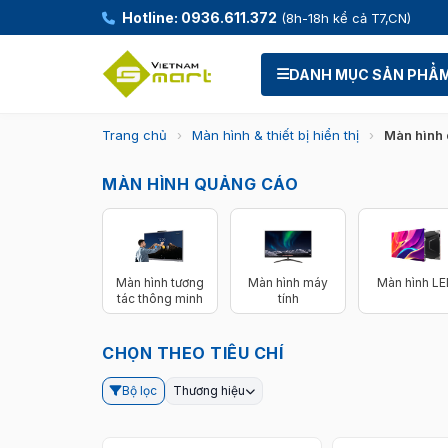
Hotline: 0936.611.372
(8h-18h kể cả T7,CN)
DANH MỤC SẢN PHẨ
Trang chủ
›
Màn hình & thiết bị hiển thị
›
Màn hình
MÀN HÌNH QUẢNG CÁO
Màn hình tương
Màn hình máy
Màn hình L
tác thông minh
tính
CHỌN THEO TIÊU CHÍ
Bộ lọc
Thương hiệu