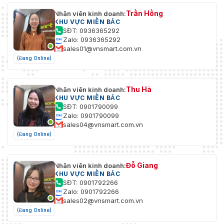
Trần Hồng
Nhân viên kinh doanh:
KHU VỰC MIỀN BẮC
SĐT: 0936365292
Zalo: 0936365292
sales01@vnsmart.com.vn
(Đang Online)
Thu Hà
Nhân viên kinh doanh:
KHU VỰC MIỀN BẮC
SĐT: 0901790099
Zalo: 0901790099
sales04@vnsmart.com.vn
(Đang Online)
Đỗ Giang
Nhân viên kinh doanh:
KHU VỰC MIỀN BẮC
SĐT: 0901792266
Zalo: 0901792266
sales02@vnsmart.com.vn
(Đang Online)