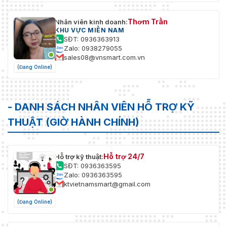
Thơm Trần
Nhân viên kinh doanh:
KHU VỰC MIỀN NAM
SĐT: 0936363913
Zalo: 0938279055
sales08@vnsmart.com.vn
(Đang Online)
- DANH SÁCH NHÂN VIÊN HỖ TRỢ KỸ
THUẬT (GIỜ HÀNH CHÍNH)
Hỗ trợ 24/7
Hỗ trợ kỹ thuật:
SĐT: 0936363595
Zalo: 0936363595
ktvietnamsmart@gmail.com
(Đang Online)