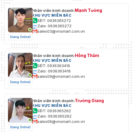
Mạnh Tường
Nhân viên kinh doanh:
KHU VỰC MIỀN BẮC
SĐT: 0936365272
Zalo: 0936365272
sales03@vnsmart.com.vn
(Đang Online)
Hồng Thắm
Nhân viên kinh doanh:
KHU VỰC MIỀN BẮC
SĐT: 0936363416
Zalo: 0936363416
sales09@vnsmart.com.vn
(Đang Online)
Trường Giang
Nhân viên kinh doanh:
KHU VỰC MIỀN BẮC
SĐT: 0936365262
Zalo: 0936365262
sales06@vnsmart.com.vn
(Đang Online)