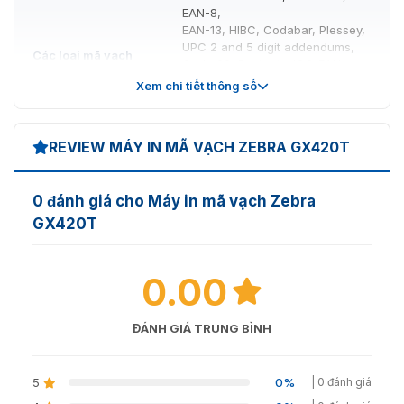
EAN-8,
EAN-13, HIBC, Codabar, Plessey,
UPC 2 and 5 digit addendums,
Các loại mã vạch
Code 93, Postnet, UCC/EAN
có thể in
Code 128, Telepen, UPS
Xem chi tiết thông số
MaxiCode, FIM,
PDF417, USD-8, Datamatrix, QR
Code, Aztec, TLC 39, Micro
REVIEW MÁY IN MÃ VẠCH ZEBRA GX420T
PDF417, RSS
0 đánh giá cho Máy in mã vạch Zebra
GX420T
0.00
ĐÁNH GIÁ TRUNG BÌNH
5
0%
| 0 đánh giá