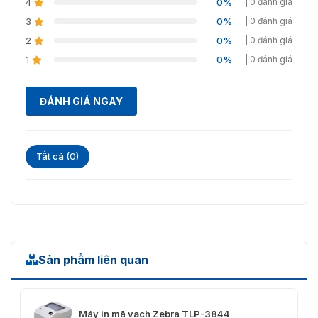
4
0%
| 0 đánh giá
3
0%
| 0 đánh giá
2
0%
| 0 đánh giá
1
0%
| 0 đánh giá
ĐÁNH GIÁ NGAY
Tất cả (0)
Sản phẩm liên quan
Máy in mã vạch Zebra TLP-3844