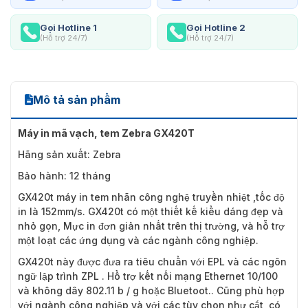
Gọi Hotline 1
Gọi Hotline 2
(Hỗ trợ 24/7)
(Hỗ trợ 24/7)
Mô tả sản phẩm
Máy in mã vạch, tem
Zebra GX420T
Hãng sản xuất: Zebra
Bảo hành: 12 tháng
GX420t máy in tem nhãn công nghệ truyền nhiệt ,tốc độ
in là 152mm/s. GX420t có một thiết kế kiểu dáng đẹp và
nhỏ gọn, Mực in đơn giản nhất trên thị trường, và hỗ trợ
một loạt các ứng dụng và các ngành công nghiệp.
GX420t này được đưa ra tiêu chuẩn với EPL và các ngôn
ngữ lập trình ZPL . Hổ trợ kết nối mạng Ethernet 10/100
và không dây 802.11 b / g hoặc Bluetoot.. Cũng phù hợp
với ngành công nghiệp và với các tùy chọn như cắt, có