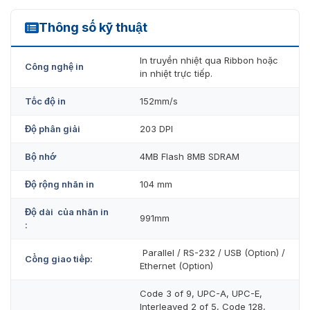
Thông số kỹ thuật
GX420T
In truyền nhiệt qua Ribbon hoặc
Công nghệ in
in nhiệt trực tiếp.
Tốc độ in
152mm/s
Độ phân giải
203 DPI
Bộ nhớ
4MB Flash 8MB SDRAM
Độ rộng nhãn in
104 mm
Độ dài của nhãn in
991mm
:
Parallel / RS-232 / USB (Option) /
Cổng giao tiếp:
Ethernet (Option)
Code 3 of 9, UPC-A, UPC-E,
Interleaved 2 of 5, Code 128,