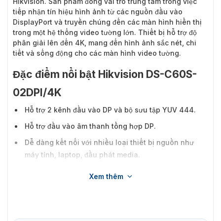
Hikvision. Sản phẩm đóng vai trò trung tâm trong việc
tiếp nhận tín hiệu hình ảnh từ các nguồn đầu vào
DisplayPort và truyền chúng đến các màn hình hiển thị
trong một hệ thống video tường lớn. Thiết bị hỗ trợ độ
phân giải lên đến 4K, mang đến hình ảnh sắc nét, chi
tiết và sống động cho các màn hình video tường.
Đặc điểm nổi bật Hikvision DS-C60S-
02DPI/4K
Hỗ trợ 2 kênh đầu vào DP và bộ sưu tập YUV 444.
Hỗ trợ đầu vào âm thanh tổng hợp DP.
Dễ dàng kết nối với nhiều loại thiết bị nguồn như
máy tính, laptop, đầu phát media.
Đảm bảo truyền tải tín hiệu hình ảnh ổn định, mượt
Xem thêm
mà, không bị giật lag.
Thiết kế hiện đại và độ bền cao.