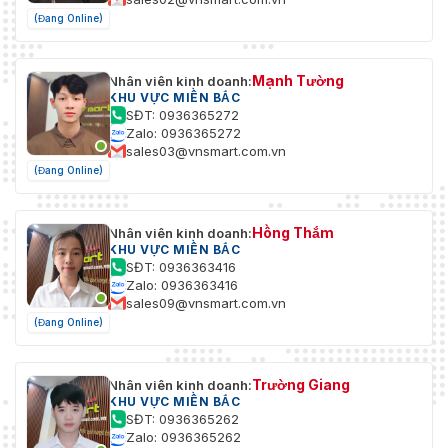
(Đang Online)
Mạnh Tường
Nhân viên kinh doanh:
KHU VỰC MIỀN BẮC
SĐT: 0936365272
Zalo: 0936365272
sales03@vnsmart.com.vn
(Đang Online)
Hồng Thắm
Nhân viên kinh doanh:
KHU VỰC MIỀN BẮC
SĐT: 0936363416
Zalo: 0936363416
sales09@vnsmart.com.vn
(Đang Online)
Trường Giang
Nhân viên kinh doanh:
KHU VỰC MIỀN BẮC
SĐT: 0936365262
Zalo: 0936365262