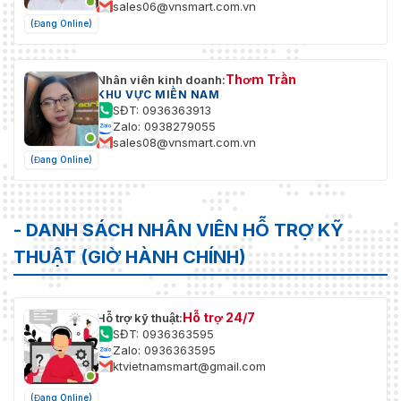
sales06@vnsmart.com.vn
(Đang Online)
Thơm Trần
Nhân viên kinh doanh:
KHU VỰC MIỀN NAM
SĐT: 0936363913
Zalo: 0938279055
sales08@vnsmart.com.vn
(Đang Online)
- DANH SÁCH NHÂN VIÊN HỖ TRỢ KỸ
THUẬT (GIỜ HÀNH CHÍNH)
Hỗ trợ 24/7
Hỗ trợ kỹ thuật:
SĐT: 0936363595
Zalo: 0936363595
ktvietnamsmart@gmail.com
(Đang Online)