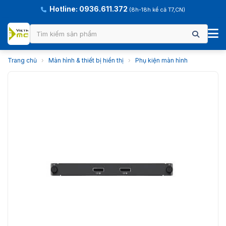
Hotline: 0936.611.372
(8h-18h kể cả T7,CN)
Trang chủ
›
Màn hình & thiết bị hiển thị
›
Phụ kiện màn hình