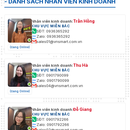
- DANH SÁCH NHÂN VIÊN KINH DOANH
Trần Hồng
Nhân viên kinh doanh:
KHU VỰC MIỀN BẮC
SĐT: 0936365292
Zalo: 0936365292
sales01@vnsmart.com.vn
(Đang Online)
Thu Hà
Nhân viên kinh doanh:
KHU VỰC MIỀN BẮC
SĐT: 0901790099
Zalo: 0901790099
sales04@vnsmart.com.vn
(Đang Online)
Đỗ Giang
Nhân viên kinh doanh:
KHU VỰC MIỀN BẮC
SĐT: 0901792266
Zalo: 0901792266
sales02@vnsmart.com.vn