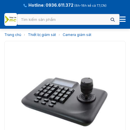
Hotline: 0936.611.372
(8h-18h kể cả T7,CN)
Trang chủ
›
Thiết bị giám sát
›
Camera giám sát