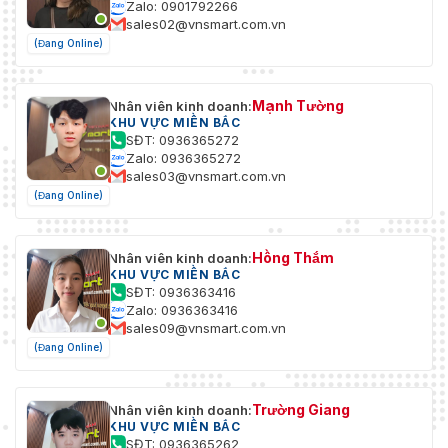
Zalo: 0901792266
sales02@vnsmart.com.vn
(Đang Online)
Mạnh Tường
Nhân viên kinh doanh:
KHU VỰC MIỀN BẮC
SĐT: 0936365272
Zalo: 0936365272
sales03@vnsmart.com.vn
(Đang Online)
Hồng Thắm
Nhân viên kinh doanh:
KHU VỰC MIỀN BẮC
SĐT: 0936363416
Zalo: 0936363416
sales09@vnsmart.com.vn
(Đang Online)
Trường Giang
Nhân viên kinh doanh:
KHU VỰC MIỀN BẮC
SĐT: 0936365262