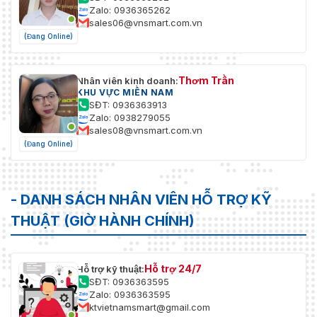
Zalo: 0936365262
sales06@vnsmart.com.vn
(Đang Online)
Thơm Trần
Nhân viên kinh doanh:
KHU VỰC MIỀN NAM
SĐT: 0936363913
Zalo: 0938279055
sales08@vnsmart.com.vn
(Đang Online)
- DANH SÁCH NHÂN VIÊN HỖ TRỢ KỸ
THUẬT (GIỜ HÀNH CHÍNH)
Hỗ trợ 24/7
Hỗ trợ kỹ thuật:
SĐT: 0936363595
Zalo: 0936363595
ktvietnamsmart@gmail.com