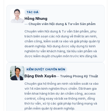
hiệu quả cao
TÁC GIẢ
Tính năng của bảng điều khiển cho
Hồng Nhung
camera KB100
Chuyên viên Nội dung & Tư vấn Sản phẩm
Chuyên viên Nội dung & Tư vấn Sản phẩm, phụ
Bộ điều khiển jostick 3D, hỗ trợ cài đặt Cài đặt sẵn,
trách biên soạn các nội dung về thiết bị an ninh,
Cruise, P / T / Z, v.v …
chấm công, kiểm soát ra vào và giải pháp quản lý
doanh nghiệp. Nội dung được xây dựng từ kinh
Được tích hợp với màn hình LCD hiển thị
nghiệm tư vấn khách hàng, tài liệu sản phẩm và
Giao diện phong phú, như đầu ra RJ45, RS485,
được kiểm duyệt chuyên môn trước khi đăng tải.
RS422, vv
Tương thích Pelco-D, Pelco-P
KIỂM DUYỆT CHUYÊN MÔN
Đặng Đình Xuyên
Trưởng Phòng Kỹ Thuật
Chất liệu từ nguyên vật liệu chắc chắn và rất bền bỉ
Chuyên gia hệ thống an ninh và kiểm soát ra vào
Có thể vận hành xuyên suốt 24/24 mà không hề lo
với 14 năm kinh nghiệm thực chiến. Đã tham gia
các lỗi hỏng vặt
triển khai hàng trăm dự án chấm công, access
control, cổng xoay và bãi xe thông minh, đồng
Mọi thông tin chi tiết về sản phẩm
bảng điều khiển hỗ
thời tư vấn, xử lý các giải pháp hạ tầng mạng và
trợ cho camera giám sát ZKTeco KB100
, các bạn hãy
phần mềm quản lý doanh nghiệp.