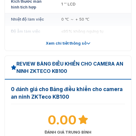
Kích thước màn
1 '' LCD
hình tích hợp
Nhiệt độ làm việc
0 ℃ ～ + 50 ℃
Độ ẩm làm việc
≤95% không ngưng tụ
Xem chi tiết thông số
Kích thước
230mm * 160mm * 110mm
Nguồn điện
DC12V / 1.5A
REVIEW BẢNG ĐIỀU KHIỂN CHO CAMERA AN
NINH ZKTECO KB100
0 đánh giá cho Bảng điều khiển cho camera
an ninh ZKTeco KB100
0.00
ĐÁNH GIÁ TRUNG BÌNH