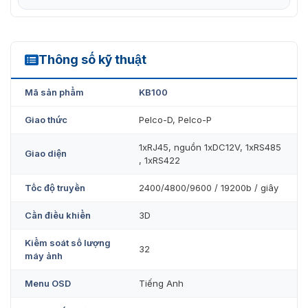
liên hệ
0936611372
. Để được giải đáp cũng như được tư
vấn chi tiết về các dịch vụ xoay quanh sản phẩm của
chúng tôi !!!
Thông số kỹ thuật
KB100
Mã sản phẩm
KB100
Giao thức
Pelco-D, Pelco-P
1xRJ45, nguồn 1xDC12V, 1xRS485
Giao diện
, 1xRS422
Tốc độ truyền
2400/4800/9600 / 19200b / giây
Cần điều khiển
3D
Kiểm soát số lượng
32
máy ảnh
Menu OSD
Tiếng Anh