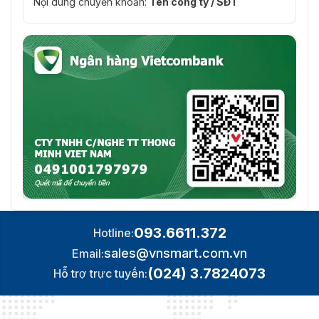
Nội dung chuyển khoản:
Tên công ty / SĐT
093.6611.372
Hotline:
sales@vnsmart.com.vn
Email:
(024) 3.7824073
Hỗ trợ trực tuyến: