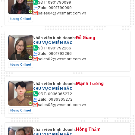
SĐT: 0901790099
Zalo: 0901790099
sales04@vnsmart.com.vn
(Đang Online)
Đỗ Giang
Nhân viên kinh doanh:
KHU VỰC MIỀN BẮC
SĐT: 0901792266
Zalo: 0901792266
sales02@vnsmart.com.vn
(Đang Online)
Mạnh Tường
Nhân viên kinh doanh:
KHU VỰC MIỀN BẮC
SĐT: 0936365272
Zalo: 0936365272
sales03@vnsmart.com.vn
(Đang Online)
Hồng Thắm
Nhân viên kinh doanh:
KHU VỰC MIỀN BẮC