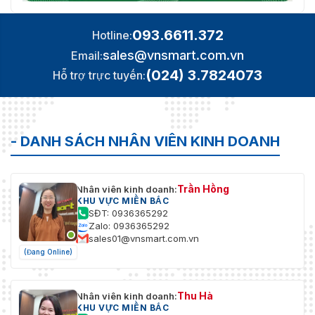
093.6611.372
Hotline:
sales@vnsmart.com.vn
Email:
(024) 3.7824073
Hỗ trợ trực tuyến:
- DANH SÁCH NHÂN VIÊN KINH DOANH
Trần Hồng
Nhân viên kinh doanh:
KHU VỰC MIỀN BẮC
SĐT: 0936365292
Zalo: 0936365292
sales01@vnsmart.com.vn
(Đang Online)
Thu Hà
Nhân viên kinh doanh:
KHU VỰC MIỀN BẮC