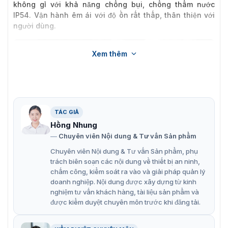
không gỉ với khả năng chống bụi, chống thấm nước
IP54. Vận hành êm ái với độ ồn rất thấp, thân thiện với
người dùng.
Xem thêm
TÁC GIẢ
Hồng Nhung
Chuyên viên Nội dung & Tư vấn Sản phẩm
Chuyên viên Nội dung & Tư vấn Sản phẩm, phụ
trách biên soạn các nội dung về thiết bị an ninh,
chấm công, kiểm soát ra vào và giải pháp quản lý
Tổng quan về barrier tự động PB3060L/R
doanh nghiệp. Nội dung được xây dựng từ kinh
nghiệm tư vấn khách hàng, tài liệu sản phẩm và
Mẫu barrier tự động
PB3030L/R
với chiều dài 4,5m bạn
được kiểm duyệt chuyên môn trước khi đăng tải.
có thể tham khảo có thể phù hợp với mô hình quản lý
bên bạn.