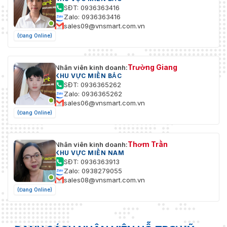
SĐT: 0936363416
Zalo: 0936363416
sales09@vnsmart.com.vn
(Đang Online)
Trường Giang
Nhân viên kinh doanh:
KHU VỰC MIỀN BẮC
SĐT: 0936365262
Zalo: 0936365262
sales06@vnsmart.com.vn
(Đang Online)
Thơm Trần
Nhân viên kinh doanh:
KHU VỰC MIỀN NAM
SĐT: 0936363913
Zalo: 0938279055
sales08@vnsmart.com.vn
(Đang Online)