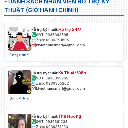
- DANH SÁCH NHÂN VIÊN HỖ TRỢ KỸ
THUẬT (GIỜ HÀNH CHÍNH)
Hỗ trợ 24/7
Hỗ trợ kỹ thuật:
SĐT: 0936363595
Zalo: 0936363595
ktvietnamsmart@gmail.com
(Đang Online)
Kỹ Thuật Viên
Hỗ trợ kỹ thuật:
SĐT: 0936365262
Zalo: 0936365262
ktvietnamsmart@gmail.com
(Đang Online)
Thu Hương
Hỗ trợ kỹ thuật:
SĐT: 0936361233
Zalo: 0936361233