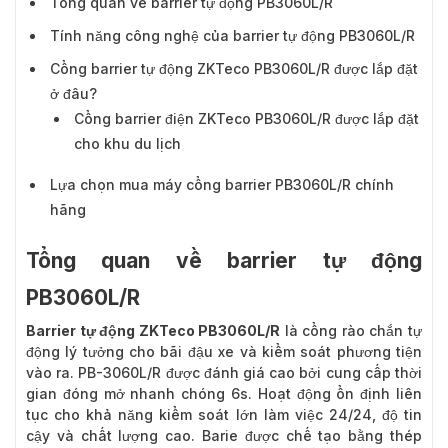
Tổng quan về barrier tự động PB3060L/R
Tính năng công nghệ của barrier tự động PB3060L/R
Cổng barrier tự động ZKTeco PB3060L/R được
Cổng barrier tự động ZKTeco PB3060L/R được lắp đặt
lắp đặt ở đâu?
ở đâu?
Cổng barrier điện ZKTeco PB3060L/R được lắp đặt
cho khu du lịch
Lựa chọn mua máy cổng barrier PB3060L/R chính
hãng
Tổng quan về barrier tự động
PB3060L/R
Barrier tự động ZKTeco PB3060L/R
là cổng rào chắn tự
động lý tưởng cho bãi đậu xe và kiểm soát phương tiện
vào ra. PB-3060L/R được đánh giá cao bởi cung cấp thời
gian đóng mở nhanh chóng 6s. Hoạt động ổn định liên
tục cho khả năng kiểm soát lớn làm việc 24/24, độ tin
cậy và chất lượng cao. Barie được chế tạo bằng thép