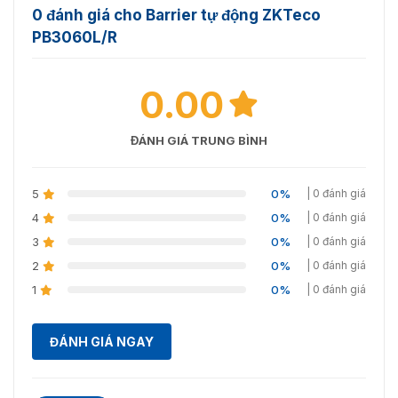
đặt cho khu du lịch
0 đánh giá cho Barrier tự động ZKTeco
PB3060L/R
Hình ảnh thực tế của barie điện PB3060L/R được công ty
VNS lắp đặt tại cổng khu sinh thái Mường Thanh. Giúp
kiểm soát phương tiện vào ra tại đây. Sau đây là hình
0.00
ảnh và bài viết dự án cho tiết về hệ thống, quý khách
hàng có thể tham khảo.
ĐÁNH GIÁ TRUNG BÌNH
> Vietnamsmart triển khai lắp đặt thiết bị PB3060 cho
khu du lịch sinh thái Mường Thanh Diễn Lâm
5
0%
| 0 đánh giá
4
0%
| 0 đánh giá
3
0%
| 0 đánh giá
2
0%
| 0 đánh giá
1
0%
| 0 đánh giá
ĐÁNH GIÁ NGAY