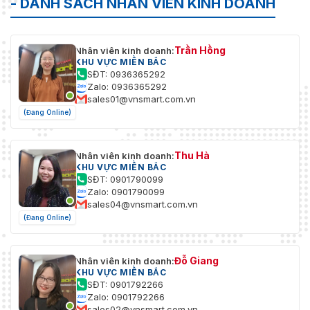
- DANH SÁCH NHÂN VIÊN KINH DOANH
Trần Hồng
Nhân viên kinh doanh:
KHU VỰC MIỀN BẮC
SĐT: 0936365292
Zalo: 0936365292
sales01@vnsmart.com.vn
(Đang Online)
Thu Hà
Nhân viên kinh doanh:
KHU VỰC MIỀN BẮC
SĐT: 0901790099
Zalo: 0901790099
sales04@vnsmart.com.vn
(Đang Online)
Đỗ Giang
Nhân viên kinh doanh:
KHU VỰC MIỀN BẮC
SĐT: 0901792266
Zalo: 0901792266
sales02@vnsmart.com.vn