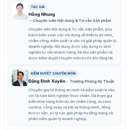
TÁC GIẢ
Barrier tự động cao cấp Wonsun DZ-132
Hồng Nhung
Chuyên viên Nội dung & Tư vấn Sản phẩm
Phiên bản barrier cần gập khác mà chúng tôi muốn giới
thiệu đến bạn là model
DZ-2129
. Trang bị động cơ
Chuyên viên Nội dung & Tư vấn Sản phẩm, phụ
không chổi than DC thế hệ thứ nhất
trách biên soạn các nội dung về thiết bị an ninh,
chấm công, kiểm soát ra vào và giải pháp quản lý
Tính năng nổi bật của cổng barrier tự
doanh nghiệp. Nội dung được xây dựng từ kinh
nghiệm tư vấn khách hàng, tài liệu sản phẩm và
động DZ-132
được kiểm duyệt chuyên môn trước khi đăng tải.
Barrier tự động DZ-132 là dòng sản phẩm cao cấp đến từ
thương hiệu Wonsun. Giải pháp kiểm soát ra vào hiệu
KIỂM DUYỆT CHUYÊN MÔN
quả với chi phí vừa phải. Hơn nữa, còn được tích hợp
Đặng Đình Xuyên
Trưởng Phòng Kỹ Thuật
các công nghệ hiện đại nhất, nổi bật như:
Chuyên gia hệ thống an ninh và kiểm soát ra vào
Đa chức năng đầu vào và đầu ra tín hiệu.
với 14 năm kinh nghiệm thực chiến. Đã tham gia
triển khai hàng trăm dự án chấm công, access
Tốc độ hoạt động điều chỉnh từ 1,5s – 6s.
control, cổng xoay và bãi xe thông minh, đồng
Bộ điều khiển từ xa chống sao chép mã tần số 418.
thời tư vấn, xử lý các giải pháp hạ tầng mạng và
phần mềm quản lý doanh nghiệp.
Chiều dài thanh chắn có thể điều chỉnh từ 3m~6m.