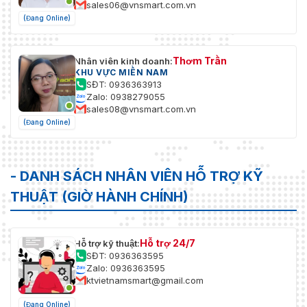
sales06@vnsmart.com.vn
(Đang Online)
Thơm Trần
Nhân viên kinh doanh:
KHU VỰC MIỀN NAM
SĐT: 0936363913
Zalo: 0938279055
sales08@vnsmart.com.vn
(Đang Online)
- DANH SÁCH NHÂN VIÊN HỖ TRỢ KỸ
THUẬT (GIỜ HÀNH CHÍNH)
Hỗ trợ 24/7
Hỗ trợ kỹ thuật:
SĐT: 0936363595
Zalo: 0936363595
ktvietnamsmart@gmail.com
(Đang Online)