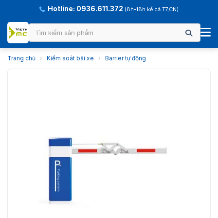
Hotline: 0936.611.372
(8h-18h kể cả T7,CN)
Trang chủ
›
Kiểm soát bãi xe
›
Barrier tự động