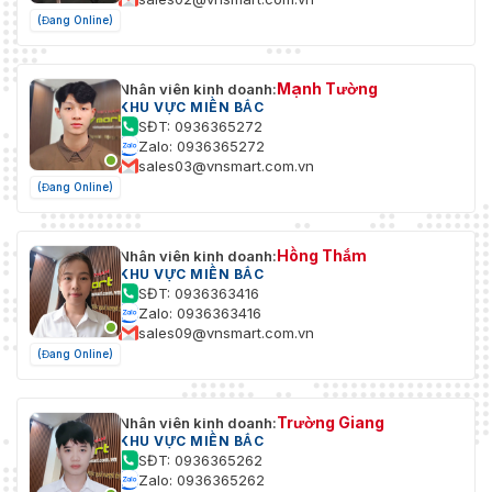
(Đang Online)
Mạnh Tường
Nhân viên kinh doanh:
KHU VỰC MIỀN BẮC
SĐT: 0936365272
Zalo: 0936365272
sales03@vnsmart.com.vn
(Đang Online)
Hồng Thắm
Nhân viên kinh doanh:
KHU VỰC MIỀN BẮC
SĐT: 0936363416
Zalo: 0936363416
sales09@vnsmart.com.vn
(Đang Online)
Trường Giang
Nhân viên kinh doanh:
KHU VỰC MIỀN BẮC
SĐT: 0936365262
Zalo: 0936365262