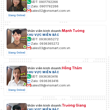
SĐT: 0901792266
Zalo: 0901792266
sales02@vnsmart.com.vn
(Đang Online)
Mạnh Tường
Nhân viên kinh doanh:
KHU VỰC MIỀN BẮC
SĐT: 0936365272
Zalo: 0936365272
sales03@vnsmart.com.vn
(Đang Online)
Hồng Thắm
Nhân viên kinh doanh:
KHU VỰC MIỀN BẮC
SĐT: 0936363416
Zalo: 0936363416
sales09@vnsmart.com.vn
(Đang Online)
Trường Giang
Nhân viên kinh doanh:
KHU VỰC MIỀN BẮC