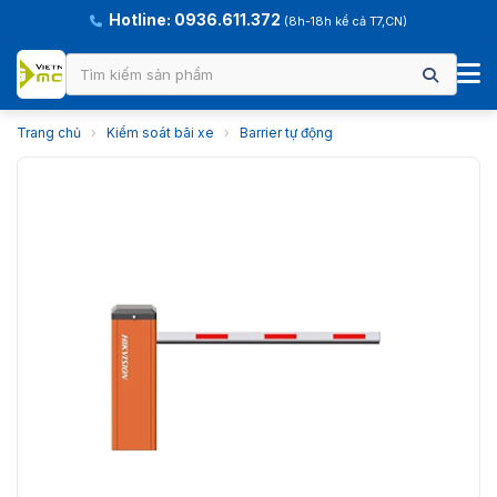
Hotline: 0936.611.372
(8h-18h kể cả T7,CN)
Trang chủ
›
Kiểm soát bãi xe
›
Barrier tự động