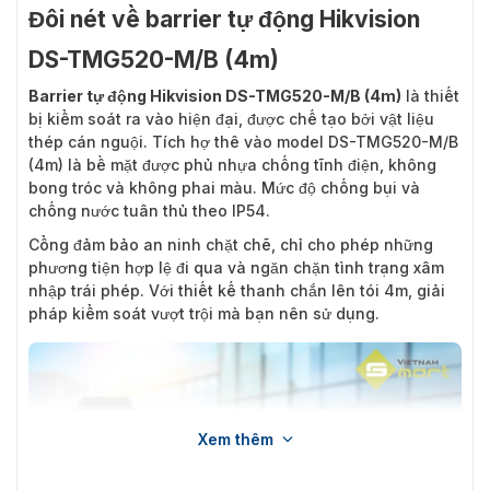
Đôi nét về barrier tự động Hikvision
DS-TMG520-M/B (4m)
Barrier tự động Hikvision DS-TMG520-M/B (4m)
là thiết
bị kiểm soát ra vào hiện đại, được chế tạo bởi vật liệu
thép cán nguội. Tích hợ thê vào model DS-TMG520-M/B
(4m) là bề mặt được phủ nhựa chống tĩnh điện, không
bong tróc và không phai màu. Mức độ chống bụi và
chống nước tuân thủ theo IP54.
Cổng đảm bảo an ninh chặt chẽ, chỉ cho phép những
phương tiện hợp lệ đi qua và ngăn chặn tình trạng xâm
nhập trái phép. Với thiết kế thanh chắn lên tói 4m, giải
pháp kiểm soát vượt trội mà bạn nên sử dụng.
Xem thêm