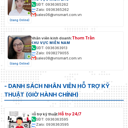
SĐT: 0936365262
Zalo: 0936365262
sales06@vnsmart.com.vn
(Đang Online)
Thơm Trần
Nhân viên kinh doanh:
KHU VỰC MIỀN NAM
SĐT: 0936363913
Zalo: 0938279055
sales08@vnsmart.com.vn
(Đang Online)
- DANH SÁCH NHÂN VIÊN HỖ TRỢ KỸ
THUẬT (GIỜ HÀNH CHÍNH)
Hỗ trợ 24/7
Hỗ trợ kỹ thuật:
SĐT: 0936363595
Zalo: 0936363595