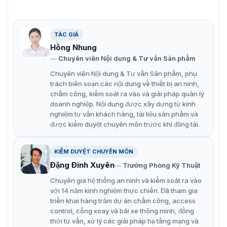
TÁC GIẢ
Hồng Nhung
Chuyên viên Nội dung & Tư vấn Sản phẩm
Đôi nét về barrier tự động DS-TMG520-M/B (4m)
Chuyên viên Nội dung & Tư vấn Sản phẩm, phụ
trách biên soạn các nội dung về thiết bị an ninh,
chấm công, kiểm soát ra vào và giải pháp quản lý
Tính năng nổi bật của cổng tự động DS-
doanh nghiệp. Nội dung được xây dựng từ kinh
TMG520-M/B (4m)
nghiệm tư vấn khách hàng, tài liệu sản phẩm và
được kiểm duyệt chuyên môn trước khi đăng tải.
DS-TMG520-M/B (4m) có khả năng điều chỉnh tốc độ
nâng và hạ cần gạt độc lập để phù hợp với nhu cầu của
KIỂM DUYỆT CHUYÊN MÔN
người dùng. Thiết bị còn sở hữu những tính năng nổi
bật:
Đặng Đình Xuyên
Trưởng Phòng Kỹ Thuật
Khóa tự động khi mất điện.
Chuyên gia hệ thống an ninh và kiểm soát ra vào
với 14 năm kinh nghiệm thực chiến. Đã tham gia
Mức độ bảo vệ cao với tiêu chuẩn bảo vệ IP54.
triển khai hàng trăm dự án chấm công, access
control, cổng xoay và bãi xe thông minh, đồng
Nhiều chế độ chống va đập thông qua cảm ứng,
thời tư vấn, xử lý các giải pháp hạ tầng mạng và
hồng ngoại.