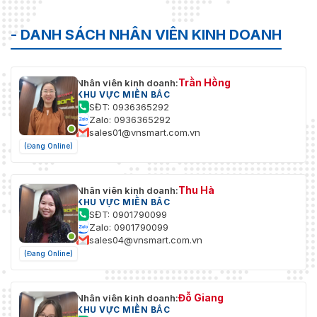
- DANH SÁCH NHÂN VIÊN KINH DOANH
Trần Hồng
Nhân viên kinh doanh:
KHU VỰC MIỀN BẮC
SĐT: 0936365292
Zalo: 0936365292
sales01@vnsmart.com.vn
(Đang Online)
Thu Hà
Nhân viên kinh doanh:
KHU VỰC MIỀN BẮC
SĐT: 0901790099
Zalo: 0901790099
sales04@vnsmart.com.vn
(Đang Online)
Đỗ Giang
Nhân viên kinh doanh:
KHU VỰC MIỀN BẮC