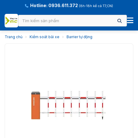
Hotline: 0936.611.372
(8h-18h kể cả T7,CN)
Trang chủ
›
Kiểm soát bãi xe
›
Barrier tự động