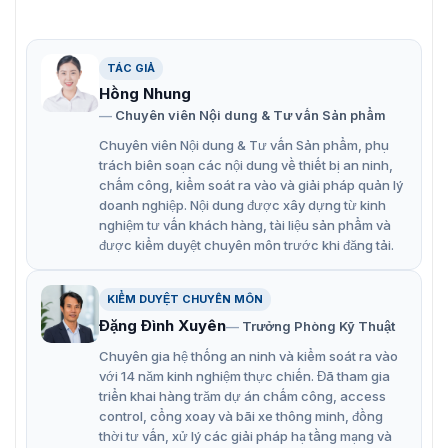
TÁC GIẢ
Hồng Nhung
Đặc điểm chính cuae Barrier Tự Động Hikvision DS-TMG523-
Chuyên viên Nội dung & Tư vấn Sản phẩm
MR (4m)
Chuyên viên Nội dung & Tư vấn Sản phẩm, phụ
trách biên soạn các nội dung về thiết bị an ninh,
Một sản phẩm barie chấtlượng khác, có thể ban quan tâ
chấm công, kiểm soát ra vào và giải pháp quản lý
là model
DS-TMG523-ML (4m)
– có hướng Boom Pole
doanh nghiệp. Nội dung được xây dựng từ kinh
bên trái.
nghiệm tư vấn khách hàng, tài liệu sản phẩm và
được kiểm duyệt chuyên môn trước khi đăng tải.
Đặc điểm chính của cổng Barrier hàng
rào DS-TMG523-MR (4m)
KIỂM DUYỆT CHUYÊN MÔN
Đặng Đình Xuyên
Trưởng Phòng Kỹ Thuật
Barrier hàng rào DS-TMG523-MR(4m) giúp người dùng
điều tiết giao thông và phân làn phương tiện hiệu quả.
Chuyên gia hệ thống an ninh và kiểm soát ra vào
Thiết bị có hiệu suất hoạt động ổn định, không gây ra
với 14 năm kinh nghiệm thực chiến. Đã tham gia
tiếng ồn. Thiết bị sở hữu các đặc điểm nổi bật như:
triển khai hàng trăm dự án chấm công, access
control, cổng xoay và bãi xe thông minh, đồng
Nhiều chế độ chống va đập thông qua cảm ứng hồng
thời tư vấn, xử lý các giải pháp hạ tầng mạng và