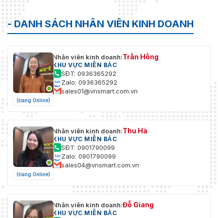
- DANH SÁCH NHÂN VIÊN KINH DOANH
Trần Hồng
Nhân viên kinh doanh:
KHU VỰC MIỀN BẮC
SĐT: 0936365292
Zalo: 0936365292
sales01@vnsmart.com.vn
(Đang Online)
Thu Hà
Nhân viên kinh doanh:
KHU VỰC MIỀN BẮC
SĐT: 0901790099
Zalo: 0901790099
sales04@vnsmart.com.vn
(Đang Online)
Đỗ Giang
Nhân viên kinh doanh:
KHU VỰC MIỀN BẮC