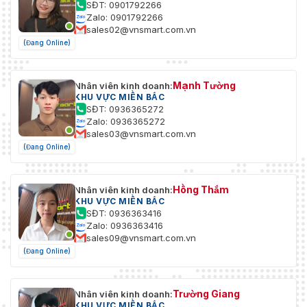
SĐT: 0901792266
Zalo: 0901792266
sales02@vnsmart.com.vn
(Đang Online)
Mạnh Tường
Nhân viên kinh doanh:
KHU VỰC MIỀN BẮC
SĐT: 0936365272
Zalo: 0936365272
sales03@vnsmart.com.vn
(Đang Online)
Hồng Thắm
Nhân viên kinh doanh:
KHU VỰC MIỀN BẮC
SĐT: 0936363416
Zalo: 0936363416
sales09@vnsmart.com.vn
(Đang Online)
Trường Giang
Nhân viên kinh doanh:
KHU VỰC MIỀN BẮC