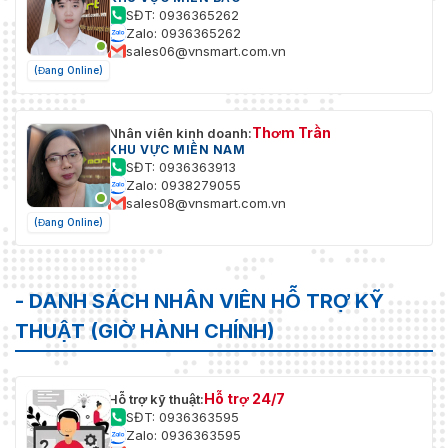
SĐT: 0936365262
Zalo: 0936365262
sales06@vnsmart.com.vn
(Đang Online)
Thơm Trần
Nhân viên kinh doanh:
KHU VỰC MIỀN NAM
SĐT: 0936363913
Zalo: 0938279055
sales08@vnsmart.com.vn
(Đang Online)
- DANH SÁCH NHÂN VIÊN HỖ TRỢ KỸ
THUẬT (GIỜ HÀNH CHÍNH)
Hỗ trợ 24/7
Hỗ trợ kỹ thuật:
SĐT: 0936363595
Zalo: 0936363595