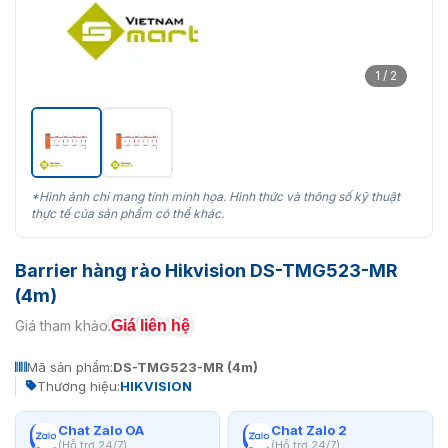
1 / 2
*Hình ảnh chỉ mang tính minh họa. Hình thức và thông số kỹ thuật
thực tế của sản phẩm có thể khác.
Barrier hàng rào Hikvision DS-TMG523-MR
(4m)
Giá liên hệ
Giá tham khảo:
Mã sản phẩm:
DS-TMG523-MR (4m)
Thương hiệu:
HIKVISION
Chat Zalo OA
Chat Zalo 2
(Hỗ trợ 24/7)
(Hỗ trợ 24/7)