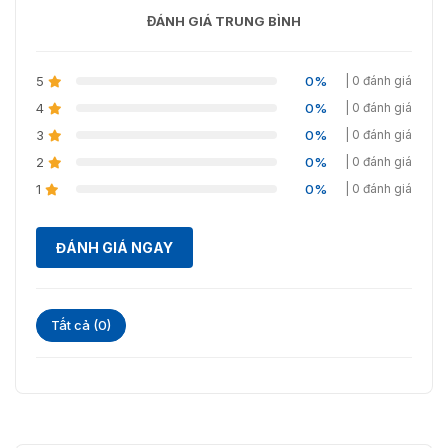
ĐÁNH GIÁ TRUNG BÌNH
✅ Môi trường làm
⭐ trong nhà, ngoài trời
việc
5
0%
| 0 đánh giá
✅ Độ ẩm tương đối
⭐ <90% đông máu miễn phí
4
0%
| 0 đánh giá
3
0%
| 0 đánh giá
2
0%
| 0 đánh giá
1
0%
| 0 đánh giá
ĐÁNH GIÁ NGAY
Tất cả (0)