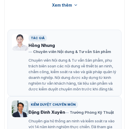
Xem thêm
Giới thiệu barrier tự động FJC-D68
Bên cạnh model trên, quý khách hàng có thể tham khảo
thêm model
FJC-D618
với kiểu dáng, mẫu mã tương tự!!!
TÁC GIẢ
Hồng Nhung
Tính năng barrier tự động FJC-D68
Chuyên viên Nội dung & Tư vấn Sản phẩm
Barrier tự động FJC-D68B là một giải pháp kiểm soát ra
Chuyên viên Nội dung & Tư vấn Sản phẩm, phụ
vào hiện đại. Được trang bị nhiều tính năng công nghệ
trách biên soạn các nội dung về thiết bị an ninh,
mới, điển hình như:
chấm công, kiểm soát ra vào và giải pháp quản lý
doanh nghiệp. Nội dung được xây dựng từ kinh
Nâng hạ barrier tự động bằng motor điện DC 24V, tốc
nghiệm tư vấn khách hàng, tài liệu sản phẩm và
độ nhanh 3-6 giây.
được kiểm duyệt chuyên môn trước khi đăng tải.
Hỗ trợ nhiều phương thức kích hoạt như thẻ từ,
remote, nhận dạng biển số xe
KIỂM DUYỆT CHUYÊN MÔN
Đặng Đình Xuyên
Trưởng Phòng Kỹ Thuật
Lưu trữ và quản lý thông tin xe ra vào
Chuyên gia hệ thống an ninh và kiểm soát ra vào
Chịu lực nâng tối đa 600kg, phù hợp nhiều loại xe
với 14 năm kinh nghiệm thực chiến. Đã tham gia