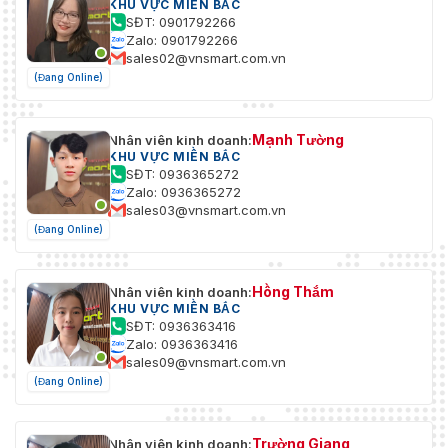
KHU VỰC MIỀN BẮC
SĐT: 0901792266
Zalo: 0901792266
sales02@vnsmart.com.vn
(Đang Online)
Mạnh Tường
Nhân viên kinh doanh:
KHU VỰC MIỀN BẮC
SĐT: 0936365272
Zalo: 0936365272
sales03@vnsmart.com.vn
(Đang Online)
Hồng Thắm
Nhân viên kinh doanh:
KHU VỰC MIỀN BẮC
SĐT: 0936363416
Zalo: 0936363416
sales09@vnsmart.com.vn
(Đang Online)
Trường Giang
Nhân viên kinh doanh: