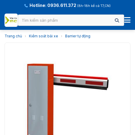
Hotline: 0936.611.372
(8h-18h kể cả T7,CN)
Trang chủ
›
Kiểm soát bãi xe
›
Barrier tự động