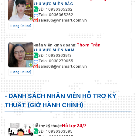
KHU VỰC MIỀN BẮC
SĐT: 0936365262
Zalo: 0936365262
sales06@vnsmart.com.vn
(Đang Online)
Thơm Trần
Nhân viên kinh doanh:
KHU VỰC MIỀN NAM
SĐT: 0936363913
Zalo: 0938279055
sales08@vnsmart.com.vn
(Đang Online)
- DANH SÁCH NHÂN VIÊN HỖ TRỢ KỸ
THUẬT (GIỜ HÀNH CHÍNH)
Hỗ trợ 24/7
Hỗ trợ kỹ thuật:
SĐT: 0936363595