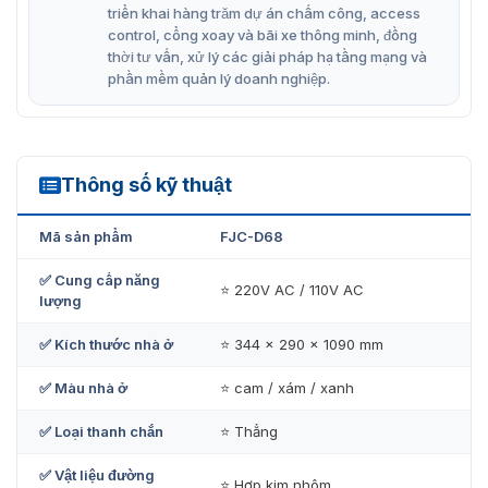
triển khai hàng trăm dự án chấm công, access
Có khóa cơ học để đóng/mở bằng tay khi cần
control, cổng xoay và bãi xe thông minh, đồng
Vỏ làm bằng thép không gỉ chất lượng cao
thời tư vấn, xử lý các giải pháp hạ tầng mạng và
phần mềm quản lý doanh nghiệp.
Có nhiều màu sắc: xanh, cam, xám cho kách hàng
lựa chọn.
Thông số kỹ thuật
FJC-D68
Mã sản phẩm
FJC-D68
✅ Cung cấp năng
⭐ 220V AC / 110V AC
lượng
✅ Kích thước nhà ở
⭐ 344 x 290 x 1090 mm
✅ Màu nhà ở
⭐ cam / xám / xanh
✅ Loại thanh chắn
⭐ Thẳng
Barrier tự động FJC-D68 nhiều màu sắc
✅ Vật liệu đường
⭐ Hợp kim nhôm
Barie tu dong
giải pháp kiểm soát phương tiện vào ra tự