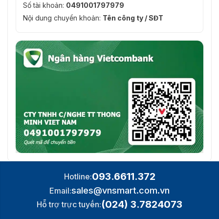
Số tài khoản:
0491001797979
Nội dung chuyển khoản:
Tên công ty / SĐT
093.6611.372
Hotline:
sales@vnsmart.com.vn
Email:
(024) 3.7824073
Hỗ trợ trực tuyến: