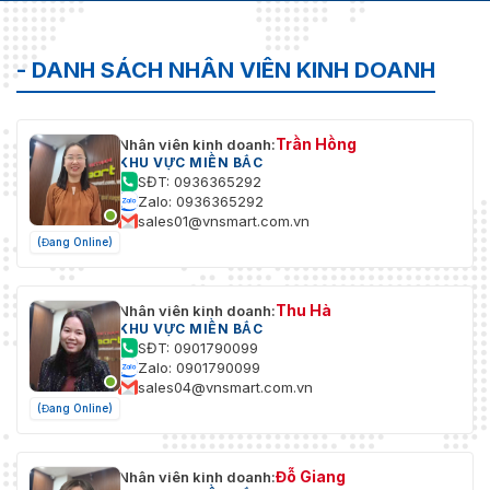
- DANH SÁCH NHÂN VIÊN KINH DOANH
Trần Hồng
Nhân viên kinh doanh:
KHU VỰC MIỀN BẮC
SĐT: 0936365292
Zalo: 0936365292
sales01@vnsmart.com.vn
(Đang Online)
Thu Hà
Nhân viên kinh doanh:
KHU VỰC MIỀN BẮC
SĐT: 0901790099
Zalo: 0901790099
sales04@vnsmart.com.vn
(Đang Online)
Đỗ Giang
Nhân viên kinh doanh: