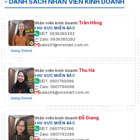
- DANH SÁCH NHÂN VIÊN KINH DOANH
Trần Hồng
Nhân viên kinh doanh:
KHU VỰC MIỀN BẮC
SĐT: 0936365292
Zalo: 0936365292
sales01@vnsmart.com.vn
(Đang Online)
Thu Hà
Nhân viên kinh doanh:
KHU VỰC MIỀN BẮC
SĐT: 0901790099
Zalo: 0901790099
sales04@vnsmart.com.vn
(Đang Online)
Đỗ Giang
Nhân viên kinh doanh:
KHU VỰC MIỀN BẮC
SĐT: 0901792266
Zalo: 0901792266
sales02@vnsmart.com.vn