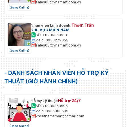
sales06@vnsmart.com.vn
(Đang Online)
Thơm Trần
Nhân viên kinh doanh:
KHU VỰC MIỀN NAM
SĐT: 0936363913
Zalo: 0938279055
sales08@vnsmart.com.vn
(Đang Online)
- DANH SÁCH NHÂN VIÊN HỖ TRỢ KỸ
THUẬT (GIỜ HÀNH CHÍNH)
Hỗ trợ 24/7
Hỗ trợ kỹ thuật:
SĐT: 0936363595
Zalo: 0936363595
ktvietnamsmart@gmail.com
(Đang Online)