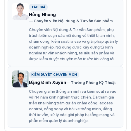
TÁC GIẢ
Hồng Nhung
Chuyên viên Nội dung & Tư vấn Sản phẩm
Chuyên viên Nội dung & Tư vấn Sản phẩm, phụ
trách biên soạn các nội dung về thiết bị an ninh,
chấm công, kiểm soát ra vào và giải pháp quản lý
doanh nghiệp. Nội dung được xây dựng từ kinh
Barrier tự động hàng rào Yilong
nghiệm tư vấn khách hàng, tài liệu sản phẩm và
được kiểm duyệt chuyên môn trước khi đăng tải.
⇒ Quý khách hàng có thể tham khảo mẫu barier tuong
tự
YL-306
khác được chúng tôi cung cấp. Đây cũng là
mẫu barrier hàng rào đến từ thương hiệu Yilong.
KIỂM DUYỆT CHUYÊN MÔN
Đặng Đình Xuyên
Trưởng Phòng Kỹ Thuật
Tính năng nổi bật barrier tự động hàng
Chuyên gia hệ thống an ninh và kiểm soát ra vào
rào Yilong
với 14 năm kinh nghiệm thực chiến. Đã tham gia
triển khai hàng trăm dự án chấm công, access
Barrier tự động hàng rào Yilong được cải tiến các vòng
control, cổng xoay và bãi xe thông minh, đồng
xoay nên hoạt động bền bỉ, tiếng ồn thấp. Chịu được tác
thời tư vấn, xử lý các giải pháp hạ tầng mạng và
động từ các tác nhân bên ngoài môi trường bên ngoài
phần mềm quản lý doanh nghiệp.
tác động trực tiếp vào.