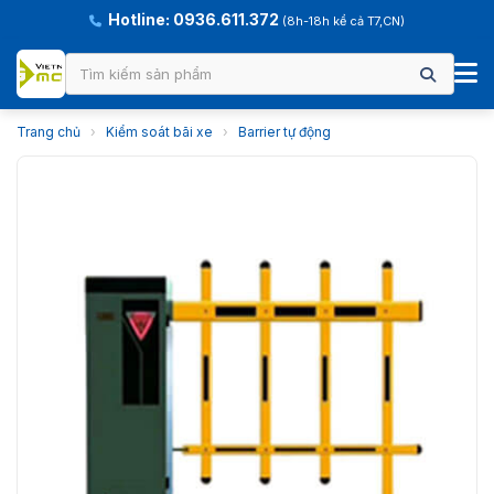
Hotline: 0936.611.372
(8h-18h kể cả T7,CN)
Trang chủ
›
Kiểm soát bãi xe
›
Barrier tự động