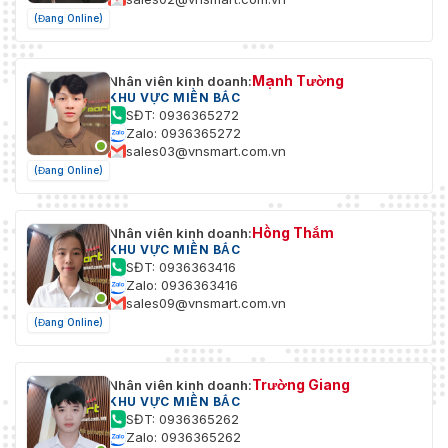
(Đang Online)
Mạnh Tường
Nhân viên kinh doanh:
KHU VỰC MIỀN BẮC
SĐT: 0936365272
Zalo: 0936365272
sales03@vnsmart.com.vn
(Đang Online)
Hồng Thắm
Nhân viên kinh doanh:
KHU VỰC MIỀN BẮC
SĐT: 0936363416
Zalo: 0936363416
sales09@vnsmart.com.vn
(Đang Online)
Trường Giang
Nhân viên kinh doanh:
KHU VỰC MIỀN BẮC
SĐT: 0936365262
Zalo: 0936365262