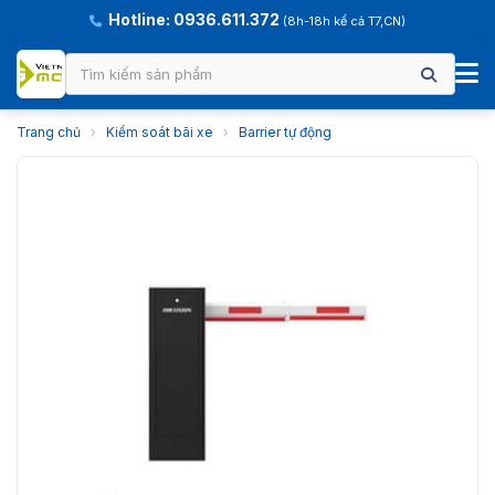
Hotline: 0936.611.372
(8h-18h kể cả T7,CN)
Trang chủ
›
Kiểm soát bãi xe
›
Barrier tự động