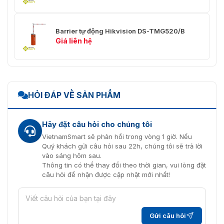
Đèn tín hiệu giao
1 nhóm
thông
Barrier tự động Hikvision DS-TMG520/B
Tổng quan
Giá liên hệ
110-240VAC (mặc định 220V，Có
Nguồn điện
thể chuyển đổi)
Sự chấp thuận
HỎI ĐÁP VỀ SẢN PHẨM
Sự bảo vệ
IP54
Hãy đặt câu hỏi cho chúng tôi
Cột Boom
VietnamSmart sẽ phản hồi trong vòng 1 giờ. Nếu
Quý khách gửi câu hỏi sau 22h, chúng tôi sẽ trả lời
Màu sắc của Boom
Nền trắng với thanh màu đỏ
vào sáng hôm sau.
Pole
Thông tin có thể thay đổi theo thời gian, vui lòng đặt
câu hỏi để nhận được cập nhật mới nhất!
Cần trục ống lồng 4,5 m: 4,8 ±
Trọng lượng cần
0,2 kg Cần trục ống lồng 6 m: 6,5
trục Boom
± 0,2 kg
Cần trục ống lồng 4,5 m: 115 × 47
Gửi câu hỏi