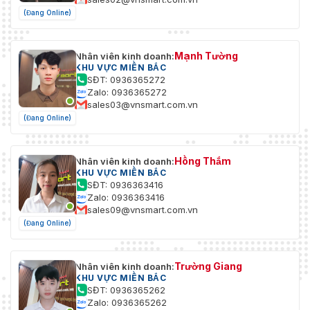
(Đang Online)
Mạnh Tường
Nhân viên kinh doanh:
KHU VỰC MIỀN BẮC
SĐT: 0936365272
Zalo: 0936365272
sales03@vnsmart.com.vn
(Đang Online)
Hồng Thắm
Nhân viên kinh doanh:
KHU VỰC MIỀN BẮC
SĐT: 0936363416
Zalo: 0936363416
sales09@vnsmart.com.vn
(Đang Online)
Trường Giang
Nhân viên kinh doanh:
KHU VỰC MIỀN BẮC
SĐT: 0936365262
Zalo: 0936365262