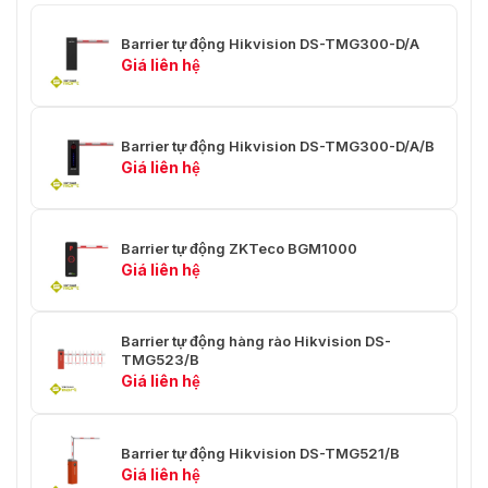
C)
Barrier tự động Hikvision DS-TMG300-D/A
Trọng lượng thân
Giá liên hệ
máy (có gói, không
29,1 ± 0,2 kg (64,15 ± 0,44 lb.)
có cần trục)
Giao diện
Barrier tự động Hikvision DS-TMG300-D/A/B
Giá liên hệ
RS-485
Không bắt buộc
Tăng đến giới hạn
1 nhóm
Barrier tự động ZKTeco BGM1000
Rơi vào giới hạn
1 nhóm
Giá liên hệ
Mở
1 nhóm
Barrier tự động hàng rào Hikvision DS-
Đóng
1 nhóm
TMG523/B
Giá liên hệ
Dừng lại
1 nhóm
IR/Máy dò
1 nhóm
Barrier tự động Hikvision DS-TMG521/B
xe/Radar
Giá liên hệ