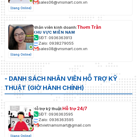
sales06@vnsmart.com.vn
(Đang Online)
Thơm Trần
Nhân viên kinh doanh:
KHU VỰC MIỀN NAM
SĐT: 0936363913
Zalo: 0938279055
sales08@vnsmart.com.vn
(Đang Online)
- DANH SÁCH NHÂN VIÊN HỖ TRỢ KỸ
THUẬT (GIỜ HÀNH CHÍNH)
Hỗ trợ 24/7
Hỗ trợ kỹ thuật:
SĐT: 0936363595
Zalo: 0936363595
ktvietnamsmart@gmail.com
(Đang Online)