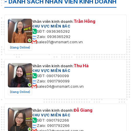
- DANH SÁCH NHÂN VIÊN KINH DOANH
Trần Hồng
Nhân viên kinh doanh:
KHU VỰC MIỀN BẮC
SĐT: 0936365292
Zalo: 0936365292
sales01@vnsmart.com.vn
(Đang Online)
Thu Hà
Nhân viên kinh doanh:
KHU VỰC MIỀN BẮC
SĐT: 0901790099
Zalo: 0901790099
sales04@vnsmart.com.vn
(Đang Online)
Đỗ Giang
Nhân viên kinh doanh:
KHU VỰC MIỀN BẮC
SĐT: 0901792266
Zalo: 0901792266
sales02@vnsmart.com.vn