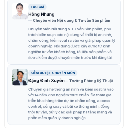
TÁC GIẢ
Hồng Nhung
Chuyên viên Nội dung & Tư vấn Sản phẩm
Chuyên viên Nội dung & Tư vấn Sản phẩm, phụ
trách biên soạn các nội dung về thiết bị an ninh,
chấm công, kiểm soát ra vào và giải pháp quản lý
doanh nghiệp. Nội dung được xây dựng từ kinh
nghiệm tư vấn khách hàng, tài liệu sản phẩm và
Barrier tự động Hikvision DS-TMG300-D
được kiểm duyệt chuyên môn trước khi đăng tải.
Đặc điểm hoạt động của barrier
KIỂM DUYỆT CHUYÊN MÔN
Hikvision DS-TMG300-D
Đặng Đình Xuyên
Trưởng Phòng Kỹ Thuật
Chuyên gia hệ thống an ninh và kiểm soát ra vào
Lắp đặt linh hoạt
với 14 năm kinh nghiệm thực chiến. Đã tham gia
Barrier Hikvision DS-TMG300-D được thiết kế nhỏ gọn,
triển khai hàng trăm dự án chấm công, access
tối ưu cho việc lắp đặt bên hông, giúp tiết kiệm không
control, cổng xoay và bãi xe thông minh, đồng
gian và dễ dàng bảo trì. Sản phẩm có cấu trúc linh hoạt,
thời tư vấn, xử lý các giải pháp hạ tầng mạng và
cho phép lắp đặt nhanh chóng mà không cần thay đổi
phần mềm quản lý doanh nghiệp.
kết cấu khu vực hiện có. Đây là điểm mạnh giúp tăng