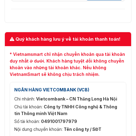
Kích thước cần trục
× 2530 mm (H×W×L) Cần trục
Boom (có gói)
ống lồng 6 m: 115 × 47 × 3435
mm (H×W×L)
Cần trục ống lồng 4,5 m: 5,4 ±
Trọng lượng Boom
0,2 kg Cần trục ống lồng 6 m: 7,1
Pole (có gói)
± 0,2 kg
Quý khách hàng lưu ý về tài khoản thanh toán!
Kích thước cần trục
X × 44 × 110 mm (C×R×D)
Boom
* Vietnamsmart chỉ nhận chuyển khoản qua tài khoản
duy nhất ở dưới. Khách hàng tuyệt đối không chuyển
Vật liệu cần trục
khoản vào những tài khoản khác. Nếu không
6063
Boom
VietnamSmart sẽ không chịu trách nhiệm.
NGÂN HÀNG VIETCOMBANK (VCB)
Chi nhánh:
Vietcombank – CN Thăng Long Hà Nội
Chủ tài khoản:
Công ty TNHH Công nghệ & Thông
tin Thông minh Việt Nam
Số tài khoản:
0491001797979
Nội dung chuyển khoản:
Tên công ty / SĐT