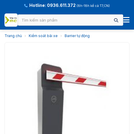
Hotline: 0936.611.372
(8h-18h kể cả T7,CN)
Trang chủ
›
Kiểm soát bãi xe
›
Barrier tự động