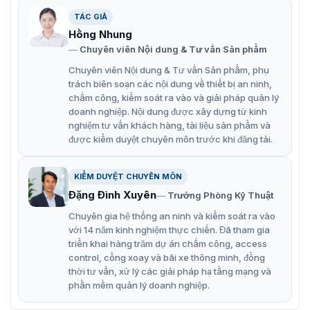
TÁC GIẢ
Hồng Nhung
Chuyên viên Nội dung & Tư vấn Sản phẩm
Chuyên viên Nội dung & Tư vấn Sản phẩm, phụ
trách biên soạn các nội dung về thiết bị an ninh,
chấm công, kiểm soát ra vào và giải pháp quản lý
doanh nghiệp. Nội dung được xây dựng từ kinh
Barrier tự động Magnet CEA430T
nghiệm tư vấn khách hàng, tài liệu sản phẩm và
được kiểm duyệt chuyên môn trước khi đăng tải.
Công ty chúng tôi giới thiệu đến bạn 1 thêm model đến từ
cùng thương hiệu Mganet. Cũng rất được nhiều khách hàng
lựa chọn mà có thể bạn cũng đang phâ vân, đó là
BR660T
.
KIỂM DUYỆT CHUYÊN MÔN
Đặng Đình Xuyên
Trưởng Phòng Kỹ Thuật
Tính năng nổi bật barrier tự động
Chuyên gia hệ thống an ninh và kiểm soát ra vào
Magnet CEA430T
với 14 năm kinh nghiệm thực chiến. Đã tham gia
triển khai hàng trăm dự án chấm công, access
Magnet CEA430T được cải tiến các vòng xoay nên hoạt
control, cổng xoay và bãi xe thông minh, đồng
động bền bỉ, tiếng ồn thấp. Chịu được tác động từ các
thời tư vấn, xử lý các giải pháp hạ tầng mạng và
tác nhân bên ngoài môi trường bên ngoài tác động trực
phần mềm quản lý doanh nghiệp.
tiếp vào.