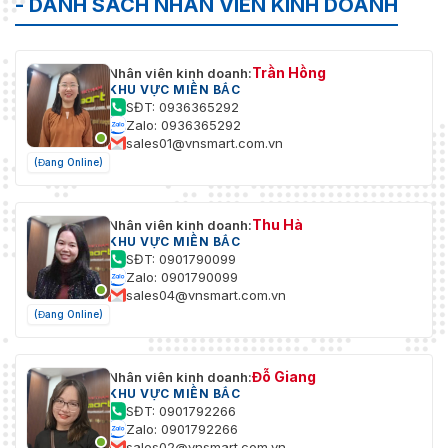
- DANH SÁCH NHÂN VIÊN KINH DOANH
Trần Hồng
Nhân viên kinh doanh:
KHU VỰC MIỀN BẮC
SĐT: 0936365292
Zalo: 0936365292
sales01@vnsmart.com.vn
(Đang Online)
Thu Hà
Nhân viên kinh doanh:
KHU VỰC MIỀN BẮC
SĐT: 0901790099
Zalo: 0901790099
sales04@vnsmart.com.vn
(Đang Online)
Đỗ Giang
Nhân viên kinh doanh:
KHU VỰC MIỀN BẮC
SĐT: 0901792266
Zalo: 0901792266
sales02@vnsmart.com.vn