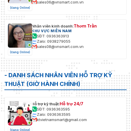
sales06@vnsmart.com.vn
(Đang Online)
Thơm Trần
Nhân viên kinh doanh:
KHU VỰC MIỀN NAM
SĐT: 0936363913
Zalo: 0938279055
sales08@vnsmart.com.vn
(Đang Online)
- DANH SÁCH NHÂN VIÊN HỖ TRỢ KỸ
THUẬT (GIỜ HÀNH CHÍNH)
Hỗ trợ 24/7
Hỗ trợ kỹ thuật:
SĐT: 0936363595
Zalo: 0936363595
ktvietnamsmart@gmail.com
(Đang Online)