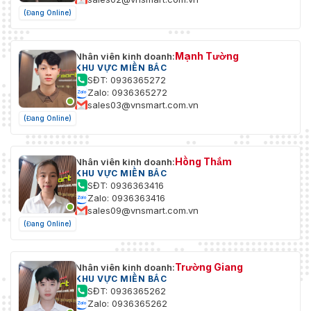
(Đang Online)
Mạnh Tường
Nhân viên kinh doanh:
KHU VỰC MIỀN BẮC
SĐT: 0936365272
Zalo: 0936365272
sales03@vnsmart.com.vn
(Đang Online)
Hồng Thắm
Nhân viên kinh doanh:
KHU VỰC MIỀN BẮC
SĐT: 0936363416
Zalo: 0936363416
sales09@vnsmart.com.vn
(Đang Online)
Trường Giang
Nhân viên kinh doanh:
KHU VỰC MIỀN BẮC
SĐT: 0936365262
Zalo: 0936365262