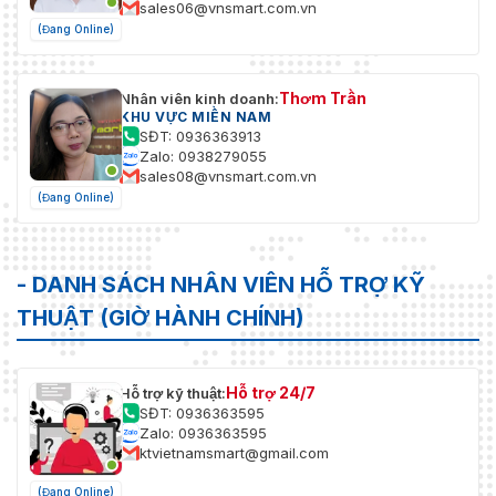
sales06@vnsmart.com.vn
(Đang Online)
Thơm Trần
Nhân viên kinh doanh:
KHU VỰC MIỀN NAM
SĐT: 0936363913
Zalo: 0938279055
sales08@vnsmart.com.vn
(Đang Online)
- DANH SÁCH NHÂN VIÊN HỖ TRỢ KỸ
THUẬT (GIỜ HÀNH CHÍNH)
Hỗ trợ 24/7
Hỗ trợ kỹ thuật:
SĐT: 0936363595
Zalo: 0936363595
ktvietnamsmart@gmail.com
(Đang Online)