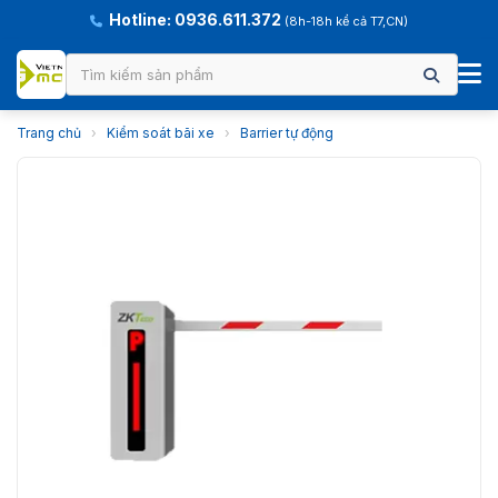
Hotline: 0936.611.372
(8h-18h kể cả T7,CN)
Trang chủ
›
Kiểm soát bãi xe
›
Barrier tự động