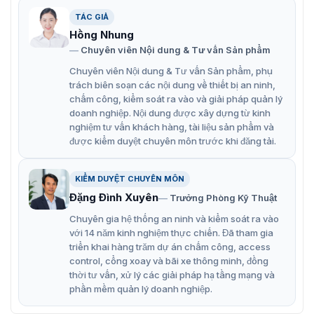
TÁC GIẢ
BGM530R có tốc độ đóng mở nhanh chóng chỉ trong 1,5
Hồng Nhung
giây, điều này giúp giảm thời gian chờ đợi và tăng cường
Chuyên viên Nội dung & Tư vấn Sản phẩm
lưu lượng giao thông thông qua các cổng. Ngoài ra, tốc
độ có thể được điều chỉnh từ 1.5 – 6 giây, tùy thuộc vào
Chuyên viên Nội dung & Tư vấn Sản phẩm, phụ
chiều dài của tay cần.
trách biên soạn các nội dung về thiết bị an ninh,
chấm công, kiểm soát ra vào và giải pháp quản lý
Tính năng nổi bật của thanh chắn
doanh nghiệp. Nội dung được xây dựng từ kinh
nghiệm tư vấn khách hàng, tài liệu sản phẩm và
ZKTeco BGM530R
được kiểm duyệt chuyên môn trước khi đăng tải.
Thanh chắn BGM530R
được nhà sản xuất ZKTeco ứng
dụng công nghệ hiện đại mới nhất, linh kiện điện tử chất
KIỂM DUYỆT CHUYÊN MÔN
lượng cao với nhiều tính năng vượt trội. Thiết bị là lựa
Đặng Đình Xuyên
Trưởng Phòng Kỹ Thuật
chọn hoàn hảo cho ứng dụng lĩnh vực giao thông hiện
Chuyên gia hệ thống an ninh và kiểm soát ra vào
nay. Cùng tìm hiểu một số tính năng nổi bật của sản
với 14 năm kinh nghiệm thực chiến. Đã tham gia
phẩm dưới đây:
triển khai hàng trăm dự án chấm công, access
Loại cần chắn: cần thẳng.
control, cổng xoay và bãi xe thông minh, đồng
thời tư vấn, xử lý các giải pháp hạ tầng mạng và
Chiều dài cần gạt nhôm lên đến 3m.
phần mềm quản lý doanh nghiệp.
Đèn LED chỉ báo.