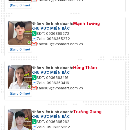
(Đang Online)
Mạnh Tường
Nhân viên kinh doanh:
KHU VỰC MIỀN BẮC
SĐT: 0936365272
Zalo: 0936365272
sales03@vnsmart.com.vn
(Đang Online)
Hồng Thắm
Nhân viên kinh doanh:
KHU VỰC MIỀN BẮC
SĐT: 0936363416
Zalo: 0936363416
sales09@vnsmart.com.vn
(Đang Online)
Trường Giang
Nhân viên kinh doanh:
KHU VỰC MIỀN BẮC
SĐT: 0936365262
Zalo: 0936365262