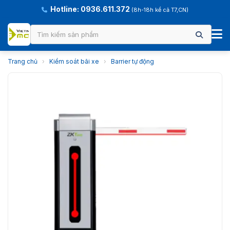
Hotline: 0936.611.372
(8h-18h kể cả T7,CN)
Trang chủ
›
Kiểm soát bãi xe
›
Barrier tự động