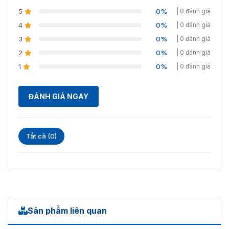
Loại thanh chắn
Dạng ống
5
0%
| 0 đánh giá
Cần thẳng
4
có đèn LED
0%
| 0 đánh giá
3
0%
| 0 đánh giá
4,5m (chiều dài bao bì
2
0%
| 0 đánh giá
2,8m)
Chiều dài cánh tay
1
0%
| 0 đánh giá
6m (chiều dài bao bì
3,6m)
ĐÁNH GIÁ NGAY
Tất cả (0)
Sản phẩm liên quan