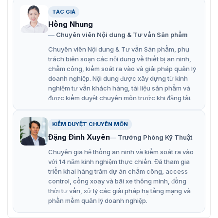
TÁC GIẢ
Đặc điểm chính của barrier tự động
Hồng Nhung
Chuyên viên Nội dung & Tư vấn Sản phẩm
ZKTeco CMP-300
Chuyên viên Nội dung & Tư vấn Sản phẩm, phụ
ZKTeco CMP-300 là một barrier tự động đáng tin cậy với
trách biên soạn các nội dung về thiết bị an ninh,
thiết kế hiện đại, trang bị nhiều tính năng thông minh và
chấm công, kiểm soát ra vào và giải pháp quản lý
hiệu suất ổn định, phù hợp cho nhiều ứng dụng kiểm
doanh nghiệp. Nội dung được xây dựng từ kinh
soát giao thông khác nhau.
nghiệm tư vấn khách hàng, tài liệu sản phẩm và
được kiểm duyệt chuyên môn trước khi đăng tải.
Hỗ trợ đèn LED hỗ trợ trạng thái đóng mở.
Thiết kế chống va đập và đóng tự động bằng đầu dò
KIỂM DUYỆT CHUYÊN MÔN
hồng ngoại, đầu dò vòng lặp, đầu dò radar.
Đặng Đình Xuyên
Trưởng Phòng Kỹ Thuật
Hướng cánh tay có thể được trao đổi giữa trái và
Chuyên gia hệ thống an ninh và kiểm soát ra vào
phải.
với 14 năm kinh nghiệm thực chiến. Đã tham gia
triển khai hàng trăm dự án chấm công, access
Góc mở và đóng 90° ±2°.
control, cổng xoay và bãi xe thông minh, đồng
thời tư vấn, xử lý các giải pháp hạ tầng mạng và
Hỗ trợ bảo vệ quá áp.
phần mềm quản lý doanh nghiệp.
Hỗ trợ LPR, bộ điều khiển đầu đọc UHF và các thiết bị