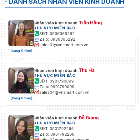
- DANH SÁCH NHÂN VIÊN KINH DOANH
Trần Hồng
Nhân viên kinh doanh:
KHU VỰC MIỀN BẮC
SĐT: 0936365292
Zalo: 0936365292
sales01@vnsmart.com.vn
(Đang Online)
Thu Hà
Nhân viên kinh doanh:
KHU VỰC MIỀN BẮC
SĐT: 0901790099
Zalo: 0901790099
sales04@vnsmart.com.vn
(Đang Online)
Đỗ Giang
Nhân viên kinh doanh:
KHU VỰC MIỀN BẮC
SĐT: 0901792266
Zalo: 0901792266
sales02@vnsmart.com.vn