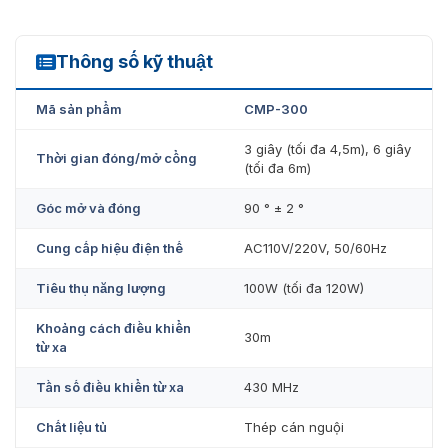
khác để nhận dạng và các chức năng A&C khác.
Tốc độ cổng đóng/mở trong 3 giây.
Thông số kỹ thuật
CMP300
Tiêu thụ năng lượng tối đa chỉ 120W.
Động cơ có MCBF lên đến 1 triệu lần.
Mã sản phẩm
CMP-300
3 giây (tối đa 4,5m), 6 giây
Thời gian đóng/mở cổng
(tối đa 6m)
Góc mở và đóng
90 ° ± 2 °
Cung cấp hiệu điện thế
AC110V/220V, 50/60Hz
Tiêu thụ năng lượng
100W (tối đa 120W)
Khoảng cách điều khiển
30m
từ xa
Tần số điều khiển từ xa
430 MHz
Barrier tự động CMP300 có kiểu dáng hiện đại
Chất liệu tủ
Thép cán nguội