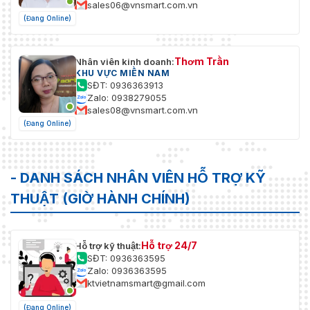
sales06@vnsmart.com.vn
(Đang Online)
Thơm Trần
Nhân viên kinh doanh:
KHU VỰC MIỀN NAM
SĐT: 0936363913
Zalo: 0938279055
sales08@vnsmart.com.vn
(Đang Online)
- DANH SÁCH NHÂN VIÊN HỖ TRỢ KỸ
THUẬT (GIỜ HÀNH CHÍNH)
Hỗ trợ 24/7
Hỗ trợ kỹ thuật:
SĐT: 0936363595
Zalo: 0936363595
ktvietnamsmart@gmail.com
(Đang Online)