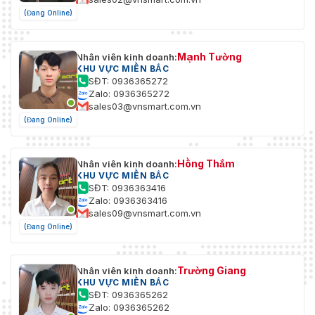
(Đang Online)
Mạnh Tường
Nhân viên kinh doanh:
KHU VỰC MIỀN BẮC
SĐT: 0936365272
Zalo: 0936365272
sales03@vnsmart.com.vn
(Đang Online)
Hồng Thắm
Nhân viên kinh doanh:
KHU VỰC MIỀN BẮC
SĐT: 0936363416
Zalo: 0936363416
sales09@vnsmart.com.vn
(Đang Online)
Trường Giang
Nhân viên kinh doanh:
KHU VỰC MIỀN BẮC
SĐT: 0936365262
Zalo: 0936365262