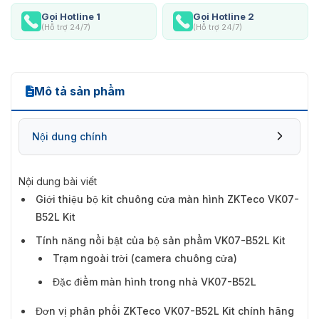
Gọi Hotline 1
Gọi Hotline 2
(Hỗ trợ 24/7)
(Hỗ trợ 24/7)
Mô tả sản phẩm
Nội dung chính
Nội dung bài viết
Giới thiệu bộ kit chuông cửa màn hình ZKTeco VK07-
Tính năng nổi bật của bộ sản phẩm VK07-
B52L Kit
B52L Kit
Tính năng nổi bật của bộ sản phẩm VK07-B52L Kit
Trạm ngoài trời (camera chuông cửa)
Đặc điểm màn hình trong nhà VK07-B52L
Đơn vị phân phối ZKTeco VK07-B52L Kit chính hãng