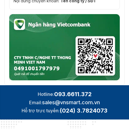
Nội dung chuyển khoản:
Tên công ty / SĐT
093.6611.372
Hotline:
sales@vnsmart.com.vn
Email:
(024) 3.7824073
Hỗ trợ trực tuyến: