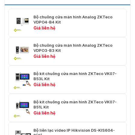
Nhiệt độ hoạt động
–30 °C đến +60 °C
Bộ chuông cửa màn hình Analog ZKTeco
20% đến 95% RH (Không
Độ ẩm hoạt động
VDPO4-B4 Kit
ngưng tụ)
Giá liên hệ
173x85x41 mm
Kích thước
(DàixCaoxSâu)
Bộ chuông cửa màn hình Analog ZKTeco
VDPO3-B3 Kit
Trọng lượng
0.4kg
Giá liên hệ
Màn hình trong nhà
Bộ kit chuông cửa màn hình ZKTeco VK07-
Hệ điều hành
Linux OS
B53L Kit
Giá liên hệ
Độ phân giải
1024*600
Bộ kit chuông cửa màn hình ZKTeco VK07-
PoE (IEEE 802.3af / at)
Nguồn cấp
B51L Kit
hoặc DC 15V/1.2A
Giá liên hệ
Mức tiêu thụ điện chờ
≤1W
Bộ liên lạc video IP Hikvision DS-KIS604-
Mức tiêu thụ điện hoạt
≤10W