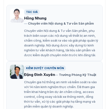
TÁC GIẢ
Hồng Nhung
Chuyên viên Nội dung & Tư vấn Sản phẩm
Bộ kit chuông cửa màn hình ZKTeco VK07-B52L Kit
Chuyên viên Nội dung & Tư vấn Sản phẩm, phụ
trách biên soạn các nội dung về thiết bị an ninh,
Tính năng nổi bật của bộ sản phẩm
chấm công, kiểm soát ra vào và giải pháp quản lý
doanh nghiệp. Nội dung được xây dựng từ kinh
VK07-B52L Kit
nghiệm tư vấn khách hàng, tài liệu sản phẩm và
được kiểm duyệt chuyên môn trước khi đăng tải.
ZKTeco VK07-B52L Kit được thiết kế với tính năng tiên
tiến và công nghệ hiện đại, bộ kit này mang đến một trải
nghiệm tiện ích tối ưu cho người dùng. Sản phẩm trang
KIỂM DUYỆT CHUYÊN MÔN
bị camera Full HD 1080P với góc nhìn rộng 120°, cho
Đặng Đình Xuyên
Trưởng Phòng Kỹ Thuật
phép bạn quan sát chi tiết mọi hoạt động bên ngoài
Chuyên gia hệ thống an ninh và kiểm soát ra vào
cửa, ngay cả trong điều kiện ánh sáng yếu nhờ tính
với 14 năm kinh nghiệm thực chiến. Đã tham gia
năng hồng ngoại thông minh.
triển khai hàng trăm dự án chấm công, access
control, cổng xoay và bãi xe thông minh, đồng
Trạm ngoài trời (camera chuông cửa)
thời tư vấn, xử lý các giải pháp hạ tầng mạng và
phần mềm quản lý doanh nghiệp.
Hệ điều hành Linux OS: Đảm bảo hiệu suất ổn định