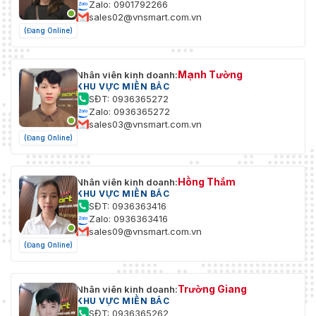
Zalo: 0901792266
sales02@vnsmart.com.vn
(Đang Online)
Mạnh Tường
Nhân viên kinh doanh:
KHU VỰC MIỀN BẮC
SĐT: 0936365272
Zalo: 0936365272
sales03@vnsmart.com.vn
(Đang Online)
Hồng Thắm
Nhân viên kinh doanh:
KHU VỰC MIỀN BẮC
SĐT: 0936363416
Zalo: 0936363416
sales09@vnsmart.com.vn
(Đang Online)
Trường Giang
Nhân viên kinh doanh:
KHU VỰC MIỀN BẮC
SĐT: 0936365262