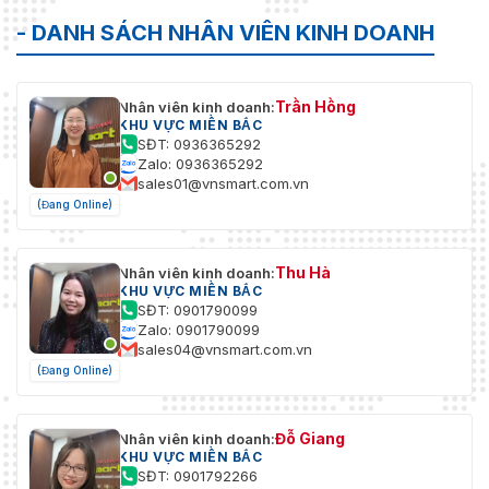
- DANH SÁCH NHÂN VIÊN KINH DOANH
Trần Hồng
Nhân viên kinh doanh:
KHU VỰC MIỀN BẮC
SĐT: 0936365292
Zalo: 0936365292
sales01@vnsmart.com.vn
(Đang Online)
Thu Hà
Nhân viên kinh doanh:
KHU VỰC MIỀN BẮC
SĐT: 0901790099
Zalo: 0901790099
sales04@vnsmart.com.vn
(Đang Online)
Đỗ Giang
Nhân viên kinh doanh:
KHU VỰC MIỀN BẮC
SĐT: 0901792266