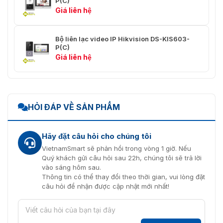
P(C)
động
Giá liên hệ
Thẻ TF hỗ trợ
Tối đa 64GB
Bộ liên lạc video IP Hikvision DS-KIS603-
Nút ảo trên màn hình cảm
P(C)
Nút điều khiển
ứng
Giá liên hệ
Giao diện
Cổng cáp mạng*1
(IEEE 802.11 a/b/g) @
Hỗ trợ Wi-Fi
2.4GHz
HỎI ĐÁP VỀ SẢN PHẨM
Đầu ra tín hiệu mở khóa
*1 Cổng NO / NC
Hãy đặt câu hỏi cho chúng tôi
Cài đặt
Lắp âm tường
VietnamSmart sẽ phản hồi trong vòng 1 giờ. Nếu
Quý khách gửi câu hỏi sau 22h, chúng tôi sẽ trả lời
Ứng dụng di động hỗ trợ
ZSmart
vào sáng hôm sau.
Thông tin có thể thay đổi theo thời gian, vui lòng đặt
Mặt kính cường lực +
câu hỏi để nhận được cập nhật mới nhất!
Vật liệu
Nhựa ABS
Kích thước
195x132x18 (mm)