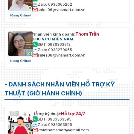
Zalo: 0936365262
sales06@vnsmart.com.vn
(Đang Online)
Thơm Trần
Nhân viên kinh doanh:
KHU VỰC MIỀN NAM
SĐT: 0936363913
Zalo: 0938279055
sales08@vnsmart.com.vn
(Đang Online)
- DANH SÁCH NHÂN VIÊN HỖ TRỢ KỸ
THUẬT (GIỜ HÀNH CHÍNH)
Hỗ trợ 24/7
Hỗ trợ kỹ thuật:
SĐT: 0936363595
Zalo: 0936363595
ktvietnamsmart@gmail.com