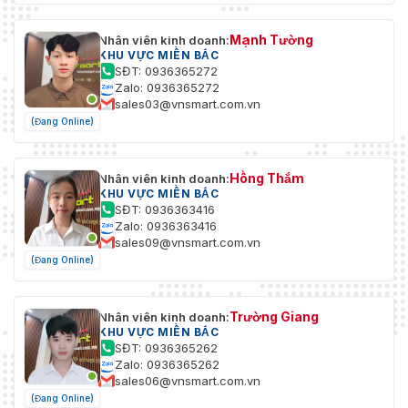
Mạnh Tường
Nhân viên kinh doanh:
KHU VỰC MIỀN BẮC
SĐT: 0936365272
Zalo: 0936365272
sales03@vnsmart.com.vn
(Đang Online)
Hồng Thắm
Nhân viên kinh doanh:
KHU VỰC MIỀN BẮC
SĐT: 0936363416
Zalo: 0936363416
sales09@vnsmart.com.vn
(Đang Online)
Trường Giang
Nhân viên kinh doanh:
KHU VỰC MIỀN BẮC
SĐT: 0936365262
Zalo: 0936365262
sales06@vnsmart.com.vn
(Đang Online)