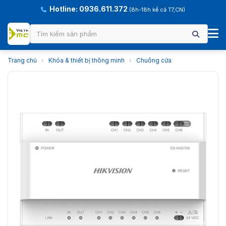
Hotline: 0936.611.372
(8h-18h kể cả T7,CN)
Trang chủ
›
Khóa & thiết bị thông minh
›
Chuông cửa