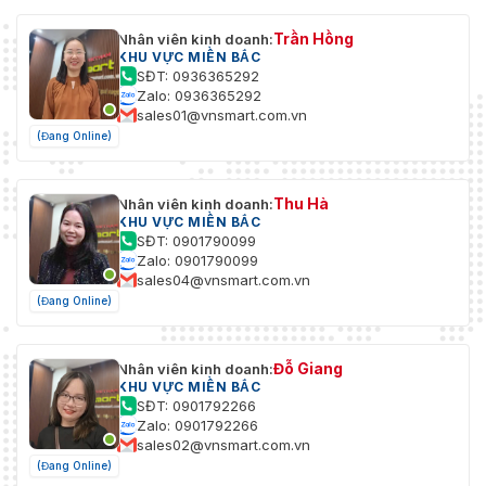
Trần Hồng
Nhân viên kinh doanh:
KHU VỰC MIỀN BẮC
SĐT: 0936365292
Zalo: 0936365292
sales01@vnsmart.com.vn
(Đang Online)
Thu Hà
Nhân viên kinh doanh:
KHU VỰC MIỀN BẮC
SĐT: 0901790099
Zalo: 0901790099
sales04@vnsmart.com.vn
(Đang Online)
Đỗ Giang
Nhân viên kinh doanh:
KHU VỰC MIỀN BẮC
SĐT: 0901792266
Zalo: 0901792266
sales02@vnsmart.com.vn
(Đang Online)