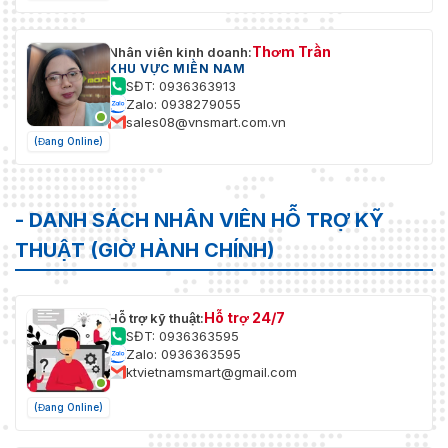
Thơm Trần
Nhân viên kinh doanh:
KHU VỰC MIỀN NAM
SĐT: 0936363913
Zalo: 0938279055
sales08@vnsmart.com.vn
(Đang Online)
- DANH SÁCH NHÂN VIÊN HỖ TRỢ KỸ
THUẬT (GIỜ HÀNH CHÍNH)
Hỗ trợ 24/7
Hỗ trợ kỹ thuật:
SĐT: 0936363595
Zalo: 0936363595
ktvietnamsmart@gmail.com
(Đang Online)