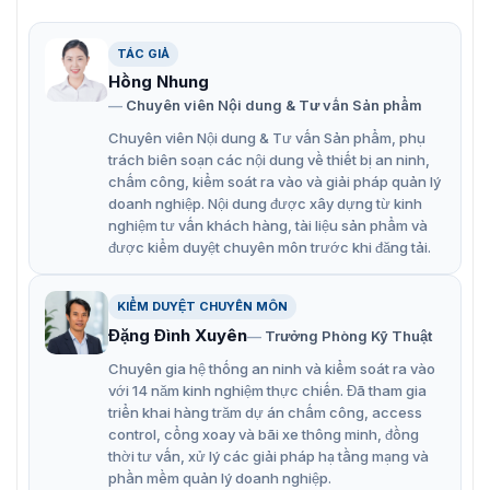
KAD706-S dưới đây:
Cho phép kết nối với 1 cổng RJ45.
TÁC GIẢ
Hồng Nhung
Tiêu thụ mức năng lượng thấp chỉ <7W, tiết kiệm
Chuyên viên Nội dung & Tư vấn Sản phẩm
điện.
Chuyên viên Nội dung & Tư vấn Sản phẩm, phụ
DS-KAD706-S tích hợp nút reset để khôi phục nhanh
trách biên soạn các nội dung về thiết bị an ninh,
chóng các cài đặt gốc.
chấm công, kiểm soát ra vào và giải pháp quản lý
doanh nghiệp. Nội dung được xây dựng từ kinh
Bộ phân phối IP 2 dây.
nghiệm tư vấn khách hàng, tài liệu sản phẩm và
6 giao diện xếp tầng 2 dây không cần nguồn điện
được kiểm duyệt chuyên môn trước khi đăng tải.
của thiết bị.
KIỂM DUYỆT CHUYÊN MÔN
6 đèn báo giao diện.
Đặng Đình Xuyên
Trưởng Phòng Kỹ Thuật
Lắp trên thanh DIN, nguồn 24VDC.
Chuyên gia hệ thống an ninh và kiểm soát ra vào
với 14 năm kinh nghiệm thực chiến. Đã tham gia
triển khai hàng trăm dự án chấm công, access
control, cổng xoay và bãi xe thông minh, đồng
thời tư vấn, xử lý các giải pháp hạ tầng mạng và
phần mềm quản lý doanh nghiệp.