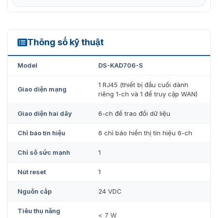
Thông số kỹ thuật
DS-KAD706-S
Model
DS-KAD706-S
Model Hikvision DS-KAD706-S kết nối đa thiết bị
1 RJ45 (thiết bị đầu cuối dành
Giao diện mạng
riêng 1-ch và 1 để truy cập WAN)
Mua bộ điều khiển Hikvision DS-
Giao diện hai dây
6-ch để trao đổi dữ liệu
KAD706-S chính hãng giá rẻ
Chỉ báo tín hiệu
6 chỉ báo hiển thị tín hiệu 6-ch
Với nhiều đơn vị cung cấp bộ điều khiển chuông cửa
Hikvision DS-KAD706-S hiện nay, người tiêu dùng cần
Chỉ số sức mạnh
1
đánh giá kỹ lưỡng để tránh mua sản phẩm kém chất
Nút reset
1
lượng.
VietnamSmart
tự hào là đơn vị phân phối chính
của thương hiệu Hikvision tại thị trường Việt. Do đó, mọi
Nguồn cấp
24 VDC
quy định về vận chuyển, đóng gói hay chính sách bảo
hành – đổi trả đều được thực hiện theo nhà sản xuất.
Tiêu thụ năng
< 7 W
Nhận tư vấn và khuyến mãi đi kèm khi mua sản phẩm