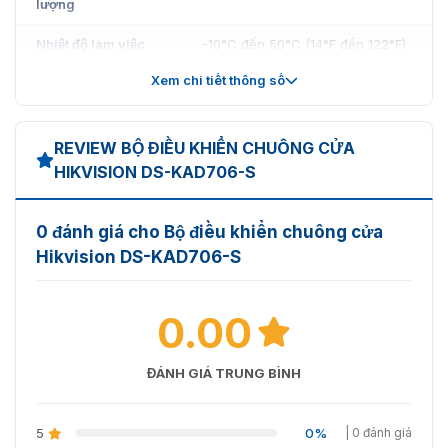
lượng
qua hotline
093.6611.372
của VietnamSmart ngay hôm
nay!!!
Nhiệt độ làm việc
-10°C đến 50°C (14°F đến 122°F)
Xem chi tiết thông số
Độ ẩm làm việc
10% đến 90%
REVIEW BỘ ĐIỀU KHIỂN CHUÔNG CỬA
HIKVISION DS-KAD706-S
0 đánh giá cho Bộ điều khiển chuông cửa
Hikvision DS-KAD706-S
0.00
ĐÁNH GIÁ TRUNG BÌNH
5
0%
| 0 đánh giá