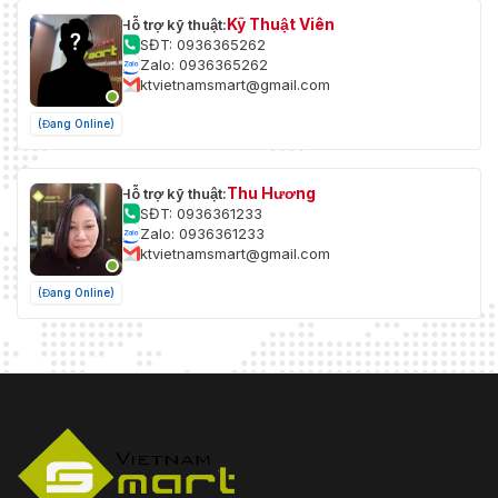
Kỹ Thuật Viên
Hỗ trợ kỹ thuật:
SĐT: 0936365262
Zalo: 0936365262
ktvietnamsmart@gmail.com
(Đang Online)
Thu Hương
Hỗ trợ kỹ thuật:
SĐT: 0936361233
Zalo: 0936361233
ktvietnamsmart@gmail.com
(Đang Online)