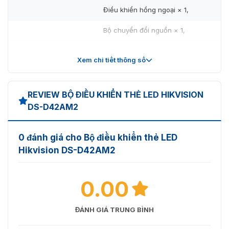
Điều khiển hồng ngoại × 1,
Bộ chuyển đổi nguồn × 1,
Bao bì bên ngoài × 1
Xem chi tiết thông số
Thông Số Thẻ Điều
Khiển
REVIEW BỘ ĐIỀU KHIỂN THẺ LED HIKVISION
Kích Thước Thẻ
200 × 42 × 126.7 mm (7.9 × 1.7 ×
DS-D42AM2
Gửi (R × C × D)
5.0 inch)
Trọng Lượng Thẻ
0.70 kg (1.5 lb)
0 đánh giá cho Bộ điều khiển thẻ LED
Gửi
Hikvision DS-D42AM2
Thông Số Điện
0.00
Nguồn Cung Cấp
12 VDC, 1A
Công Suất Đỉnh
8 W
ĐÁNH GIÁ TRUNG BÌNH
Công Suất Trung
3 W