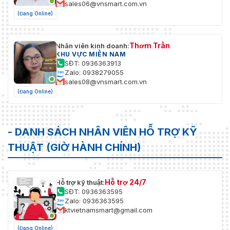
sales06@vnsmart.com.vn
(Đang Online)
Thơm Trần
Nhân viên kinh doanh:
KHU VỰC MIỀN NAM
SĐT: 0936363913
Zalo: 0938279055
sales08@vnsmart.com.vn
(Đang Online)
- DANH SÁCH NHÂN VIÊN HỖ TRỢ KỸ
THUẬT (GIỜ HÀNH CHÍNH)
Hỗ trợ 24/7
Hỗ trợ kỹ thuật:
SĐT: 0936363595
Zalo: 0936363595
ktvietnamsmart@gmail.com
(Đang Online)