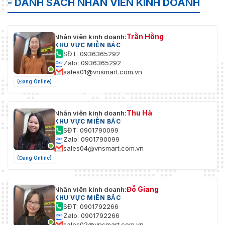
- DANH SÁCH NHÂN VIÊN KINH DOANH
Trần Hồng
Nhân viên kinh doanh:
KHU VỰC MIỀN BẮC
SĐT: 0936365292
Zalo: 0936365292
sales01@vnsmart.com.vn
(Đang Online)
Thu Hà
Nhân viên kinh doanh:
KHU VỰC MIỀN BẮC
SĐT: 0901790099
Zalo: 0901790099
sales04@vnsmart.com.vn
(Đang Online)
Đỗ Giang
Nhân viên kinh doanh:
KHU VỰC MIỀN BẮC
SĐT: 0901792266
Zalo: 0901792266
sales02@vnsmart.com.vn