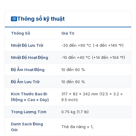
Thông số kỹ thuật
DS-D42AM2
Thông Số
Giá Trị
Nhiệt Độ Lưu Trữ
-20 đến +60 °C (-4 đến +140 °F)
Nhiệt Độ Hoạt Động
-10 đến +40 °C (+14 đến +104 °F)
Độ Ẩm Hoạt Động
10 đến 90 %
Độ Ẩm Lưu Trữ
10 đến 90 %
Kích Thước Bao Bì
317 × 82 × 242 mm (12.5 × 3.2 ×
(Rộng × Cao × Dày)
9.5 inch)
Trọng Lượng Tịnh
0.75 kg (1.7 lb)
Danh Sách Đóng
Thẻ đa năng × 1,
Gói