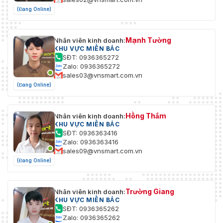
(Đang Online)
Mạnh Tường
Nhân viên kinh doanh:
KHU VỰC MIỀN BẮC
SĐT: 0936365272
Zalo: 0936365272
sales03@vnsmart.com.vn
(Đang Online)
Hồng Thắm
Nhân viên kinh doanh:
KHU VỰC MIỀN BẮC
SĐT: 0936363416
Zalo: 0936363416
sales09@vnsmart.com.vn
(Đang Online)
Trường Giang
Nhân viên kinh doanh:
KHU VỰC MIỀN BẮC
SĐT: 0936365262
Zalo: 0936365262