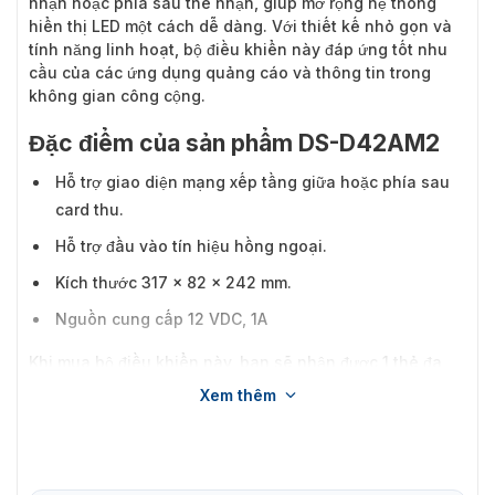
nhận hoặc phía sau thẻ nhận, giúp mở rộng hệ thống
hiển thị LED một cách dễ dàng. Với thiết kế nhỏ gọn và
tính năng linh hoạt, bộ điều khiển này đáp ứng tốt nhu
cầu của các ứng dụng quảng cáo và thông tin trong
không gian công cộng.
Đặc điểm của sản phẩm DS-D42AM2
Hỗ trợ giao diện mạng xếp tầng giữa hoặc phía sau
card thu.
Hỗ trợ đầu vào tín hiệu hồng ngoại.
Kích thước 317 × 82 × 242 mm.
Nguồn cung cấp 12 VDC, 1A
Khi mua bộ điều khiển này, bạn sẽ nhận được 1 thẻ đa
chức năng, 1 điều khiển từ xa hồng ngoại, 1 bộ chuyển
Xem thêm
đổi nguồn và bao bì bên ngoài, giúp bạn dễ dàng thiết
lập và sử dụng ngay lập tức.