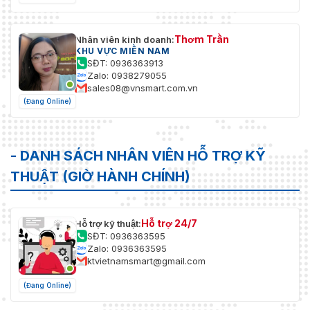
Thơm Trần
Nhân viên kinh doanh:
KHU VỰC MIỀN NAM
SĐT: 0936363913
Zalo: 0938279055
sales08@vnsmart.com.vn
(Đang Online)
- DANH SÁCH NHÂN VIÊN HỖ TRỢ KỸ
THUẬT (GIỜ HÀNH CHÍNH)
Hỗ trợ 24/7
Hỗ trợ kỹ thuật:
SĐT: 0936363595
Zalo: 0936363595
ktvietnamsmart@gmail.com
(Đang Online)