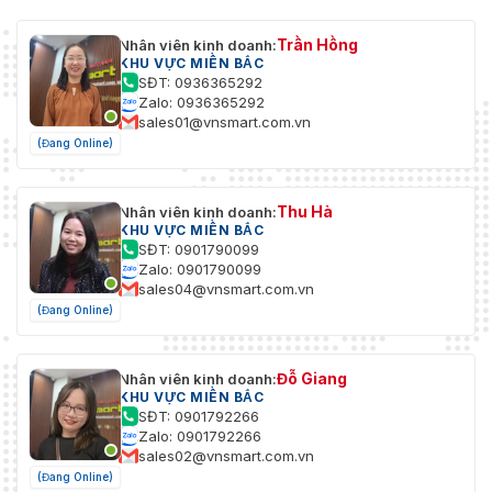
Trần Hồng
Nhân viên kinh doanh:
KHU VỰC MIỀN BẮC
SĐT: 0936365292
Zalo: 0936365292
sales01@vnsmart.com.vn
(Đang Online)
Thu Hà
Nhân viên kinh doanh:
KHU VỰC MIỀN BẮC
SĐT: 0901790099
Zalo: 0901790099
sales04@vnsmart.com.vn
(Đang Online)
Đỗ Giang
Nhân viên kinh doanh:
KHU VỰC MIỀN BẮC
SĐT: 0901792266
Zalo: 0901792266
sales02@vnsmart.com.vn
(Đang Online)