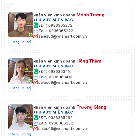
Mạnh Tường
Nhân viên kinh doanh:
KHU VỰC MIỀN BẮC
SĐT: 0936365272
Zalo: 0936365272
sales03@vnsmart.com.vn
(Đang Online)
Hồng Thắm
Nhân viên kinh doanh:
KHU VỰC MIỀN BẮC
SĐT: 0936363416
Zalo: 0936363416
sales09@vnsmart.com.vn
(Đang Online)
Trường Giang
Nhân viên kinh doanh:
KHU VỰC MIỀN BẮC
SĐT: 0936365262
Zalo: 0936365262
sales06@vnsmart.com.vn
(Đang Online)