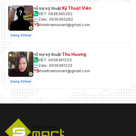
Kỹ Thuật Viên
Hỗ trợ kỹ thuật:
SĐT: 0936365262
Zalo: 0936365262
ktvietnamsmart@gmail.com
(Đang Online)
Thu Hương
Hỗ trợ kỹ thuật:
SĐT: 0936361233
Zalo: 0936361233
ktvietnamsmart@gmail.com
(Đang Online)