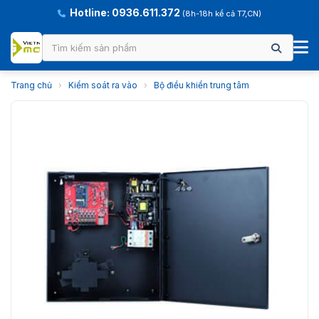
Hotline: 0936.611.372
(8h-18h kể cả T7,CN)
Trang chủ
›
Kiểm soát ra vào
›
Bộ điều khiển trung tâm