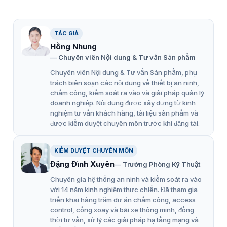
TÁC GIẢ
Hồng Nhung
Bộ điều khiển trung tâm iMDC-Package
Chuyên viên Nội dung & Tư vấn Sản phẩm
Chuyên viên Nội dung & Tư vấn Sản phẩm, phụ
iMDC-Package bao gồm:
trách biên soạn các nội dung về thiết bị an ninh,
Bảng điều khiển iMDC
chấm công, kiểm soát ra vào và giải pháp quản lý
doanh nghiệp. Nội dung được xây dựng từ kinh
ID40WA (Bảng cung cấp điện)- Cầu chì bộ bảo vệ để
nghiệm tư vấn khách hàng, tài liệu sản phẩm và
bảo vệ quá tải & ngắn mạch
được kiểm duyệt chuyên môn trước khi đăng tải.
– Pin dự phòng
– Đầu nối đầu ra cảnh báo (AC không thành công, pin
KIỂM DUYỆT CHUYÊN MÔN
yếu)
Đặng Đình Xuyên
Trưởng Phòng Kỹ Thuật
Công tắc NFB
Chuyên gia hệ thống an ninh và kiểm soát ra vào
với 14 năm kinh nghiệm thực chiến. Đã tham gia
Bao gồm Công tắc Tamper NEMA Case Cover
triển khai hàng trăm dự án chấm công, access
Đèn báo LED giao tiếp
control, cổng xoay và bãi xe thông minh, đồng
thời tư vấn, xử lý các giải pháp hạ tầng mạng và