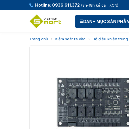
Hotline: 0936.611.372
(8h-18h kể cả T7,CN)
DANH MỤC SẢN PHẨ
Trang chủ
›
Kiểm soát ra vào
›
Bộ điều khiển trung