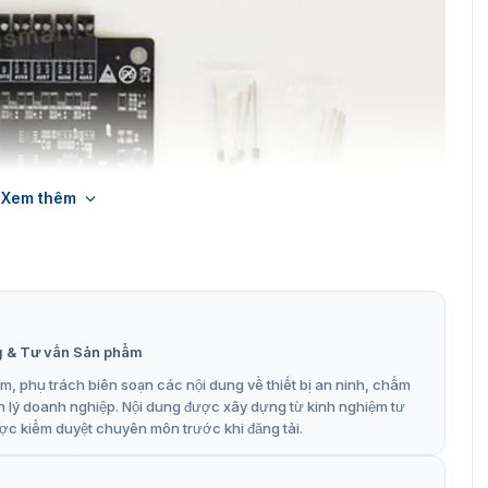
Xem thêm
g & Tư vấn Sản phẩm
, phụ trách biên soạn các nội dung về thiết bị an ninh, chấm
n lý doanh nghiệp. Nội dung được xây dựng từ kinh nghiệm tư
ển mở rộng ZKTeco EX0808
ợc kiểm duyệt chuyên môn trước khi đăng tải.
 ZKTeco EX0808