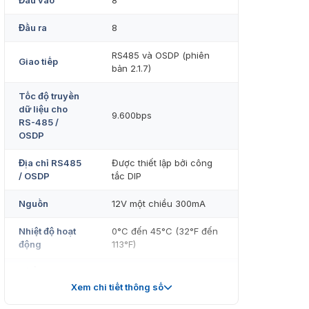
Đầu vào
8
Đầu ra
8
RS485 và OSDP (phiên
Giao tiếp
bản 2.1.7)
Tốc độ truyền
dữ liệu cho
9.600bps
RS-485 /
OSDP
Địa chỉ RS485
Được thiết lập bởi công
/ OSDP
tắc DIP
Nguồn
12V một chiều 300mA
Nhiệt độ hoạt
0°C đến 45°C (32°F đến
động
113°F)
Độ ẩm hoạt
20% đến 80%
động
Xem chi tiết thông số