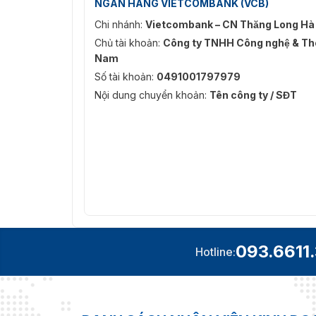
NGÂN HÀNG VIETCOMBANK (VCB)
Chi nhánh:
Vietcombank – CN Thăng Long Hà
Chủ tài khoản:
Công ty TNHH Công nghệ & Thô
Nam
Số tài khoản:
0491001797979
Nội dung chuyển khoản:
Tên công ty / SĐT
093.6611
Hotline: