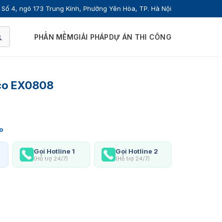
Số 4, ngõ 173 Trung Kính, Phường Yên Hòa, TP. Hà Nội
PHẦN MỀM
GIẢI PHÁP
DỰ ÁN THI CÔNG
eco EX0808
o
Gọi Hotline 1
Gọi Hotline 2
(Hỗ trợ 24/7)
(Hỗ trợ 24/7)