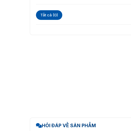
Tất cả (0)
HỎI ĐÁP VỀ SẢN PHẨM