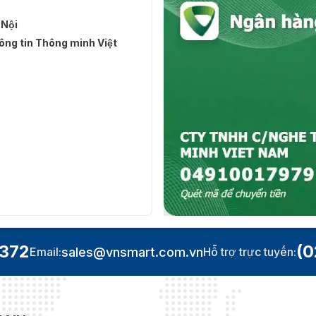
 Nội
ng tin Thông minh Việt
.372
(0
sales@vnsmart.com.vn
Email:
Hỗ trợ trực tuyến: