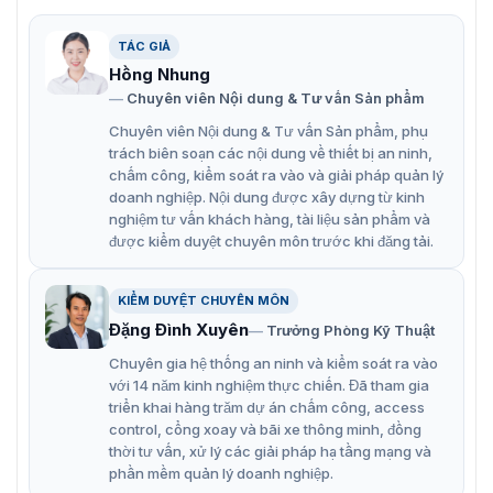
TÁC GIẢ
Hồng Nhung
Chuyên viên Nội dung & Tư vấn Sản phẩm
Cận cảnh thiết bị bộ gá khóa cho cửa hẹp MBK-280NZL
Chuyên viên Nội dung & Tư vấn Sản phẩm, phụ
trách biên soạn các nội dung về thiết bị an ninh,
Đặc điểm nổi bật của bộ gá khóa MBK-
chấm công, kiểm soát ra vào và giải pháp quản lý
doanh nghiệp. Nội dung được xây dựng từ kinh
280NZL
nghiệm tư vấn khách hàng, tài liệu sản phẩm và
được kiểm duyệt chuyên môn trước khi đăng tải.
Làm bằng chất liệu nhôm cứng đặc biệt, bền và chắc
chắn.
KIỂM DUYỆT CHUYÊN MÔN
Sơn phủ axit hóa Anốt.
Đặng Đình Xuyên
Trưởng Phòng Kỹ Thuật
Đèn LED chỉ thị lớn hơn.
Chuyên gia hệ thống an ninh và kiểm soát ra vào
với 14 năm kinh nghiệm thực chiến. Đã tham gia
Phù hợp cho dòng cửa hẹp.
triển khai hàng trăm dự án chấm công, access
Sử dụng cho cửa gỗ, cửa kim loại,..
control, cổng xoay và bãi xe thông minh, đồng
thời tư vấn, xử lý các giải pháp hạ tầng mạng và
Lắp cho cửa mở phía trong, cửa khung trượt,..
phần mềm quản lý doanh nghiệp.