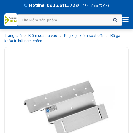
Hotline: 0936.611.372
(8h-18h kể cả T7,CN)
Trang chủ
›
Kiểm soát ra vào
›
Phụ kiện kiểm soát cửa
›
Bộ gá
khóa từ hút nam châm