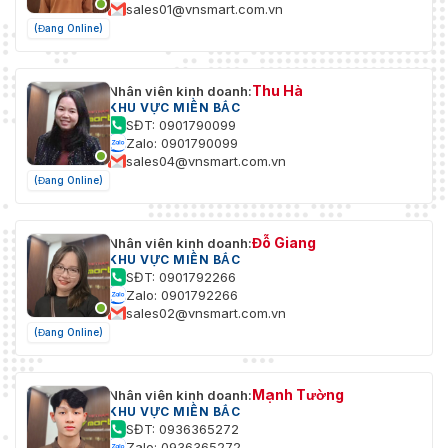
sales01@vnsmart.com.vn
(Đang Online)
Thu Hà
Nhân viên kinh doanh:
KHU VỰC MIỀN BẮC
SĐT: 0901790099
Zalo: 0901790099
sales04@vnsmart.com.vn
(Đang Online)
Đỗ Giang
Nhân viên kinh doanh:
KHU VỰC MIỀN BẮC
SĐT: 0901792266
Zalo: 0901792266
sales02@vnsmart.com.vn
(Đang Online)
Mạnh Tường
Nhân viên kinh doanh:
KHU VỰC MIỀN BẮC
SĐT: 0936365272
Zalo: 0936365272