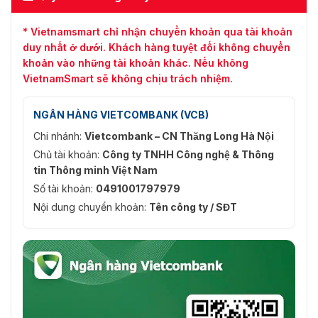
* Vietnamsmart chỉ nhận chuyển khoản qua tài khoản
duy nhất ở dưới. Khách hàng tuyệt đối không chuyển
khoản vào những tài khoản khác. Nếu không
VietnamSmart sẽ không chịu trách nhiệm.
NGÂN HÀNG VIETCOMBANK (VCB)
Chi nhánh:
Vietcombank – CN Thăng Long Hà Nội
Chủ tài khoản:
Công ty TNHH Công nghệ & Thông
tin Thông minh Việt Nam
Số tài khoản:
0491001797979
Nội dung chuyển khoản:
Tên công ty / SĐT