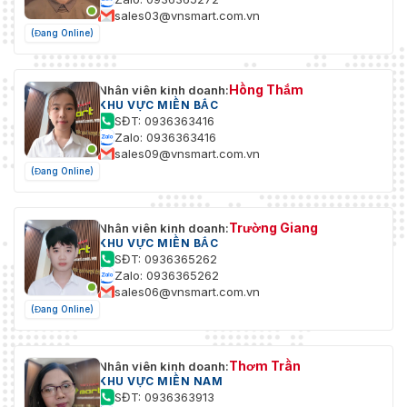
sales03@vnsmart.com.vn
(Đang Online)
Hồng Thắm
Nhân viên kinh doanh:
KHU VỰC MIỀN BẮC
SĐT: 0936363416
Zalo: 0936363416
sales09@vnsmart.com.vn
(Đang Online)
Trường Giang
Nhân viên kinh doanh:
KHU VỰC MIỀN BẮC
SĐT: 0936365262
Zalo: 0936365262
sales06@vnsmart.com.vn
(Đang Online)
Thơm Trần
Nhân viên kinh doanh:
KHU VỰC MIỀN NAM
SĐT: 0936363913