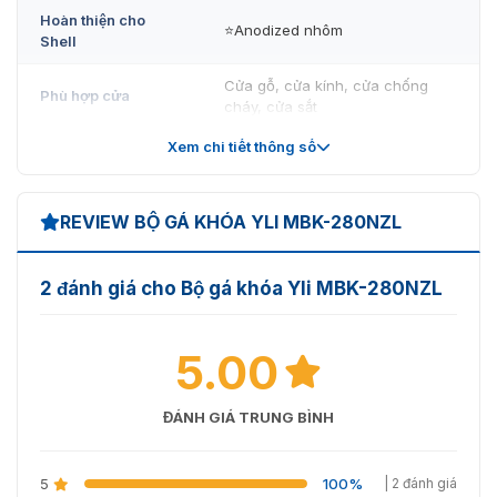
Hoàn thiện cho
⭐Anodized nhôm
Shell
Kích thước tổng quan các cạnh của bộ gá MBK-280NZL
Cửa gỗ, cửa kính, cửa chống
Phù hợp cửa
cháy, cửa sắt
VietnamSmart
hiện đang cung cấp
bộ gá khóa từ MBK-
280NZL
chính hãng. Sản phẩm được nhập khẩu trực
Xem chi tiết thông số
Trọng lượng
0,7 kg
tiếp từ hãng Yli không qua trung gian nên đảm bảo về
chất lượng cùng với mức giá ưu đãi nhất thị trường. Nếu
quý khách có nhu cầu sử dụng sản phẩm, vui lòng liên
REVIEW BỘ GÁ KHÓA YLI MBK-280NZL
hệ với chúng tôi qua
hotline: 093.6611.372
để được hỗ
trợ tư vấn miễn phí và nhận báo giá ngay hôm nay !!!
2 đánh giá cho Bộ gá khóa Yli MBK-280NZL
5.00
ĐÁNH GIÁ TRUNG BÌNH
5
100%
| 2 đánh giá