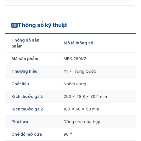
Kích thước L：250×48.8×30.4(mm) / Z：
180x50x50(mm) (MBK-280NZL)
Trọng lượng: 0.7KG
Thông số kỹ thuật
MBK-280NZL
Thông số sản
Mô tả thông số
phẩm
Mã sản phẩm
MBK 280NZL
Thương hiệu
Yli - Trung Quốc
Chất liệu
Nhôm cứng
Kích thước gá L
250 × 48.8 × 30.4 mm
Kích thước gá Z
180 x 50 x 50 mm
Phù hợp
Dùng cho cửa hẹp
Chế độ mở cửa
90 º