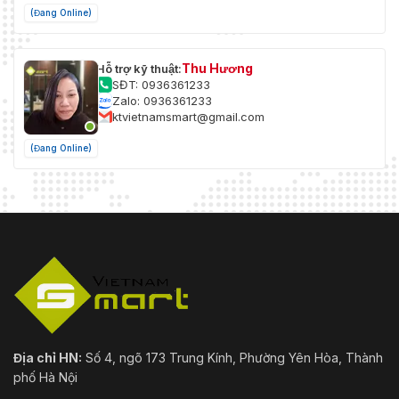
(Đang Online)
Thu Hương
Hỗ trợ kỹ thuật:
SĐT: 0936361233
Zalo: 0936361233
ktvietnamsmart@gmail.com
(Đang Online)
Địa chỉ HN:
Số 4, ngõ 173 Trung Kính, Phường Yên Hòa, Thành
phố Hà Nội