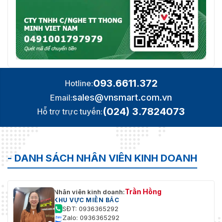
093.6611.372
Hotline:
sales@vnsmart.com.vn
Email:
(024) 3.7824073
Hỗ trợ trực tuyến:
- DANH SÁCH NHÂN VIÊN KINH DOANH
Trần Hồng
Nhân viên kinh doanh:
KHU VỰC MIỀN BẮC
SĐT: 0936365292
Zalo: 0936365292