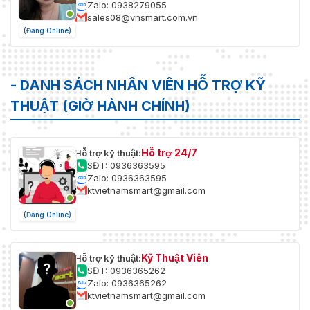
Zalo: 0938279055
sales08@vnsmart.com.vn
(Đang Online)
- DANH SÁCH NHÂN VIÊN HỖ TRỢ KỸ
THUẬT (GIỜ HÀNH CHÍNH)
Hỗ trợ 24/7
Hỗ trợ kỹ thuật:
SĐT: 0936363595
Zalo: 0936363595
ktvietnamsmart@gmail.com
(Đang Online)
Kỹ Thuật Viên
Hỗ trợ kỹ thuật:
SĐT: 0936365262
Zalo: 0936365262
ktvietnamsmart@gmail.com