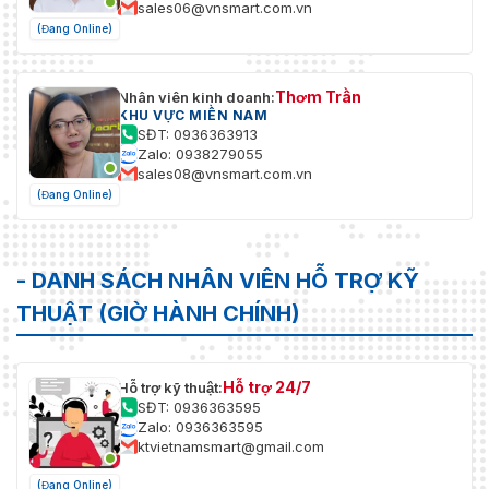
sales06@vnsmart.com.vn
(Đang Online)
Thơm Trần
Nhân viên kinh doanh:
KHU VỰC MIỀN NAM
SĐT: 0936363913
Zalo: 0938279055
sales08@vnsmart.com.vn
(Đang Online)
- DANH SÁCH NHÂN VIÊN HỖ TRỢ KỸ
THUẬT (GIỜ HÀNH CHÍNH)
Hỗ trợ 24/7
Hỗ trợ kỹ thuật:
SĐT: 0936363595
Zalo: 0936363595
ktvietnamsmart@gmail.com
(Đang Online)