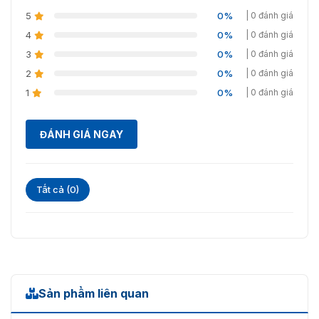
Kích thước thùng
450 mm × 320 mm × 300 mm
carton
5
(17,72'' × 12,60'' × 11,81'')
0%
| 0 đánh giá
4
0%
| 0 đánh giá
Trọng lượng thùng
22,0 kg (48,50 lb)
3
0%
| 0 đánh giá
Môi trường hạn chế
2
0%
| 0 đánh giá
1
0%
| 0 đánh giá
Nhiệt độ
0°C đến 50°C (32°F đến 122°F)
Độ ẩm
20%–60% (RH)
ĐÁNH GIÁ NGAY
Tất cả (0)
Sản phẩm liên quan