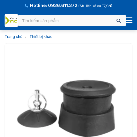
Hotline: 0936.611.372
(8h-18h kể cả T7,CN)
Trang chủ
›
Thiết bị khác