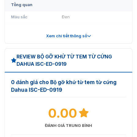
Tổng quan
Màu sắc
Đen
77,5 mm (3,05'') ± 0,5 mm
Chiều dài
(0,02'')
Xem chi tiết thông số
Chiều rộng
77,5mm (3,05'') ± 0,5mm (0,02'')
REVIEW BỘ GỠ KHỬ TỪ TEM TỪ CỨNG
63,5 mm (2,50'') ± 0,5 mm
độ dày
DAHUA ISC-ED-0919
(0,02'')
Bao bì bên trong
1 mỗi hộp
0 đánh giá cho Bộ gỡ khử từ tem từ cứng
Dahua ISC-ED-0919
Kích thước hộp bên
80 mm × 80 mm × 55 mm (3,15''
trong
× 3,15'' × 2,17'')
Trọng lượng hộp
0.00
0,42 kg (0,93 lb)
bên trong
ĐÁNH GIÁ TRUNG BÌNH
Bao bì
50 hộp mỗi thùng