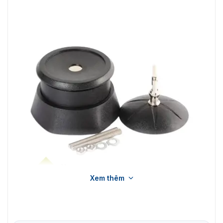
Xem thêm
Bộ gỡ khử từ tem từ cứng Dahua ISC-ED-0919