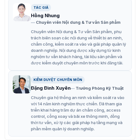
TÁC GIẢ
Đặc điểm chính của bộ gỡ khử từ tem
Hồng Nhung
Chuyên viên Nội dung & Tư vấn Sản phẩm
từ cứng Dahua ISC-ED-0919
Chuyên viên Nội dung & Tư vấn Sản phẩm, phụ
Bộ gỡ khử từ tem từ cứng Dahua ISC-ED-0919 được sử
trách biên soạn các nội dung về thiết bị an ninh,
dụng trong quầy thu ngân hoặc khu vực bảo vệ của cửa
chấm công, kiểm soát ra vào và giải pháp quản lý
hàng. ISC-ED-0919 là công cụ chuyên dụng được cung
doanh nghiệp. Nội dung được xây dựng từ kinh
cấp bởi nhà sản xuất thẻ bảo mật hoặc các nhà cung
nghiệm tư vấn khách hàng, tài liệu sản phẩm và
cấp thiết bị bảo mật.
được kiểm duyệt chuyên môn trước khi đăng tải.
Khi sử dụng bộ gỡ tem từ cứng ISC-ED-0919, nhân viên
bán hàng hoặc bảo vệ sẽ đặt công cụ lên đinh ghim tem
KIỂM DUYỆT CHUYÊN MÔN
từ cứng và áp lực để mở khóa. Sau đó, đinh ghim sẽ
Đặng Đình Xuyên
Trưởng Phòng Kỹ Thuật
được gỡ ra khỏi sản phẩm mà không gây hư hỏng hay
làm tổn thương.
Chuyên gia hệ thống an ninh và kiểm soát ra vào
với 14 năm kinh nghiệm thực chiến. Đã tham gia
Hơn thế nữa, bộ gỡ khử từ tem từ cứng Dahua ISC-ED-
triển khai hàng trăm dự án chấm công, access
0919 còn nổi bật với các ưu điểm đáng chú ý như:
control, cổng xoay và bãi xe thông minh, đồng
thời tư vấn, xử lý các giải pháp hạ tầng mạng và
Thích ứng với hầu hết các Thẻ EAS mở khóa từ tính.
phần mềm quản lý doanh nghiệp.
Chất liệu vỏ chắc chắn và bền bỉ bảo vệ vật liệu từ