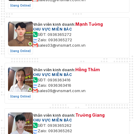
(Đang Online)
Mạnh Tường
Nhân viên kinh doanh:
KHU VỰC MIỀN BẮC
SĐT: 0936365272
Zalo: 0936365272
sales03@vnsmart.com.vn
(Đang Online)
Hồng Thắm
Nhân viên kinh doanh:
KHU VỰC MIỀN BẮC
SĐT: 0936363416
Zalo: 0936363416
sales09@vnsmart.com.vn
(Đang Online)
Trường Giang
Nhân viên kinh doanh:
KHU VỰC MIỀN BẮC
SĐT: 0936365262
Zalo: 0936365262