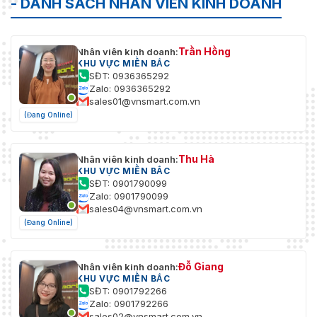
- DANH SÁCH NHÂN VIÊN KINH DOANH
Trần Hồng
Nhân viên kinh doanh:
KHU VỰC MIỀN BẮC
SĐT: 0936365292
Zalo: 0936365292
sales01@vnsmart.com.vn
(Đang Online)
Thu Hà
Nhân viên kinh doanh:
KHU VỰC MIỀN BẮC
SĐT: 0901790099
Zalo: 0901790099
sales04@vnsmart.com.vn
(Đang Online)
Đỗ Giang
Nhân viên kinh doanh:
KHU VỰC MIỀN BẮC
SĐT: 0901792266
Zalo: 0901792266
sales02@vnsmart.com.vn