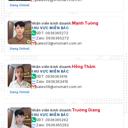
(Đang Online)
Mạnh Tường
Nhân viên kinh doanh:
KHU VỰC MIỀN BẮC
SĐT: 0936365272
Zalo: 0936365272
sales03@vnsmart.com.vn
(Đang Online)
Hồng Thắm
Nhân viên kinh doanh:
KHU VỰC MIỀN BẮC
SĐT: 0936363416
Zalo: 0936363416
sales09@vnsmart.com.vn
(Đang Online)
Trường Giang
Nhân viên kinh doanh:
KHU VỰC MIỀN BẮC
SĐT: 0936365262
Zalo: 0936365262