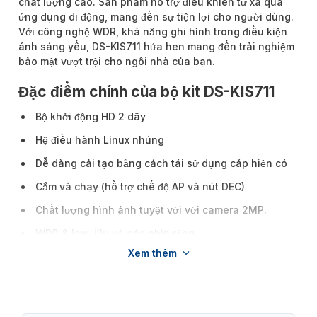
chất lượng cao. Sản phẩm hỗ trợ điều khiển từ xa qua
ứng dụng di động, mang đến sự tiện lợi cho người dùng.
Với công nghệ WDR, khả năng ghi hình trong điều kiện
ánh sáng yếu, DS-KIS711 hứa hẹn mang đến trải nghiệm
bảo mật vượt trội cho ngôi nhà của bạn.
Đặc điểm chính của bộ kit DS-KIS711
Bộ khởi động HD 2 dây
Hệ điều hành Linux nhúng
Dễ dàng cải tạo bằng cách tái sử dụng cáp hiện có
Cắm và chạy (hỗ trợ chế độ AP và nút DEC)
Chất lượng hình ảnh tuyệt vời với camera 2MP.
WDR & low-illu và góc nhìn rộng
Xem thêm
Tích hợp microphone đa hướng
Số lượng trạm trong nhà liên kết tối đa: 99
Số lượng trạm phụ tối đa: 16