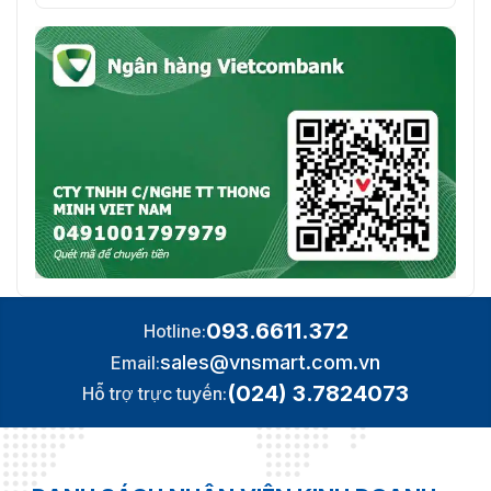
× D)
(3.92" × 3.88" × 1.37")
Cài đặt
Gắn trên bề mặt & gắn âm tường
Mức độ bảo vệ
IP65 IK08
Tiếng Anh, Tiếng Bulgaria, Tiếng
Hungary, Tiếng Hy Lạp, Tiếng
Đức, Tiếng Ý, Tiếng Séc, Tiếng
Slovakia, Tiếng Pháp, Tiếng Ba
Ngôn ngữ
Lan, Tiếng Hà Lan, Tiếng Tây
Ban Nha, Tiếng Romania, Tiếng
Estonia, Tiếng Croatia, Tiếng
Slovenia, Tiếng Serbia, Tiếng
Ukraine, Tiếng Bồ Đào Nha
093.6611.372
Hotline:
Giao diện/Phân
sales@vnsmart.com.vn
Email:
phối video âm
(024) 3.7824073
Hỗ trợ trực tuyến:
thanh
Giao diện nguồn
48VDC
8 ("IN" "OUT" cho nối tiếp, CH1-