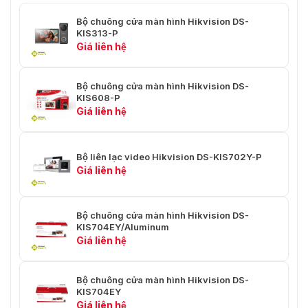
Thông số công
suất trạm cửa
Bộ chuông cửa màn hình Hikvision DS-
KIS313-P
Giá liên hệ
Số lượng trạm
Tối đa 99
trong liên kết
Bộ chuông cửa màn hình Hikvision DS-
Số lượng trạm phụ
16
KIS608-P
Giá liên hệ
Thông số mạng
trạm cửa
Bộ liên lạc video Hikvision DS-KIS702Y-P
Tự thích ứng 10/100 Mbps qua
Mạng không dây
Giá liên hệ
giao diện 2 dây
Wi-Fi
Chỉ chế độ AP để cấu hình
Bộ chuông cửa màn hình Hikvision DS-
Giao diện thiết bị
KIS704EY/Aluminum
trạm cửa
Giá liên hệ
2 (RS485 ra cho giao tiếp mô-
RS-485
đun phụ Hikvision, RS485 dự
Bộ chuông cửa màn hình Hikvision DS-
KIS704EY
phòng)
Giá liên hệ