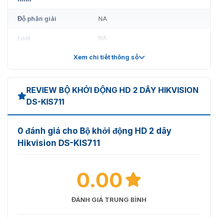
Độ phân giải
NA
Loại
NA
Xem chi tiết thông số
Phương thức hoạt
NA
động
Thông số video
REVIEW BỘ KHỞI ĐỘNG HD 2 DÂY HIKVISION
trạm cửa
DS-KIS711
Đèn bổ sung chiếu sáng thấp,
Đèn bổ sung
đèn hồng ngoại
0 đánh giá cho Bộ khởi động HD 2 dây
Hikvision DS-KIS711
Độ phân giải
2MP
Ống kính
1
0.00
Dải động rộng
Hỗ trợ
(WDR)
ĐÁNH GIÁ TRUNG BÌNH
Góc nhìn (FOV)
Ngang: 133°, Dọc: 82°