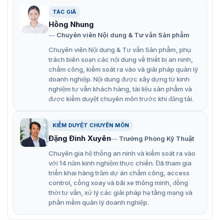
Điều khiển ứng dụng từ xa như trả lời cuộc gọi và mở
TÁC GIẢ
khóa cửa
Hồng Nhung
Đầu vào báo động 2 (hỗ trợ nút thoát hoặc đầu vào
Chuyên viên Nội dung & Tư vấn Sản phẩm
cảm biến cửa)
Chuyên viên Nội dung & Tư vấn Sản phẩm, phụ
trách biên soạn các nội dung về thiết bị an ninh,
Màn hình cảm ứng thân thiện với người dùng với
chấm công, kiểm soát ra vào và giải pháp quản lý
nhiều tính năng và trải nghiệm người dùng tốt hơn
doanh nghiệp. Nội dung được xây dựng từ kinh
nghiệm tư vấn khách hàng, tài liệu sản phẩm và
được kiểm duyệt chuyên môn trước khi đăng tải.
KIỂM DUYỆT CHUYÊN MÔN
Đặng Đình Xuyên
Trưởng Phòng Kỹ Thuật
Chuyên gia hệ thống an ninh và kiểm soát ra vào
với 14 năm kinh nghiệm thực chiến. Đã tham gia
triển khai hàng trăm dự án chấm công, access
control, cổng xoay và bãi xe thông minh, đồng
thời tư vấn, xử lý các giải pháp hạ tầng mạng và
phần mềm quản lý doanh nghiệp.