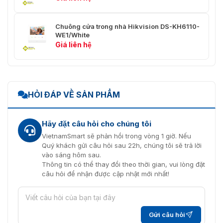
2 (1 rơ le, tối đa 30 VDC, 2 A; 1
Điều khiển khóa
xung DC, 20V 4A xung, dòng giữ
Chuông cửa trong nhà Hikvision DS-KH6110-
300 mA, 30 ohm tối đa)
WE1/White
Giá liên hệ
Nút thoát
1
Đầu vào cảm biến
1
cửa
HỎI ĐÁP VỀ SẢN PHẨM
2 (hỗ trợ nút thoát hoặc đầu vào
Đầu vào báo động
cảm biến cửa)
Hãy đặt câu hỏi cho chúng tôi
Đầu vào nguồn
Đầu vào 12VDC
cung cấp
VietnamSmart sẽ phản hồi trong vòng 1 giờ. Nếu
Quý khách gửi câu hỏi sau 22h, chúng tôi sẽ trả lời
vào sáng hôm sau.
TAMPER
1
Thông tin có thể thay đổi theo thời gian, vui lòng đặt
câu hỏi để nhận được cập nhật mới nhất!
Cổng gỡ lỗi
1
Hai dây
1
Gửi câu hỏi
Công tắc DIP
6 công tắc DIP thập phân