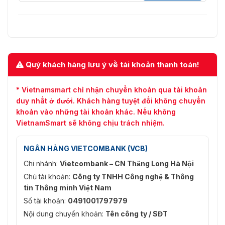
Thông số chung
trạm cửa
Nút bấm
0-2 (Điều chỉnh linh hoạt)
4 đèn LED (Mở cửa, Gọi, Liên lạc,
Quý khách hàng lưu ý về tài khoản thanh toán!
Đèn báo
Đang sử dụng)
* Vietnamsmart chỉ nhận chuyển khoản qua tài khoản
48V, Powered by distributor DS-
Nguồn cung cấp
duy nhất ở dưới. Khách hàng tuyệt đối không chuyển
KAD7060EY hoặc 12VDC
khoản vào những tài khoản khác. Nếu không
Công suất tiêu thụ
≤ 6 W
VietnamSmart sẽ không chịu trách nhiệm.
-40° C đến 60° C (-22° F đến
Nhiệt độ làm việc
NGÂN HÀNG VIETCOMBANK (VCB)
140° F)
Chi nhánh:
Vietcombank – CN Thăng Long Hà Nội
Độ ẩm làm việc
10% đến 90%
Chủ tài khoản:
Công ty TNHH Công nghệ & Thông
tin Thông minh Việt Nam
Môi trường ứng
Ngoài trời
dụng
Số tài khoản:
0491001797979
Nội dung chuyển khoản:
Tên công ty / SĐT
Kích thước (W × H
99.5 mm × 98.5 mm × 35 mm