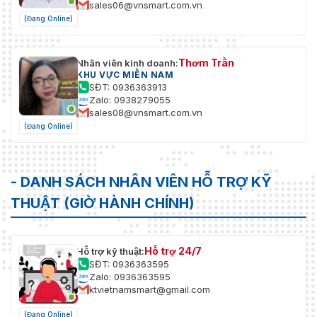
sales06@vnsmart.com.vn
(Đang Online)
Thơm Trần
Nhân viên kinh doanh:
KHU VỰC MIỀN NAM
SĐT: 0936363913
Zalo: 0938279055
sales08@vnsmart.com.vn
(Đang Online)
- DANH SÁCH NHÂN VIÊN HỖ TRỢ KỸ
THUẬT (GIỜ HÀNH CHÍNH)
Hỗ trợ 24/7
Hỗ trợ kỹ thuật:
SĐT: 0936363595
Zalo: 0936363595
ktvietnamsmart@gmail.com
(Đang Online)