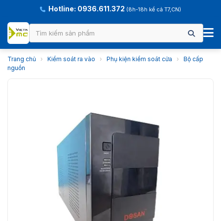
Hotline: 0936.611.372
(8h-18h kể cả T7,CN)
Trang chủ
›
Kiểm soát ra vào
›
Phụ kiện kiểm soát cửa
›
Bộ cấp
nguồn