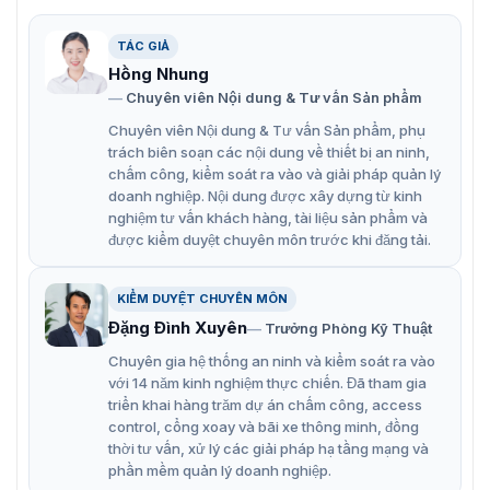
VietnamSmart. Chúng tôi cung cấp nhiều kiểu dáng mẫu
mã để khách hàng lựa chọn. Các sản phẩm đều đến từ
TÁC GIẢ
những thương hiệu lớn nổi tiếng về công nghệ như
Hồng Nhung
ZKTeco, Hikvision, IDteck…
Chuyên viên Nội dung & Tư vấn Sản phẩm
Địa chỉ cung cấp bộ lưu điện Dosan
Chuyên viên Nội dung & Tư vấn Sản phẩm, phụ
trách biên soạn các nội dung về thiết bị an ninh,
chính hãng
chấm công, kiểm soát ra vào và giải pháp quản lý
doanh nghiệp. Nội dung được xây dựng từ kinh
Mua bộ lưu điện Dosan Smart PC-2000 chính hãng, chất
nghiệm tư vấn khách hàng, tài liệu sản phẩm và
lượng tại Vietnamsmart. Chúng tôi là đơn vị có hơn 10
được kiểm duyệt chuyên môn trước khi đăng tải.
năm làm việc về các thiết bị an ninh công nghệ. Là đơn
vị thi công tại nhiều dự án lớn nhỏ trên cả nước nhận
được nhiều sự tin tưởng của khách hàng. Thế nên, mỗi
KIỂM DUYỆT CHUYÊN MÔN
sản phẩm chúng tôi cung cấp đều được đảm bảo về cả
Đặng Đình Xuyên
Trưởng Phòng Kỹ Thuật
chất lượng với mức giá tốt nhất.
Chuyên gia hệ thống an ninh và kiểm soát ra vào
Mọi thắc mắc về thiết bị lưu điện liên hệ ngay với
với 14 năm kinh nghiệm thực chiến. Đã tham gia
VietnamSmart. Nhận thêm nhiều tư vấn miễn phí, báo
triển khai hàng trăm dự án chấm công, access
giá nhanh nhất.
control, cổng xoay và bãi xe thông minh, đồng
thời tư vấn, xử lý các giải pháp hạ tầng mạng và
phần mềm quản lý doanh nghiệp.