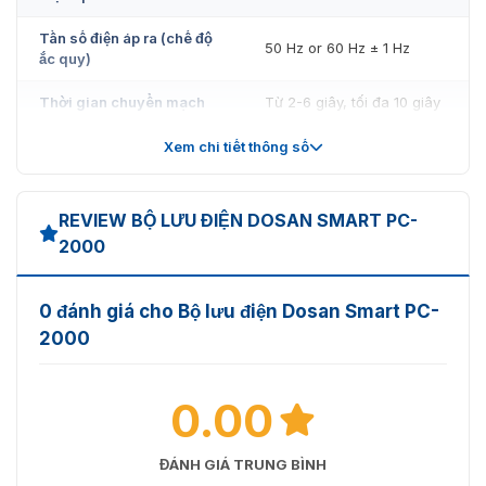
Tần số điện áp ra (chế độ
50 Hz or 60 Hz ± 1 Hz
ắc quy)
Thời gian chuyển mạch
Từ 2-6 giây, tối đa 10 giây
Dạng sóng(chế độ ắc
Xem chi tiết thông số
Sóng sine mô phỏng
quy)
12V-7.5AH x 2 bình
REVIEW BỘ LƯU ĐIỆN DOSAN SMART PC-
Loại ắc quy và số bình
2000
12V-7.5AH x 4 bình
4-6 giờ với 90% khi xả đầy
Thời gian nạp ắc quy
0 đánh giá cho Bộ lưu điện Dosan Smart PC-
tải
2000
Quá tải, xả và bảo vệ quá
Bảo vệ
tải
0.00
Chế độ cảnh báo
Có
ĐÁNH GIÁ TRUNG BÌNH
Kích thước
340*110*265mm