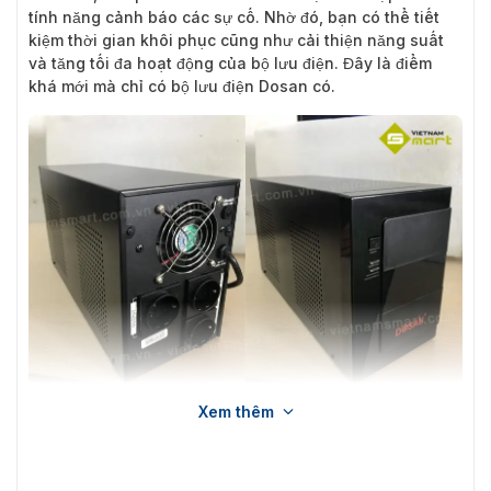
tính năng cảnh báo các sự cố. Nhờ đó, bạn có thể tiết
kiệm thời gian khôi phục cũng như cải thiện năng suất
và tăng tối đa hoạt động của bộ lưu điện. Đây là điểm
khá mới mà chỉ có bộ lưu điện Dosan có.
Xem thêm
Ảnh thực tế mặt trước và mặt sau bộ lưu điện Dosan Smart PC-
2000
Tham khảo thêm nhiều bộ cấp nguồn chính hãng tại