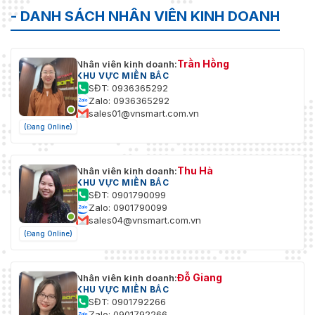
- DANH SÁCH NHÂN VIÊN KINH DOANH
Trần Hồng
Nhân viên kinh doanh:
KHU VỰC MIỀN BẮC
SĐT: 0936365292
Zalo: 0936365292
sales01@vnsmart.com.vn
(Đang Online)
Thu Hà
Nhân viên kinh doanh:
KHU VỰC MIỀN BẮC
SĐT: 0901790099
Zalo: 0901790099
sales04@vnsmart.com.vn
(Đang Online)
Đỗ Giang
Nhân viên kinh doanh:
KHU VỰC MIỀN BẮC
SĐT: 0901792266
Zalo: 0901792266