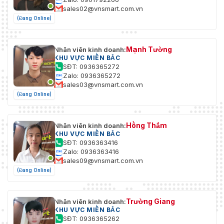
sales02@vnsmart.com.vn
(Đang Online)
Mạnh Tường
Nhân viên kinh doanh:
KHU VỰC MIỀN BẮC
SĐT: 0936365272
Zalo: 0936365272
sales03@vnsmart.com.vn
(Đang Online)
Hồng Thắm
Nhân viên kinh doanh:
KHU VỰC MIỀN BẮC
SĐT: 0936363416
Zalo: 0936363416
sales09@vnsmart.com.vn
(Đang Online)
Trường Giang
Nhân viên kinh doanh:
KHU VỰC MIỀN BẮC
SĐT: 0936365262