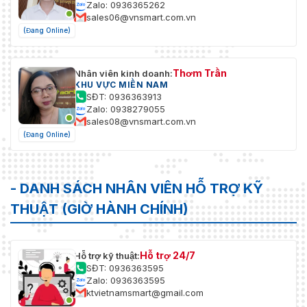
Zalo: 0936365262
sales06@vnsmart.com.vn
(Đang Online)
Thơm Trần
Nhân viên kinh doanh:
KHU VỰC MIỀN NAM
SĐT: 0936363913
Zalo: 0938279055
sales08@vnsmart.com.vn
(Đang Online)
- DANH SÁCH NHÂN VIÊN HỖ TRỢ KỸ
THUẬT (GIỜ HÀNH CHÍNH)
Hỗ trợ 24/7
Hỗ trợ kỹ thuật:
SĐT: 0936363595
Zalo: 0936363595
ktvietnamsmart@gmail.com