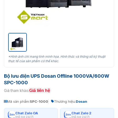
*Hình ảnh chỉ mang tính minh họa. Hình thức và thông số kỹ thuật
thực tế của sản phẩm có thể khác.
Bộ lưu điện UPS Dosan Offline 1000VA/600W
SPC-1000
Giá liên hệ
Giá tham khảo:
Mã sản phẩm:
SPC-1000
Thương hiệu:
Dosan
Chat Zalo OA
Chat Zalo 2
(Hỗ trợ 24/7)
(Hỗ trợ 24/7)