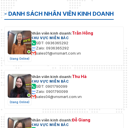
- DANH SÁCH NHÂN VIÊN KINH DOANH
Trần Hồng
Nhân viên kinh doanh:
KHU VỰC MIỀN BẮC
SĐT: 0936365292
Zalo: 0936365292
sales01@vnsmart.com.vn
(Đang Online)
Thu Hà
Nhân viên kinh doanh:
KHU VỰC MIỀN BẮC
SĐT: 0901790099
Zalo: 0901790099
sales04@vnsmart.com.vn
(Đang Online)
Đỗ Giang
Nhân viên kinh doanh:
KHU VỰC MIỀN BẮC