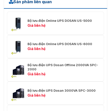
Sản phẩm liên quan
Kích thước D x W x
370 × 138 × 165 mm
H (mm)
Khối lượng tịnh
Bộ lưu điện Online UPS DOSAN US-5000
9
(kg)
Giá liên hệ
Môi trường
Bộ lưu điện Online UPS DOSAN US-6000
0-90 % RH @ 0-40°C (không
Độ ẩm
Giá liên hệ
ngưng tụ)
Độ ồn
< 40dB
Bộ lưu điện UPS Dosan Offline 2000VA SPC-
2000
Giá liên hệ
Bộ lưu điện UPS Dosan 3000VA SPC-3000
Giá liên hệ