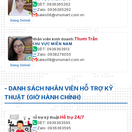
SĐT: 0936365262
Zalo: 0936365262
sales06@vnsmart.com.vn
(Đang Online)
Thơm Trần
Nhân viên kinh doanh:
KHU VỰC MIỀN NAM
SĐT: 0936363913
Zalo: 0938279055
sales08@vnsmart.com.vn
(Đang Online)
- DANH SÁCH NHÂN VIÊN HỖ TRỢ KỸ
THUẬT (GIỜ HÀNH CHÍNH)
Hỗ trợ 24/7
Hỗ trợ kỹ thuật:
SĐT: 0936363595
Zalo: 0936363595