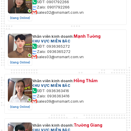
SĐT: 0901792266
Zalo: 0901792266
sales02@vnsmart.com.vn
(Đang Online)
Mạnh Tường
Nhân viên kinh doanh:
KHU VỰC MIỀN BẮC
SĐT: 0936365272
Zalo: 0936365272
sales03@vnsmart.com.vn
(Đang Online)
Hồng Thắm
Nhân viên kinh doanh:
KHU VỰC MIỀN BẮC
SĐT: 0936363416
Zalo: 0936363416
sales09@vnsmart.com.vn
(Đang Online)
Trường Giang
Nhân viên kinh doanh:
KHU VỰC MIỀN BẮC