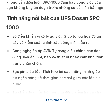
không cần điện lưới, SPC-1000 đảm bảo công việc của
bạn không bị gián đoạn trước những sự cố điện bất ngờ.
Tính năng nổi bật của UPS Dosan SPC-
1000
Bộ điều khiển vi xử lý ưu việt: Giúp tối ưu hóa độ tin
cậy và kiểm soát chính xác dòng điện đầu ra.
Công nghệ ổn áp AVR: Tự động điều chỉnh các dao
động điện áp lưới, bảo vệ thiết bị nhạy cảm khỏi tình
trạng chập chờn.
Sạc pin siêu tốc: Tích hợp bộ sạc thông minh giúp
rút ngắn đáng kể thời gian chờ đợi giữa các lần sử
dụng.
Tự chẩn đoán lỗi: Hệ thống tự động kiểm tra và chẩn
đoán tình trạng hoạt động khi khởi động, giúp phát
Xem thêm
hiện sớm các vấn đề về pin hoặc linh kiện.