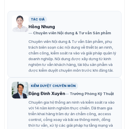
Thiết kế linh hoạt: Tùy chọn màn hình hiển thị LCD
hoặc LED hiện đại, dễ dàng quan sát các thông số
vận hành.
TÁC GIẢ
Khả năng tương thích cao: Hỗ trợ kết nối với máy
Hồng Nhung
phát điện và cung cấp các cổng giao tiếp USB/RS232
Chuyên viên Nội dung & Tư vấn Sản phẩm
để quản lý tập trung qua phần mềm.
Chuyên viên Nội dung & Tư vấn Sản phẩm, phụ
trách biên soạn các nội dung về thiết bị an ninh,
Cơ chế cảnh báo thông minh
chấm công, kiểm soát ra vào và giải pháp quản lý
doanh nghiệp. Nội dung được xây dựng từ kinh
UPS Dosan SPC-1000 sử dụng hệ thống báo động nhân
nghiệm tư vấn khách hàng, tài liệu sản phẩm và
bản để người dùng xử lý tình huống kịp thời:
được kiểm duyệt chuyên môn trước khi đăng tải.
Trạng thái Ắc quy: Âm thanh báo sau mỗi 10 giây khi
KIỂM DUYỆT CHUYÊN MÔN
đang dùng điện dự phòng.
Đặng Đình Xuyên
Trưởng Phòng Kỹ Thuật
Cảnh báo Pin yếu: Tiếng bíp dồn dập mỗi giây khi
Chuyên gia hệ thống an ninh và kiểm soát ra vào
dung lượng sắp cạn.
với 14 năm kinh nghiệm thực chiến. Đã tham gia
Cảnh báo Quá tải: Báo động nhanh mỗi 0.5 giây nếu
triển khai hàng trăm dự án chấm công, access
control, cổng xoay và bãi xe thông minh, đồng
tổng công suất thiết bị vượt mức cho phép.
thời tư vấn, xử lý các giải pháp hạ tầng mạng và