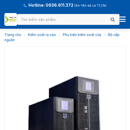
Hotline: 0936.611.372
(8h-18h kể cả T7,CN)
Trang chủ
›
Kiểm soát ra vào
›
Phụ kiện kiểm soát cửa
›
Bộ cấp
nguồn