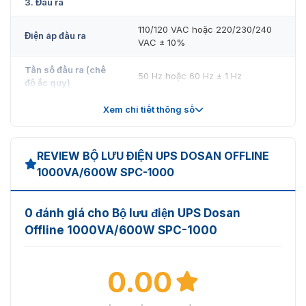
3. Đầu ra
Liên hệ Vietnamsmart ngay hôm nay để sở hữu giải
pháp bảo vệ nguồn điện tối ưu cho thiết bị của bạn!
110/120 VAC hoặc 220/230/240
Điện áp đầu ra
VAC ± 10%
Tần số đầu ra (chế
50 Hz hoặc 60 Hz ± 1 Hz
độ ắc quy)
Xem chi tiết thông số
Thời gian chuyển
Từ 2-6 giây
mạch
Dạng sóng
Sóng sine mô phỏng
REVIEW BỘ LƯU ĐIỆN UPS DOSAN OFFLINE
1000VA/600W SPC-1000
4. Ắc quy
Loại ắc quy & số
12V7Ah2
0 đánh giá cho Bộ lưu điện UPS Dosan
bình
Offline 1000VA/600W SPC-1000
4 giờ – 6 giờ với 90% khi xả đầy
Nạp ắc quy
tải
0.00
5. Bảo vệ