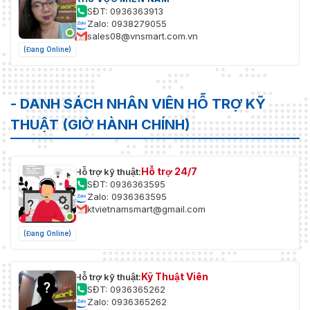
SĐT: 0936363913
Zalo: 0938279055
sales08@vnsmart.com.vn
(Đang Online)
- DANH SÁCH NHÂN VIÊN HỖ TRỢ KỸ
THUẬT (GIỜ HÀNH CHÍNH)
Hỗ trợ 24/7
Hỗ trợ kỹ thuật:
SĐT: 0936363595
Zalo: 0936363595
ktvietnamsmart@gmail.com
(Đang Online)
Kỹ Thuật Viên
Hỗ trợ kỹ thuật:
SĐT: 0936365262
Zalo: 0936365262