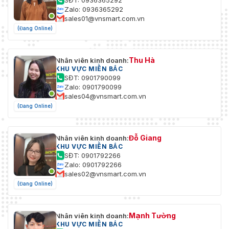
SĐT: 0936365292
Zalo: 0936365292
sales01@vnsmart.com.vn
(Đang Online)
Thu Hà
Nhân viên kinh doanh:
KHU VỰC MIỀN BẮC
SĐT: 0901790099
Zalo: 0901790099
sales04@vnsmart.com.vn
(Đang Online)
Đỗ Giang
Nhân viên kinh doanh:
KHU VỰC MIỀN BẮC
SĐT: 0901792266
Zalo: 0901792266
sales02@vnsmart.com.vn
(Đang Online)
Mạnh Tường
Nhân viên kinh doanh:
KHU VỰC MIỀN BẮC