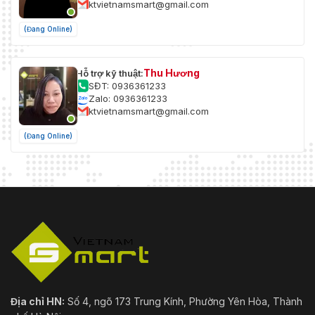
ktvietnamsmart@gmail.com
(Đang Online)
Thu Hương
Hỗ trợ kỹ thuật:
SĐT: 0936361233
Zalo: 0936361233
ktvietnamsmart@gmail.com
(Đang Online)
Địa chỉ HN:
Số 4, ngõ 173 Trung Kính, Phường Yên Hòa, Thành