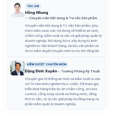
Đặc điểm chính bộ mở cổng Bisen BS-
TÁC GIẢ
Hồng Nhung
PK19
Chuyên viên Nội dung & Tư vấn Sản phẩm
Bisen BS-PK19 là một thiết bị kiểm soát ra vào hiện đại,
Chuyên viên Nội dung & Tư vấn Sản phẩm, phụ
được đánh giá cao về tính năng và độ bền. Sản phẩm
trách biên soạn các nội dung về thiết bị an ninh,
được ứng dụng rộng rãi với những tính năng vượt trội:
chấm công, kiểm soát ra vào và giải pháp quản lý
doanh nghiệp. Nội dung được xây dựng từ kinh
Sử dụng chìa khóa để mở khóa bộ ly hợp, sau đó vận
nghiệm tư vấn khách hàng, tài liệu sản phẩm và
hành cổng bằng tay.
được kiểm duyệt chuyên môn trước khi đăng tải.
Chức năng khởi động mềm giúp khởi động ổn định và
êm ái.
KIỂM DUYỆT CHUYÊN MÔN
Đặng Đình Xuyên
Trưởng Phòng Kỹ Thuật
Có chức năng đảo ngược và chức năng dừng khi gặp
chướng ngại vật.
Chuyên gia hệ thống an ninh và kiểm soát ra vào
với 14 năm kinh nghiệm thực chiến. Đã tham gia
Tự động đóng cửa sau một thời gian nhất định.
triển khai hàng trăm dự án chấm công, access
control, cổng xoay và bãi xe thông minh, đồng
Chịu được tải trọng tối đa của cổng lên đến 300m.
thời tư vấn, xử lý các giải pháp hạ tầng mạng và
Tốc độ quay đầu ra 3 vòng/phút.
phần mềm quản lý doanh nghiệp.
Chiều dài tối đa của cổng 3m