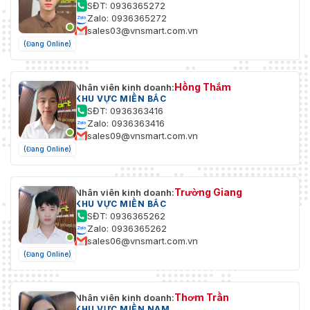
SĐT: 0936365272
Zalo: 0936365272
sales03@vnsmart.com.vn
(Đang Online)
Hồng Thắm
Nhân viên kinh doanh:
KHU VỰC MIỀN BẮC
SĐT: 0936363416
Zalo: 0936363416
sales09@vnsmart.com.vn
(Đang Online)
Trường Giang
Nhân viên kinh doanh:
KHU VỰC MIỀN BẮC
SĐT: 0936365262
Zalo: 0936365262
sales06@vnsmart.com.vn
(Đang Online)
Thơm Trần
Nhân viên kinh doanh:
KHU VỰC MIỀN NAM