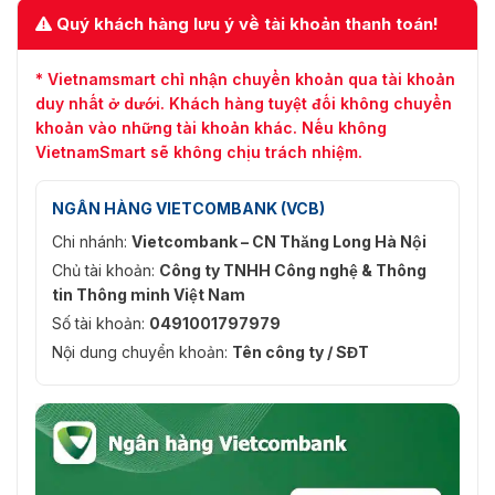
Quý khách hàng lưu ý về tài khoản thanh toán!
* Vietnamsmart chỉ nhận chuyển khoản qua tài khoản
duy nhất ở dưới. Khách hàng tuyệt đối không chuyển
khoản vào những tài khoản khác. Nếu không
VietnamSmart sẽ không chịu trách nhiệm.
NGÂN HÀNG VIETCOMBANK (VCB)
Chi nhánh:
Vietcombank – CN Thăng Long Hà Nội
Chủ tài khoản:
Công ty TNHH Công nghệ & Thông
tin Thông minh Việt Nam
Số tài khoản:
0491001797979
Nội dung chuyển khoản:
Tên công ty / SĐT