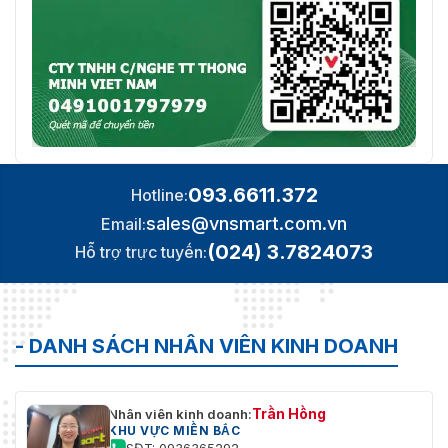
093.6611.372
Hotline:
sales@vnsmart.com.vn
Email:
(024) 3.7824073
Hỗ trợ trực tuyến:
- DANH SÁCH NHÂN VIÊN KINH DOANH
Trần Hồng
Nhân viên kinh doanh:
KHU VỰC MIỀN BẮC