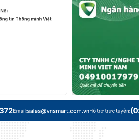
 Nội
ng tin Thông minh Việt
.372
(0
sales@vnsmart.com.vn
Email:
Hỗ trợ trực tuyến: