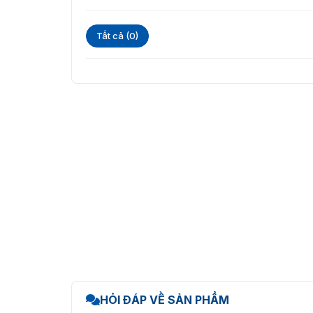
Tất cả (0)
Ảnh thực tế module m
Công ty chúng tôi là đơn vị ký kết phân phối 
vậy, mua hàng tại công ty sẽ đảm bảo chất lượ
hotline:
093.6611.372
để được hỗ trợ, tư vấn v
HỎI ĐÁP VỀ SẢN PHẨM