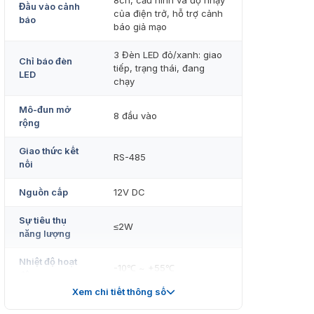
8ch, cấu hình và độ nhạy
Đầu vào cảnh
của điện trở, hỗ trợ cảnh
báo
báo giả mạo
3 Đèn LED đỏ/xanh: giao
Chỉ báo đèn
tiếp, trạng thái, đang
LED
chạy
Mô-đun mở
8 đầu vào
rộng
Giao thức kết
RS-485
nối
Nguồn cấp
12V DC
Sự tiêu thụ
≤2W
năng lượng
Nhiệt độ hoạt
-10℃ ~ +55℃
động
Xem chi tiết thông số
Độ ẩm hoạt
10%～90%