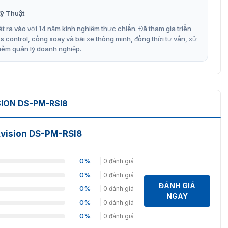
ỹ Thuật
t ra vào với 14 năm kinh nghiệm thực chiến. Đã tham gia triển
ệ thống báo động có dây.
control, cổng xoay và bãi xe thông minh, đồng thời tư vấn, xử
mềm quản lý doanh nghiệp.
ếp, trạng thái, đang chạy.
e mở rộng DS-PM-RSI8
ION DS-PM-RSI8
của Hikvision đang được
VietnamSmart
cung cấp chính
i nhập trực tiếp từ hãng, không qua trung gian nên hoàn
kvision DS-PM-RSI8
0%
| 0 đánh giá
0%
| 0 đánh giá
ĐÁNH GIÁ
0%
| 0 đánh giá
NGAY
0%
| 0 đánh giá
0%
| 0 đánh giá