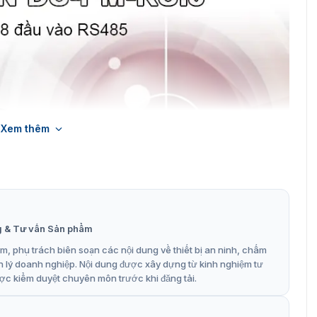
Xem thêm
g & Tư vấn Sản phẩm
, phụ trách biên soạn các nội dung về thiết bị an ninh, chấm
 rộng đầu vào Hikvision DS-PM-RSI8
n lý doanh nghiệp. Nội dung được xây dựng từ kinh nghiệm tư
ợc kiểm duyệt chuyên môn trước khi đăng tải.
ở rộng đầu vào DS-PM-RSI8
 điều khiển lai DS-19Axx-BN/DS-19Axx-BNG/PHA).