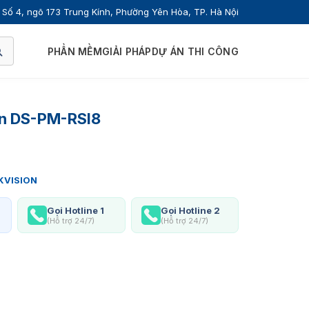
Số 4, ngõ 173 Trung Kính, Phường Yên Hòa, TP. Hà Nội
PHẦN MỀM
GIẢI PHÁP
DỰ ÁN THI CÔNG
on DS-PM-RSI8
KVISION
Gọi Hotline 1
Gọi Hotline 2
(Hỗ trợ 24/7)
(Hỗ trợ 24/7)