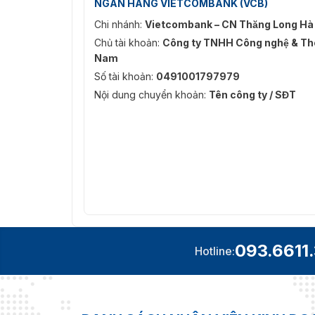
NGÂN HÀNG VIETCOMBANK (VCB)
Chi nhánh:
Vietcombank – CN Thăng Long Hà
Chủ tài khoản:
Công ty TNHH Công nghệ & Thô
Nam
Số tài khoản:
0491001797979
Nội dung chuyển khoản:
Tên công ty / SĐT
093.6611
Hotline: