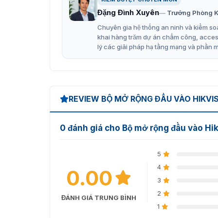
Giao thức kết nối qua cổng RS-485.
Đặng Đình Xuyên
Trưởng Phòng K
Chuyên gia hệ thống an ninh và kiểm soá
Có thể kết nối với AX Hybrid để mở rộng h
khai hàng trăm dự án chấm công, access 
Nguồn cung cấp: 12V DC.
lý các giải pháp hạ tầng mạng và phần 
Đèn LED đỏ/xanh hiển thị cảnh báo: giao ti
Địa chỉ uy tín cung cấp modul
REVIEW BỘ MỞ RỘNG ĐẦU VÀO HIKVIS
Hiện sản phẩm
module mở rộng DS-PM-RSI8
hãng trên thị trường. Sản phẩm được chúng tô
toàn yên tâm về chất lượng.
0 đánh giá cho Bộ mở rộng đầu vào Hi
5
4
0.00
3
2
ĐÁNH GIÁ TRUNG BÌNH
1