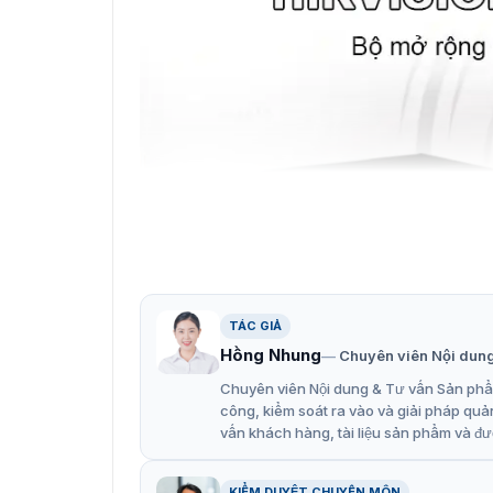
TÁC GIẢ
Hồng Nhung
Chuyên viên Nội dun
Chuyên viên Nội dung & Tư vấn Sản phẩm
Giới thiệu về bộ mở
công, kiểm soát ra vào và giải pháp quả
vấn khách hàng, tài liệu sản phẩm và đư
Đặc điểm nổi bật của module m
Có module 8 đầu vào (Dành cho dòng bảng
KIỂM DUYỆT CHUYÊN MÔN