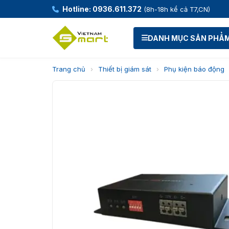
Hotline: 0936.611.372
(8h-18h kể cả T7,CN)
DANH MỤC SẢN PHẨ
Trang chủ
›
Thiết bị giám sát
›
Phụ kiện báo động