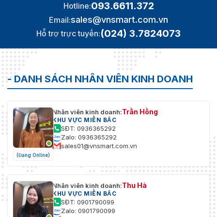
093.6611.372
Hotline:
sales@vnsmart.com.vn
Email:
(024) 3.7824073
Hỗ trợ trực tuyến:
- DANH SÁCH NHÂN VIÊN KINH DOANH
Trần Hồng
Nhân viên kinh doanh:
KHU VỰC MIỀN BẮC
SĐT: 0936365292
Zalo: 0936365292
sales01@vnsmart.com.vn
(Đang Online)
Thu Hà
Nhân viên kinh doanh:
KHU VỰC MIỀN BẮC
SĐT: 0901790099
Zalo: 0901790099