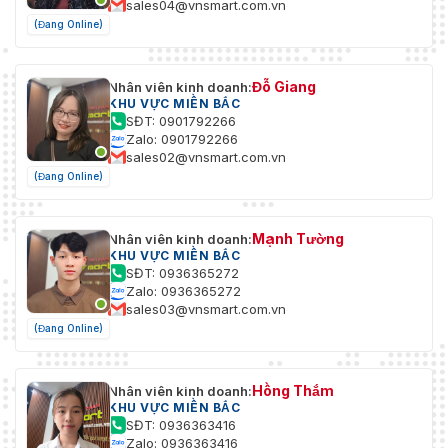
sales04@vnsmart.com.vn
(Đang Online)
Đỗ Giang
Nhân viên kinh doanh:
KHU VỰC MIỀN BẮC
SĐT: 0901792266
Zalo: 0901792266
sales02@vnsmart.com.vn
(Đang Online)
Mạnh Tường
Nhân viên kinh doanh:
KHU VỰC MIỀN BẮC
SĐT: 0936365272
Zalo: 0936365272
sales03@vnsmart.com.vn
(Đang Online)
Hồng Thắm
Nhân viên kinh doanh:
KHU VỰC MIỀN BẮC
SĐT: 0936363416
Zalo: 0936363416