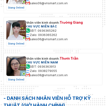
sales09@vnsmart.com.vn
(Đang Online)
Trường Giang
Nhân viên kinh doanh:
KHU VỰC MIỀN BẮC
SĐT: 0936365262
Zalo: 0936365262
sales06@vnsmart.com.vn
(Đang Online)
Thơm Trần
Nhân viên kinh doanh:
KHU VỰC MIỀN NAM
SĐT: 0936363913
Zalo: 0938279055
sales08@vnsmart.com.vn
(Đang Online)
- DANH SÁCH NHÂN VIÊN HỖ TRỢ KỸ
THUẬT (GIỜ HÀNH CHÍNH)