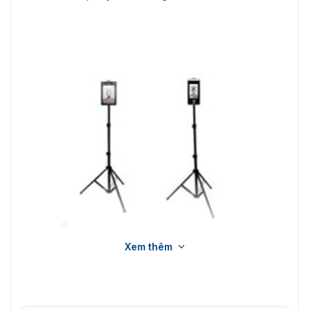
Xem thêm
Bộ rack màu đen ZK-BK178