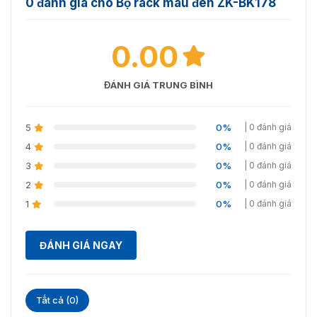
0 đánh giá cho Bộ rack màu đen ZK-BK178
0.00
Giải pháp ứng phó với mùa dịch viên đường hô hấp
ĐÁNH GIÁ TRUNG BÌNH
Hệ thống này được ứng dụng của phổ biến tại các địa
điểm như:
5
0%
| 0 đánh giá
4
0%
| 0 đánh giá
3
0%
| 0 đánh giá
2
0%
| 0 đánh giá
1
0%
| 0 đánh giá
ĐÁNH GIÁ NGAY
Tất cả (0)