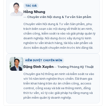
TÁC GIẢ
Hệ thống an ninh phòng chống dịch
Hồng Nhung
Chuyên viên Nội dung & Tư vấn Sản phẩm
bệnh Covid 19
Chuyên viên Nội dung & Tư vấn Sản phẩm, phụ
Trước tình hình dịch bệnh Covid 19 diễn biến phức tạp.
trách biên soạn các nội dung về thiết bị an ninh,
Lây lan dễ dàng qua đường hô hấp và xuất hiện các
chấm công, kiểm soát ra vào và giải pháp quản lý
triệu chứng như ho, sốt… Ảnh hưởng rất lớn đến cuộc
doanh nghiệp. Nội dung được xây dựng từ kinh
sống sinh hoạt và nền kinh tế của nhiều quốc gia.
nghiệm tư vấn khách hàng, tài liệu sản phẩm và
Chính vì vậy, công ty Vietnamsmart đã đưa ra một giải
được kiểm duyệt chuyên môn trước khi đăng tải.
pháp hiệu quả giúp các khu vực giám sát và phòng
chống dịch bệnh hiệu quả. Đó chính là
hệ thống camera
KIỂM DUYỆT CHUYÊN MÔN
đo thân nhiệt
.
Đặng Đình Xuyên
Trưởng Phòng Kỹ Thuật
Chuyên gia hệ thống an ninh và kiểm soát ra vào
với 14 năm kinh nghiệm thực chiến. Đã tham gia
triển khai hàng trăm dự án chấm công, access
control, cổng xoay và bãi xe thông minh, đồng
thời tư vấn, xử lý các giải pháp hạ tầng mạng và
phần mềm quản lý doanh nghiệp.