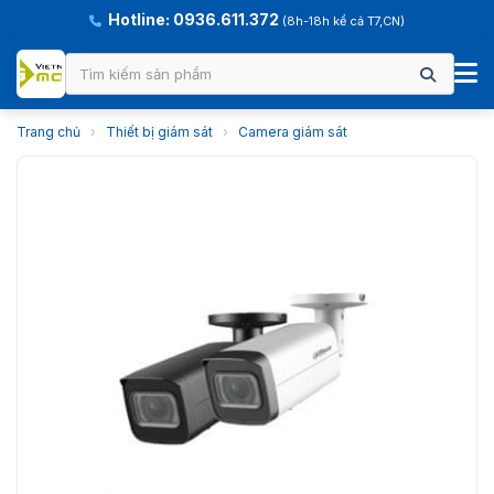
Hotline: 0936.611.372
(8h-18h kể cả T7,CN)
Trang chủ
›
Thiết bị giám sát
›
Camera giám sát