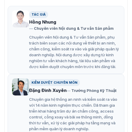
khác nhau.
Chế độ xoay, WDR, 3D NR, HLC, BLC, hình mờ kỹ thuật
TÁC GIẢ
số, áp dụng cho nhiều cảnh giám sát khác nhau.
Hồng Nhung
Chuyên viên Nội dung & Tư vấn Sản phẩm
Giám sát thông minh: Xâm nhập, cảnh báo (hai chức
năng hỗ trợ phân loại và phát hiện chính xác xe và
Chuyên viên Nội dung & Tư vấn Sản phẩm, phụ
trách biên soạn các nội dung về thiết bị an ninh,
người).
chấm công, kiểm soát ra vào và giải pháp quản lý
Phát hiện bất thường: Phát hiện chuyển động, giả
doanh nghiệp. Nội dung được xây dựng từ kinh
nghiệm tư vấn khách hàng, tài liệu sản phẩm và
mạo video, phát hiện âm thanh, không có thẻ SD, thẻ
được kiểm duyệt chuyên môn trước khi đăng tải.
SD đầy, lỗi thẻ SD, ngắt kết nối mạng, xung đột IP,
truy cập bất hợp pháp và phát hiện điện áp.
KIỂM DUYỆT CHUYÊN MÔN
Báo động: 1 vào, 1 ra (Chỉ hỗ trợ ZAS); âm thanh: 1
Đặng Đình Xuyên
Trưởng Phòng Kỹ Thuật
vào, 1 ra (Chỉ hỗ trợ ZAS); hỗ trợ thẻ Micro SD tối đa
Chuyên gia hệ thống an ninh và kiểm soát ra vào
256 G; MIC tích hợp.
với 14 năm kinh nghiệm thực chiến. Đã tham gia
Nguồn điện 12 VDC/PoE, dễ dàng lắp đặt.
triển khai hàng trăm dự án chấm công, access
control, cổng xoay và bãi xe thông minh, đồng
Bảo vệ IP67, IK10 (tùy chọn).
thời tư vấn, xử lý các giải pháp hạ tầng mạng và
phần mềm quản lý doanh nghiệp.
SMD cộng thêm.