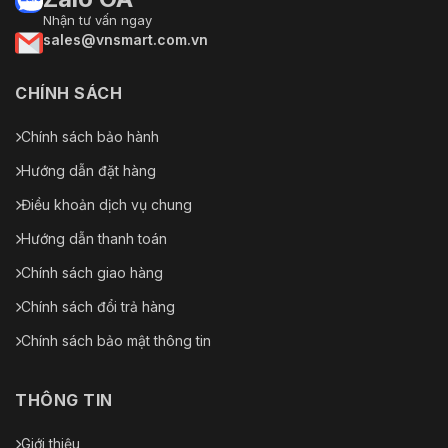
Mã hóa video; Mã
Nhận tư vấn ngay
hóa cấu hình; Tóm
sales@vnsmart.com.vn
tắt; WSSE; Khóa tài
khoản; Nhật ký bảo
mật; Lọc IP/MAC;
CHÍNH SÁCH
Tạo và nhập chứng
An ninh mạng
nhận X.509; syslog;
Chính sách bảo hành
HTTPS; 802.1x; Khởi
động đáng tin cậy;
Hướng dẫn đặt hàng
Thực thi đáng tin
cậy; Nâng cấp
Điều khoản dịch vụ chung
đáng tin cậy
Hướng dẫn thanh toán
Chứng nhận
Chính sách giao hàng
CE-LVD: EN62368-
Chính sách đổi trả hàng
1;
CE-EMC: Chỉ thị về
Chính sách bảo mật thông tin
khả năng tương
thích điện từ
2014/30/EU;
THÔNG TIN
Chứng nhận
FCC: 47 CFR FCC
Phần 15, Tiểu phần
Giới thiệu