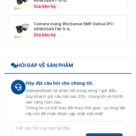
HDW2849T-S-IL
4) để xác định khả
DORI
Giá liên hệ
năng của người
xem video trong
việc phân biệt
Camera mạng WizSense 5MP Dahua IPC-
người hoặc vật thể
HDW2549TM-S-IL
trong một khu vực
Giá liên hệ
được che phủ. Các
con số trong bảng
này không phản
ánh khoảng cách
chức năng thông
HỎI ĐÁP VỀ SẢN PHẨM
minh. Đối với
khoảng cách chức
năng thông minh,
hãy tham khảo
Hãy đặt câu hỏi cho chúng tôi
hướng dẫn lắp đặt
VietnamSmart sẽ phản hồi trong vòng 1 giờ. Nếu
và đưa vào vận
Quý khách gửi câu hỏi sau 22h, chúng tôi sẽ trả lời
hành/công cụ thiết
vào sáng hôm sau.
kế dự án.
Thông tin có thể thay đổi theo thời gian, vui lòng đặt
câu hỏi để nhận được cập nhật mới nhất!
Trí thông
minh
Xâm nhập, dây bẫy