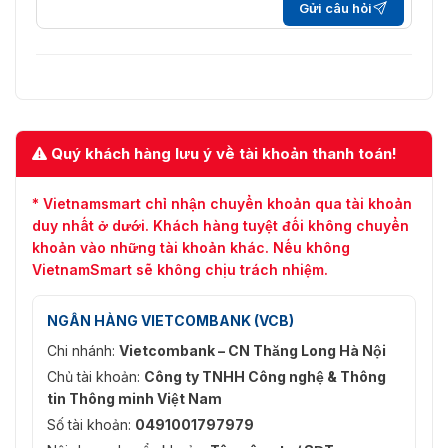
Gửi câu hỏi
(hai chức năng hỗ
IVS (Bảo vệ
trợ phân loại và
chu vi)
phát hiện chính
xác xe và người)
Làm việc cùng với
Smart NVR để thực
Tìm kiếm
hiện tìm kiếm thông
Quý khách hàng lưu ý về tài khoản thanh toán!
thông minh
minh, trích xuất sự
kiện và hợp nhất
* Vietnamsmart chỉ nhận chuyển khoản qua tài khoản
vào video sự kiện
duy nhất ở dưới. Khách hàng tuyệt đối không chuyển
khoản vào những tài khoản khác. Nếu không
Băng hình
VietnamSmart sẽ không chịu trách nhiệm.
H.265; H.264;
H.264H; H.264B;
NGÂN HÀNG VIETCOMBANK (VCB)
Nén Video
MJPEG (Chỉ được
hỗ trợ bởi luồng
Chi nhánh:
Vietcombank – CN Thăng Long Hà Nội
phụ)
Chủ tài khoản:
Công ty TNHH Công nghệ & Thông
tin Thông minh Việt Nam
Thông minh
Bộ giải mã
H.265+; Thông
Số tài khoản:
0491001797979
thông minh
minh H.264+