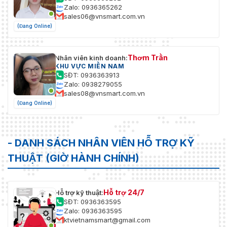
ảnh
với độ phân giải
Zalo: 0936365262
1080p trở xuống)
sales06@vnsmart.com.vn
(Đang Online)
Gương
Đúng
Che giấu sự
Thơm Trần
Nhân viên kinh doanh:
4 khu vực
riêng tư
KHU VỰC MIỀN NAM
SĐT: 0936363913
Zalo: 0938279055
Âm thanh
sales08@vnsmart.com.vn
(Đang Online)
Đúng
MIC tích hợp
G.711a; G.711Mu;
Nén âm thanh
G.726; PCM
- DANH SÁCH NHÂN VIÊN HỖ TRỢ KỸ
Báo thức
THUẬT (GIỜ HÀNH CHÍNH)
Không có thẻ SD;
Thẻ SD đầy; Lỗi thẻ
Hỗ trợ 24/7
Hỗ trợ kỹ thuật:
SD; Ngắt kết nối
SĐT: 0936363595
mạng; Xung đột IP;
Zalo: 0936363595
Truy cập trái phép;
ktvietnamsmart@gmail.com
Phát hiện chuyển