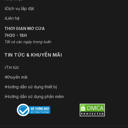
B;
UL/CUL: UL62368-1
Dịch vụ lắp đặt
& CAN/CSA C22.2
Số 62368-1-14
Liên hệ
THỜI GIAN MỞ CỬA
Cảng
7H30 - 18H
1 kênh (cổng RCA)
Đầu vào âm
Tất cả các ngày trong tuần
(Chỉ - ZAS hỗ trợ)
thanh
TIN TỨC & KHUYẾN MÃI
Đầu ra âm
1 kênh (cổng RCA)
thanh
(Chỉ - ZAS hỗ trợ)
Tin tức
1 kênh vào: 5mA
Đầu vào báo
Khuyến mãi
3V–5V DC (Chỉ -
động
ZAS hỗ trợ)
Hướng dẫn sử dụng thiết bị
1 kênh ra: 300mA
Hướng dẫn sử dụng phần mềm
Đầu ra báo
12V DC (Chỉ - ZAS
động
hỗ trợ)
Quyền lực