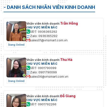
960); 720p (1280 ×
720); D1 (704 ×
- DANH SÁCH NHÂN VIÊN KINH DOANH
Nghị quyết
576/704 × 480);
VGA (640 × 480);
CIF (352 ×
Trần Hồng
Nhân viên kinh doanh:
288/352 × 240)
KHU VỰC MIỀN BẮC
SĐT: 0936365292
Kiểm soát tốc
Zalo: 0936365292
CBR/VBR
độ bit
sales01@vnsmart.com.vn
(Đang Online)
H.264: 32 kbps–
Tốc độ bit
6144 kbps
video
H.265: 12kbps–
Thu Hà
Nhân viên kinh doanh:
6144kbps
KHU VỰC MIỀN BẮC
SĐT: 0901790099
Tự động
Zalo: 0901790099
Ngày/Đêm
(ICR)/Màu/Đen
sales04@vnsmart.com.vn
trắng
(Đang Online)
BLC
Đúng
Đỗ Giang
Nhân viên kinh doanh:
HLC
Đúng
KHU VỰC MIỀN BẮC
SĐT: 0901792266