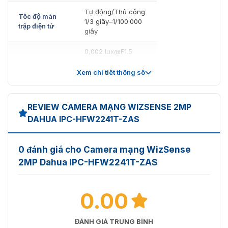
Tự động/Thủ công
Tốc độ màn
1/3 giây–1/100.000
trập điện tử
giây
0,002 lux@F1.5
(Màu, 30 IRE)
Độ sáng tối
0,0002 lux@F1.5
Xem chi tiết thông số
thiểu
(Đen trắng, 30 IRE)
0 lux (Bật đèn
chiếu sáng)
REVIEW CAMERA MẠNG WIZSENSE 2MP
DAHUA IPC-HFW2241T-ZAS
Tỷ lệ S/N
> 56 dB
Lên đến 60 m
Khoảng cách
0 đánh giá cho Camera mạng WizSense
(196,85 ft) (đèn
chiếu sáng
LED hồng ngoại)
2MP Dahua IPC-HFW2241T-ZAS
Điều khiển
bật/tắt đèn
Tự động; Thủ công
0.00
chiếu sáng
Số đèn chiếu
4 (Đèn LED hồng
ĐÁNH GIÁ TRUNG BÌNH