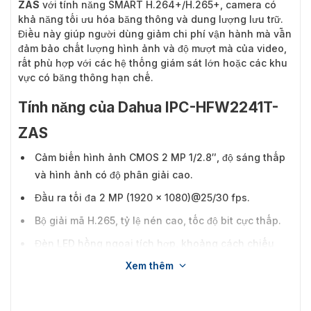
ZAS
với tính năng SMART H.264+/H.265+, camera có
khả năng tối ưu hóa băng thông và dung lượng lưu trữ.
Điều này giúp người dùng giảm chi phí vận hành mà vẫn
đảm bảo chất lượng hình ảnh và độ mượt mà của video,
rất phù hợp với các hệ thống giám sát lớn hoặc các khu
vực có băng thông hạn chế.
Tính năng của Dahua IPC-HFW2241T-
ZAS
Cảm biến hình ảnh CMOS 2 MP 1/2.8″, độ sáng thấp
và hình ảnh có độ phân giải cao.
Đầu ra tối đa 2 MP (1920 × 1080)@25/30 fps.
Bộ giải mã H.265, tỷ lệ nén cao, tốc độ bit cực thấp.
Đèn LED hồng ngoại tích hợp, khoảng cách chiếu
sáng tối đa là 60 m.
Xem thêm
ROI, SMART H.264+/H.265+, mã hóa linh hoạt, áp
dụng cho nhiều môi trường băng thông và lưu trữ