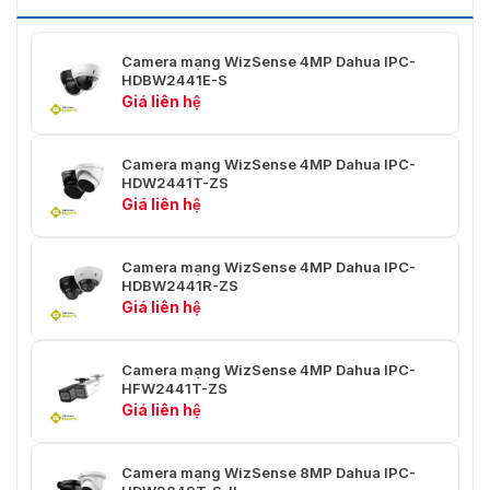
mống mắt
Khoảng cách
0,8 m (2,62 ft)
Camera mạng WizSense 4MP Dahua IPC-
lấy nét gần
HDBW2441E-S
Giá liên hệ
Phát
Qua
Ống kính
hiện
sát
Camera mạng WizSense 4MP Dahua IPC-
44,1
17,7
HDW2441T-ZS
mét
phút
Giá liên hệ
TRONG
(144,69
(58,
feet)
feet)
Camera mạng WizSense 4MP Dahua IPC-
144,8
57,9
HDBW2441R-ZS
mét
phút
Giá liên hệ
T
(475,07
(189
feet)
feet)
Camera mạng WizSense 4MP Dahua IPC-
HFW2441T-ZS
DORI (Phát hiện,
Giá liên hệ
Quan sát, Nhận
dạng, Xác định) là
một hệ thống tiêu
Camera mạng WizSense 8MP Dahua IPC-
chuẩn (EN-62676-
Khoảng cách