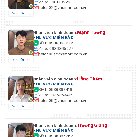
Zalo: 0901792266
WDR
120 dB
sales02@vnsmart.com.vn
(Đang Online)
Tự động; tự nhiên;
Cân bằng
đèn đường; ngoài
trắng
trời; thủ công; tùy
chỉnh theo vùng
Mạnh Tường
Nhân viên kinh doanh:
KHU VỰC MIỀN BẮC
SĐT: 0936365272
Kiểm soát
Hướng dẫn sử
Zalo: 0936365272
tăng
dụng; Tự động
sales03@vnsmart.com.vn
(Đang Online)
Giảm tiếng ồn
3D KHÔNG
Phát hiện
TẮT/BẬT (4 vùng,
Hồng Thắm
Nhân viên kinh doanh:
chuyển động
hình chữ nhật)
KHU VỰC MIỀN BẮC
SĐT: 0936363416
Khu vực quan
Zalo: 0936363416
Có (4 khu vực)
tâm (RoI)
sales09@vnsmart.com.vn
(Đang Online)
Chiếu sáng
Đúng
thông minh
Trường Giang
Nhân viên kinh doanh:
0°/90°/180°/270°
KHU VỰC MIỀN BẮC
Xoay hình
(Hỗ trợ 90°/270°
SĐT: 0936365262