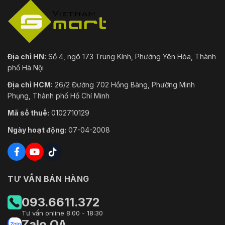
DDNS; NTP; Đa
hướng; ICMP; IGMP;
P2P
Khả năng
ONVIF (Hồ sơ S/Hồ
tương tác
sơ G/Hồ sơ T); CGI
Địa chỉ HN:
Số 4, ngõ 173 Trung Kính, Phường Yên Hòa, Thành
phố Hà Nội
Người
6 (Tổng băng
dùng/Máy
Địa chỉ HCM:
26/2 Đường 702 Hồng Bàng, Phường Minh
thông: 36 M)
chủ
Phụng, Thành phố Hồ Chí Minh
FTP; SFTP; Thẻ
Mã số thuế:
0102710129
Kho
Micro SD (hỗ trợ tối
Ngày hoạt động:
07-04-2008
đa 256 GB)
Trình duyệt
IEChromeFirefox
Phần mềm
SmartPSS Lite; DSS;
TƯ VẤN BÁN HÀNG
quản lý
DMSS
093.6611.372
Khách hàng
iOS; Android
di động
Tư vấn online 8:00 - 18:30
Zalo OA