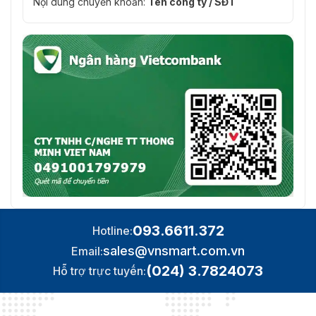
Nội dung chuyển khoản:
Tên công ty / SĐT
Luồng chính: 1920
× 1080@(1–25/30
fps)
Luồng phụ: 704 ×
576@(1–25
fps)/704 ×
480@(1–30 fps)
Tốc độ khung
*Các giá trị trên là
hình video
tốc độ khung hình
tối đa của mỗi
luồng; đối với nhiều
luồng, các giá trị
sẽ phụ thuộc vào
tổng dung lượng
mã hóa.
093.6611.372
Hotline:
Khả năng
sales@vnsmart.com.vn
Email:
phát trực
2 luồng
tuyến
(024) 3.7824073
Hỗ trợ trực tuyến:
1080p (1920 ×
1080); 1,3M (1280 ×