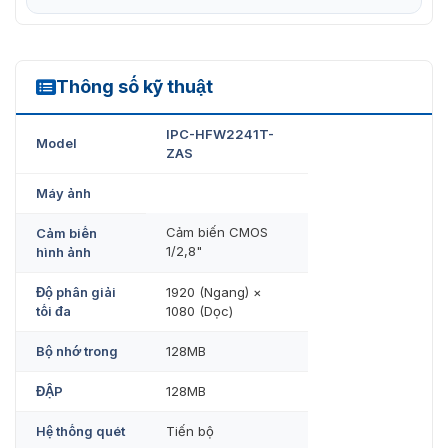
Thông số kỹ thuật
IPC-HFW2241T-ZAS
IPC-HFW2241T-
Model
ZAS
Máy ảnh
Cảm biến CMOS
Cảm biến
1/2,8"
hình ảnh
Độ phân giải
1920 (Ngang) ×
tối đa
1080 (Dọc)
Bộ nhớ trong
128MB
ĐẬP
128MB
Hệ thống quét
Tiến bộ