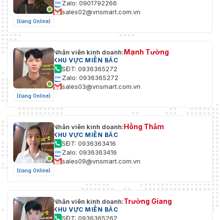
Zalo: 0901792266
Không
sales02@vnsmart.com.vn
dây
(Đang Online)
(Truyền
thông di
động)
Mạnh Tường
Nhân viên kinh doanh:
KHU VỰC MIỀN BẮC
Tính
SĐT: 0936365272
thường
LTE FDD/LTE TDD/WCDMA/HSPA+/GSM/GPRS/E
Zalo: 0936365272
xuyên
sales03@vnsmart.com.vn
(Đang Online)
Tiêu
LTE FDD: Băng tần 1,3,5,7,8,20,28 LTE TDD: B
chuẩn
Hồng Thắm
Nhân viên kinh doanh:
Hình ảnh
KHU VỰC MIỀN BẮC
SĐT: 0936363416
Chuyển
Zalo: 0936363416
đổi tham
sales09@vnsmart.com.vn
Đúng
số hình
(Đang Online)
ảnh
Cài đặt
Độ bão hòa, độ sáng, độ tương phản, độ sắc né
Trường Giang
Nhân viên kinh doanh:
hình ảnh
KHU VỰC MIỀN BẮC
SĐT: 0936365262