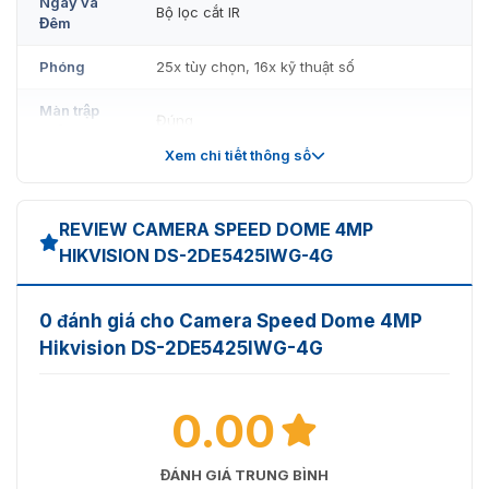
Ngày và
Bộ lọc cắt IR
Đêm
Phóng
25x tùy chọn, 16x kỹ thuật số
Màn trập
Đúng
chậm
Xem chi tiết thông số
Ống kính
Tầm nhìn
Trường nhìn ngang: 55° đến 2,4° (tele rộng), Trư
REVIEW CAMERA SPEED ​​DOME 4MP
HIKVISION DS-2DE5425IWG-4G
Tập trung
Tự động, bán tự động, thủ công
Độ dài
4,8 mm đến 120 mm
0 đánh giá cho Camera Speed ​​Dome 4MP
tiêu cự
Hikvision DS-2DE5425IWG-4G
Khẩu độ
Tối đa F1.6
0.00
Tốc độ thu
Xấp xỉ 3,6 giây
phóng
ĐÁNH GIÁ TRUNG BÌNH
Người