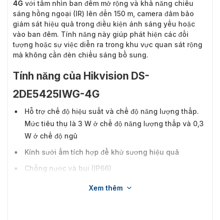
4G
với tầm nhìn ban đêm mở rộng và khả năng chiếu
sáng hồng ngoại (IR) lên đến 150 m, camera đảm bảo
giám sát hiệu quả trong điều kiện ánh sáng yếu hoặc
vào ban đêm. Tính năng này giúp phát hiện các đối
tượng hoặc sự việc diễn ra trong khu vực quan sát rộng
mà không cần đèn chiếu sáng bổ sung.
Tính năng của Hikvision DS-
2DE5425IWG-4G
Hỗ trợ chế độ hiệu suất và chế độ năng lượng thấp.
Mức tiêu thụ là 3 W ở chế độ năng lượng thấp và 0,3
W ở chế độ ngủ
Kính sưởi ấm tích hợp để khử sương hiệu quả
Chống nước và bụi (IP66)
Bộ nhớ eMMC tích hợp lên đến 256 GB
Xem thêm
Hỗ trợ Wi-Fi AP để gỡ lỗi khoảng cách ngắn; Chức
năng Wi-Fi của thiết bị chỉ hoạt động ở chế độ AP