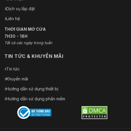
Tiêu thụ
điện năng
Dịch vụ lắp đặt
Tối đa 20 W (bao gồm tối đa 7 W cho IR và tối đ
và dòng
Liên hệ
điện
THỜI GIAN MỞ CỬA
Sự chấp
7H30 - 18H
thuận
Tất cả các ngày trong tuần
Sự bảo vệ
Tiêu chuẩn IP66; Bảo vệ chống sét 6000V, Bảo v
TIN TỨC & KHUYẾN MÃI
Tin tức
Khuyến mãi
Hướng dẫn sử dụng thiết bị
Hướng dẫn sử dụng phần mềm