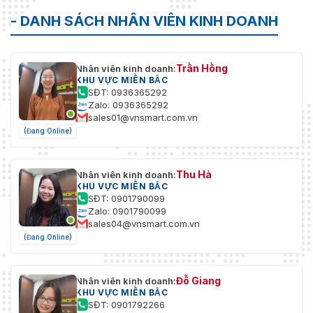
Trình
Chrome 57+、Firefox 52+、Safari 12+||IE10-11
duyệt web
- DANH SÁCH NHÂN VIÊN KINH DOANH
Người
dùng/Máy
32
Trần Hồng
Nhân viên kinh doanh:
chủ
KHU VỰC MIỀN BẮC
SĐT: 0936365292
Lưu trữ
Zalo: 0936365292
NAS (NFS, SMB/CIFS)
mạng
sales01@vnsmart.com.vn
(Đang Online)
Bảo vệ
Tên người dùng và mật khẩu đã xác thực||Liên k
Khách
Thu Hà
Nhân viên kinh doanh:
iVMS-4200, HikCentral Pro, Hik-Connect
hàng
KHU VỰC MIỀN BẮC
SĐT: 0901790099
Không
Zalo: 0901790099
sales04@vnsmart.com.vn
dây (Wi-
Fi)
(Đang Online)
Phạm vi
không
Lên đến 20 m (Hiệu suất thay đổi tùy theo môi tr
Đỗ Giang
Nhân viên kinh doanh:
dây
KHU VỰC MIỀN BẮC
SĐT: 0901792266