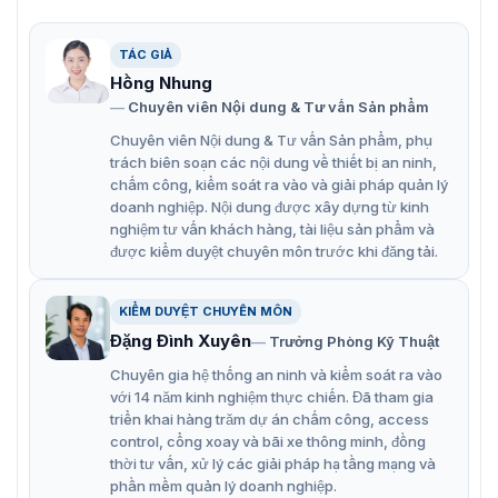
trên Kênh 11, không hỗ trợ các chế độ và kênh khác
Hỗ trợ nguồn điện ngược 12 V 1 A
TÁC GIẢ
Hồng Nhung
Tầm nhìn ban đêm mở rộng với khoảng cách IR lên
Chuyên viên Nội dung & Tư vấn Sản phẩm
tới 150 m
Chuyên viên Nội dung & Tư vấn Sản phẩm, phụ
trách biên soạn các nội dung về thiết bị an ninh,
chấm công, kiểm soát ra vào và giải pháp quản lý
doanh nghiệp. Nội dung được xây dựng từ kinh
nghiệm tư vấn khách hàng, tài liệu sản phẩm và
được kiểm duyệt chuyên môn trước khi đăng tải.
KIỂM DUYỆT CHUYÊN MÔN
Đặng Đình Xuyên
Trưởng Phòng Kỹ Thuật
Chuyên gia hệ thống an ninh và kiểm soát ra vào
với 14 năm kinh nghiệm thực chiến. Đã tham gia
triển khai hàng trăm dự án chấm công, access
control, cổng xoay và bãi xe thông minh, đồng
thời tư vấn, xử lý các giải pháp hạ tầng mạng và
phần mềm quản lý doanh nghiệp.