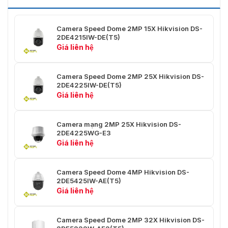
Tốc độ
Tốc độ nghiêng: có thể cấu hình từ 0,1° đến 80°/
nghiêng
Camera Speed ​​Dome 2MP 15X Hikvision DS-
Pan tỷ lệ
Đúng
2DE4215IW-DE(T5)
Giá liên hệ
Cài đặt
300
trước
Camera Speed ​​Dome 2MP 25X Hikvision DS-
2DE4225IW-DE(T5)
Đóng
Giá liên hệ
băng cài
Đúng
đặt trước
Camera mạng 2MP 25X Hikvision DS-
Quét tuần
8 cuộc tuần tra, tối đa 32 cài đặt trước cho mỗi 
2DE4225WG-E3
tra
Giá liên hệ
Quét mẫu
4 lần quét mẫu, ghi lại thời gian hơn 10 phút cho
Camera Speed ​​Dome 4MP Hikvision DS-
Hành
2DE5425IW-AE(T5)
động
4 mẫu quét
Giá liên hệ
công viên
Định vị 3D
Đúng
Camera Speed ​​Dome 2MP 32X Hikvision DS-