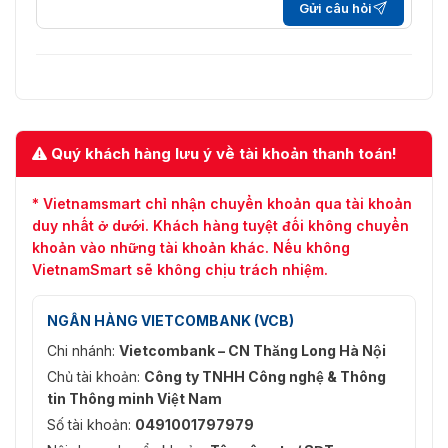
Gửi câu hỏi
Tốc độ bit
32 Kbps đến 16 Mbps
video
Loại
Hồ sơ cơ sở/Hồ sơ chính/Hồ sơ cao
H.264
Loại
Hồ sơ chính
Quý khách hàng lưu ý về tài khoản thanh toán!
H.265
Mã hóa
* Vietnamsmart chỉ nhận chuyển khoản qua tài khoản
video có
duy nhất ở dưới. Khách hàng tuyệt đối không chuyển
thể mở
Mã hóa H.264 và H.265
khoản vào những tài khoản khác. Nếu không
rộng
VietnamSmart sẽ không chịu trách nhiệm.
(SVC)
Khu vực
NGÂN HÀNG VIETCOMBANK (VCB)
quan tâm
vùng cố định
Chi nhánh:
Vietcombank – CN Thăng Long Hà Nội
(ROI)
Chủ tài khoản:
Công ty TNHH Công nghệ & Thông
Âm thanh
tin Thông minh Việt Nam
Số tài khoản:
0491001797979
Nén âm
G.711, G.722.1, G.726, MP2L2, PCM, MP3, AAC-L