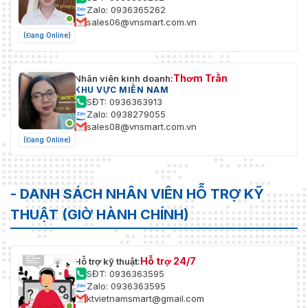
Dải động
Zalo: 0936365262
rộng
120 dB
sales06@vnsmart.com.vn
(WDR)
(Đang Online)
SNR
≥ 52dB
Thơm Trần
Nhân viên kinh doanh:
Làm mờ
KHU VỰC MIỀN NAM
Khử sương mù kỹ thuật số
sương
SĐT: 0936363913
Zalo: 0938279055
sales08@vnsmart.com.vn
Chuyển
(Đang Online)
đổi Ngày/
Ngày, Đêm, Tự động, Lịch trình
Đêm
Cải thiện
BLC, HLC, DNR 3D
- DANH SÁCH NHÂN VIÊN HỖ TRỢ KỸ
hình ảnh
THUẬT (GIỜ HÀNH CHÍNH)
Ổn định
EIS
hình ảnh
Hỗ trợ 24/7
Hỗ trợ kỹ thuật:
Tập trung
Đúng
SĐT: 0936363595
khu vực
Zalo: 0936363595
ktvietnamsmart@gmail.com
Tiếp xúc