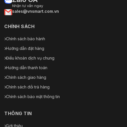
Nhận tư vấn ngay
Chụp
Hỗ trợ phát hiện tối đa 5 khuôn mặt cùng lúc; 
sales@vnsmart.com.vn
khuôn mặt
Bảo vệ
CHÍNH SÁCH
Vượt qua ranh giới, xâm nhập, xâm nhập vùng, th
chu vi
Chính sách bảo hành
Tổng
quan
Hướng dẫn đặt hàng
Nguồn
Điều khoản dịch vụ chung
12VDC
cấp
Hướng dẫn thanh toán
Vật liệu
Kim loại
Chính sách giao hàng
Kích
Chính sách đổi trả hàng
Ø208mm × 344,8mm
thước
Chính sách bảo mật thông tin
Cân nặng
Xấp xỉ 3,5 kg (7,7 lb.)
THÔNG TIN
Điều kiện
-30℃ đến 65℃ (-22°F đến 149°F)
hoạt động
Giới thiệu