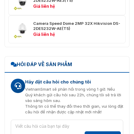
2DE5232W-AE3(T5)
Hiển thị
Giá liên hệ
trạng thái
Đúng
PTZ
Camera Speed ​​Dome 2MP 32X Hikvision DS-
Nhiệm vụ
2DE5232W-AE(T5)
theo lịch
Cài đặt trước, quét mẫu, quét tuần tra, quét tự 
Giá liên hệ
trình
Bộ nhớ tắt
Đúng
nguồn
HỎI ĐÁP VỀ SẢN PHẨM
Băng hình
Dòng
Hãy đặt câu hỏi cho chúng tôi
50 Hz：25 fps（2560 × 1440，1920 × 1080，128
chính
VietnamSmart sẽ phản hồi trong vòng 1 giờ. Nếu
Quý khách gửi câu hỏi sau 22h, chúng tôi sẽ trả lời
Dòng phụ
50 Hz：25 fps（704 × 576，640 × 480，352 × 
vào sáng hôm sau.
Thông tin có thể thay đổi theo thời gian, vui lòng đặt
Dòng thứ
50 Hz：25 fps（1920 × 1080，1280 × 960，1280
câu hỏi để nhận được cập nhật mới nhất!
ba
480，352 × 240）
Nén Video
H.265||H.264||MJPEG