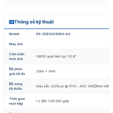
Thông số kỹ thuật
DS-2DE5425IWG-4G
Model
DS-2DE5425IWG-4G
Máy ảnh
Cảm biến
CMOS quét liên tục 1/2.8"
hình ảnh
Độ phân
2560 × 1440
giải tối đa
Độ sáng
màu sắc: 0,05Lux @ (F1.6，AGC ON)||Đen trắng: 
tối thiểu
Thời gian
1 s đến 1/30.000 giây
màn trập