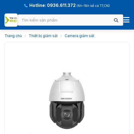
Hotline: 0936.611.372
(8h-18h kể cả T7,CN)
Trang chủ
›
Thiết bị giám sát
›
Camera giám sát