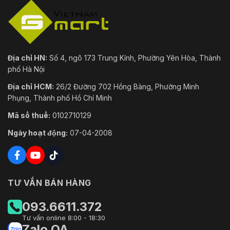
Công suất
12 VDC, tối đa 1000 mA
đầu ra
Sự kiện
Địa chỉ HN:
Số 4, ngõ 173 Trung Kính, Phường Yên Hòa, Thành
Sự kiện
Phát hiện chuyển động, báo động phá hoại video
phố Hà Nội
cơ bản
Địa chỉ HCM:
26/2 Đường 702 Hồng Bàng, Phường Minh
Sự kiện
Phát hiện vượt ranh giới, phát hiện xâm nhập, ph
Phụng, Thành phố Hồ Chí Minh
thông
phát hiện ngoại lệ âm thanh
minh
Mã số thuế:
0102710129
Tải lên FTP/NAS/thẻ nhớ, thông báo cho trung t
Ngày hoạt động:
07-04-2008
Liên kết
hành động PTZ (như cài đặt trước, quét tuần tra
Theo dõi
thông
Theo dõi thủ công, theo dõi tự động
minh
TƯ VẤN BÁN HÀNG
Chức
093.6611.372
năng học
Tư vấn online 8:00 - 18:30
sâu
Zalo OA