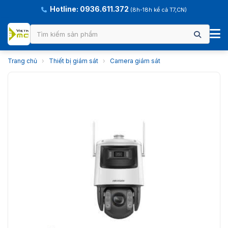
Hotline: 0936.611.372
(8h-18h kể cả T7,CN)
Trang chủ
›
Thiết bị giám sát
›
Camera giám sát