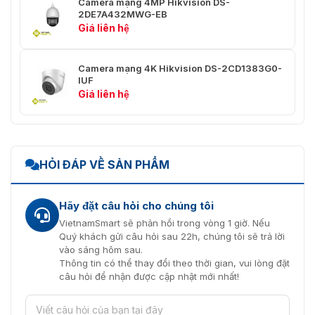
Camera mạng 4MP Hikvision DS-
2DE7A432MWG-EB
Hành
Giá liên hệ
động
Cài đặt trước, quét tuần tra, quét mẫu, quét tự 
công viên
Camera mạng 4K Hikvision DS-2CD1383G0-
Định vị 3D
Đúng
IUF
Giá liên hệ
Hiển thị
trạng thái
Đúng
PTZ
Nhiệm vụ
HỎI ĐÁP VỀ SẢN PHẨM
Cài đặt trước, quét mẫu, quét tuần tra, quét tự 
theo lịch
chỉnh mái vòm, đầu ra phụ
trình
Hãy đặt câu hỏi cho chúng tôi
Bộ nhớ tắt
VietnamSmart sẽ phản hồi trong vòng 1 giờ. Nếu
Đúng
nguồn
Quý khách gửi câu hỏi sau 22h, chúng tôi sẽ trả lời
vào sáng hôm sau.
Băng hình
Thông tin có thể thay đổi theo thời gian, vui lòng đặt
câu hỏi để nhận được cập nhật mới nhất!
[Kênh Bullet] 50 Hz: 25 fps (2688 × 1520, 2560 
Dòng
1280 × 960, 1280 × 720), [Kênh PTZ] 50 Hz: 25 
chính
1280×960, 1280×720)