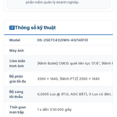
phần mềm quản lý doanh nghiệp.
Thông số kỹ thuật
DS-2SE7C432IWG-4G/14(F0)
Model
DS-2SE7C432IWG-4G/14(F0)
Máy ảnh
Cảm biến
[Kênh Bullet] CMOS quét liên tục 1/1.8", [Kênh PT
hình ảnh
Độ phân
2560 × 1440, [Kênh PTZ] 2560 × 1440
giải tối đa
Độ sáng
0,0005 Lux @ (F1.0, AGC BẬT), 0 Lux có đèn; [Kê
tối thiểu
Thời gian
1 s đến 1/30.000 giây
màn trập