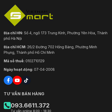
Âm thanh
1 đầu vào (line in), biên độ đầu vào tối đa: 2-2,
Đặt lại
Đúng
phím
Sự kiện
Địa chỉ HN:
Số 4, ngõ 173 Trung Kính, Phường Yên Hòa, Thành
phố Hà Nội
Sự kiện
[Kênh PTZ] phát hiện chuyển động, báo động phá
cơ bản
Địa chỉ HCM:
26/2 Đường 702 Hồng Bàng, Phường Minh
Phụng, Thành phố Hồ Chí Minh
Sự kiện
thông
[Kênh PTZ] phát hiện vượt ranh giới, phát hiện 
Mã số thuế:
0102710129
minh
Ngày hoạt động:
07-04-2008
[Kênh Bullet] Tải lên FTP/NAS/thẻ nhớ, thông báo
Liên kết
FTP/NAS/thẻ nhớ, thông báo cho trung tâm giám s
quét tuần tra, quét mẫu)
Theo dõi
TƯ VẤN BÁN HÀNG
thông
[Kênh PTZ] có
minh
093.6611.372
Tư vấn online 8:00 - 18:30
Liên kết