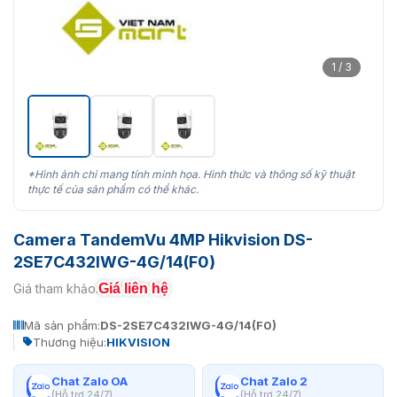
1 / 3
*Hình ảnh chỉ mang tính minh họa. Hình thức và thông số kỹ thuật
thực tế của sản phẩm có thể khác.
Camera TandemVu 4MP Hikvision DS-
2SE7C432IWG-4G/14(F0)
Giá liên hệ
Giá tham khảo:
Mã sản phẩm:
DS-2SE7C432IWG-4G/14(F0)
Thương hiệu:
HIKVISION
Chat Zalo OA
Chat Zalo 2
(Hỗ trợ 24/7)
(Hỗ trợ 24/7)