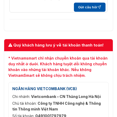
Gửi câu hỏi
[Kênh Bullet] 50 Hz: 25 fps (704 × 576, 640 × 4
Dòng phụ
640 × 480, 352 × 288), 60 Hz: 24 fps (704 × 48
[Kênh Bullet] 50 Hz: 25 fps (1920 × 1080, 1280 
Dòng thứ
720, 704 × 480, 640 × 480, 352 × 240), [Kênh P
ba
khung hình/giây (1920 × 1080, 1280 × 960, 1280
Quý khách hàng lưu ý về tài khoản thanh toán!
Nén Video
Luồng chính: H.265+/H.265/H.264+/H.264, Luồn
Tốc độ bit
* Vietnamsmart chỉ nhận chuyển khoản qua tài khoản
32 Kbps đến 16 Mbps
video
duy nhất ở dưới. Khách hàng tuyệt đối không chuyển
khoản vào những tài khoản khác. Nếu không
Loại
Hồ sơ cơ sở/Hồ sơ chính/Hồ sơ cao
VietnamSmart sẽ không chịu trách nhiệm.
H.264
Loại
NGÂN HÀNG VIETCOMBANK (VCB)
Hồ sơ chính
H.265
Chi nhánh:
Vietcombank – CN Thăng Long Hà Nội
Mã hóa
Chủ tài khoản:
Công ty TNHH Công nghệ & Thông
video có
tin Thông minh Việt Nam
thể mở
Mã hóa H.264 và H.265
Số tài khoản:
0491001797979
rộng