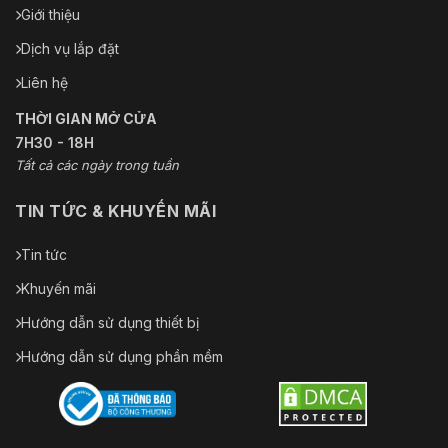
Giới thiệu
Điều kiện
-30 °C đến 65 °C (-22 °F đến 149 °F). Độ ẩm 90
hoạt động
Dịch vụ lắp đặt
Chức
Liên hệ
năng
gương,bảo vệ bằng mật khẩu,hình mờ,bộ lọc địa 
THỜI GIAN MỞ CỬA
chung
7H30 - 18H
sương giá
Demist bằng cách sưởi ấm kính
Tất cả các ngày trong tuần
Sự chấp
TIN TỨC & KHUYẾN MÃI
thuận
Tin tức
Sự bảo vệ
Tiêu chuẩn IP66, IK10 (trừ cửa sổ kính), Chống
Khuyến mãi
Hướng dẫn sử dụng thiết bị
Hướng dẫn sử dụng phần mềm