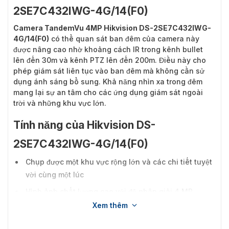
2SE7C432IWG-4G/14(F0)
Camera TandemVu 4MP Hikvision DS-2SE7C432IWG-
4G/14(F0)
có thể quan sát ban đêm của camera này
được nâng cao nhờ khoảng cách IR trong kênh bullet
lên đến 30m và kênh PTZ lên đến 200m. Điều này cho
phép giám sát liên tục vào ban đêm mà không cần sử
dụng ánh sáng bổ sung. Khả năng nhìn xa trong đêm
mang lại sự an tâm cho các ứng dụng giám sát ngoài
trời và những khu vực lớn.
Tính năng của Hikvision DS-
2SE7C432IWG-4G/14(F0)
Chụp được một khu vực rộng lớn và các chi tiết tuyệt
vời cùng một lúc
Hình ảnh chất lượng cao với độ phân giải 4 MP
Xem thêm
Hiệu suất ánh sáng yếu tuyệt vời với công nghệ
ColorVu trong kênh đạn