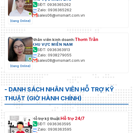
SĐT: 0936365262
Hình ảnh
Zalo: 0936365262
sales06@vnsmart.com.vn
Chuyển
(Đang Online)
đổi tham
Đúng
số hình
ảnh
Thơm Trần
Nhân viên kinh doanh:
KHU VỰC MIỀN NAM
Cài đặt
SĐT: 0936363913
Độ bão hòa, độ sáng, độ tương phản, độ sắc né
hình ảnh
Zalo: 0938279055
sales08@vnsmart.com.vn
Dải động
(Đang Online)
rộng
120 dBWDR
(WDR)
- DANH SÁCH NHÂN VIÊN HỖ TRỢ KỸ
SNR
≥ 52dB
THUẬT (GIỜ HÀNH CHÍNH)
Làm mờ
Đúng
sương
Hỗ trợ 24/7
Chuyển
Hỗ trợ kỹ thuật:
SĐT: 0936363595
đổi Ngày/
ngày, đêm, tự động, chuyển đổi theo lịch trình
Zalo: 0936363595
Đêm