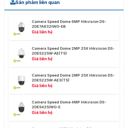
Sản phẩm liên quan
Phạm vi
di chuyển
-15 ° đến 90 ° (lật tự động)
(Nghiêng)
Camera Speed ​​Dome 6MP Hikvision DS-
Tốc độ
2DE7A632IWG-EB
Tốc độ quay ngang: có thể cấu hình từ 0,1° đến 1
Pan
Giá liên hệ
Tốc độ
Tốc độ nghiêng: có thể cấu hình từ 0,1° đến 80°/
nghiêng
Camera Speed ​​Dome 2MP 25X Hikvision DS-
2DE5225W-AE(T5)
Giá liên hệ
Pan tỷ lệ
Đúng
Cài đặt
300
Camera Speed ​​Dome 2MP 25X Hikvision DS-
trước
2DE5225W-AE3(T5)
Giá liên hệ
Đóng
băng cài
Đúng
đặt trước
Camera Speed ​​Dome 4MP Hikvision DS-
2DE5425IWG-E
Quét tuần
8 cuộc tuần tra, tối đa 32 cài đặt trước cho mỗi 
Giá liên hệ
tra
Quét mẫu
4 lần quét mẫu, ghi lại thời gian hơn 10 phút cho