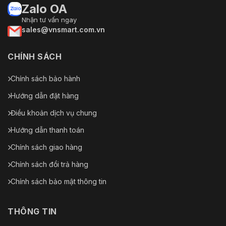
Zalo OA
thông
Theo dõi thủ công, theo dõi tự động, theo dõi tiế
minh
Nhận tư vấn ngay
sales@vnsmart.com.vn
Chức
năng học
CHÍNH SÁCH
sâu
Chụp
Chính sách bảo hành
[Kênh Bullet] không, [Kênh PTZ] có
khuôn mặt
Hướng dẫn đặt hàng
Tổng
Điều khoản dịch vụ chung
quan
Hướng dẫn thanh toán
Nguồn
12 VDC ± 25%, tối đa
Chính sách giao hàng
cấp
Chính sách đổi trả hàng
Vật liệu
ADC12
Chính sách bảo mật thông tin
Kích
Ø 220 mm × 382,1 mm (Ø 8,66" × 15,04")
thước
THÔNG TIN
Cân nặng
Khoảng 6 kg (13,23 lb.)