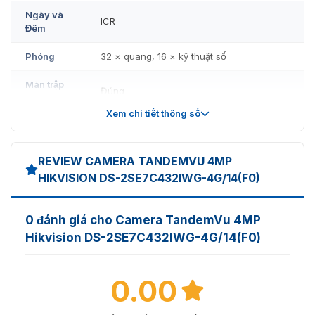
Ngày và
ICR
Đêm
Phóng
32 × quang, 16 × kỹ thuật số
Màn trập
Đúng
chậm
Xem chi tiết thông số
Ống kính
[Kênh Bullet] trường nhìn ngang: 108°, trường nh
REVIEW CAMERA TANDEMVU 4MP
Tầm nhìn
35,2° đến 1,3°, trường nhìn chéo: 67,4° đến 2,6°
HIKVISION DS-2SE7C432IWG-4G/14(F0)
Tập trung
Tự động, bán tự động, hướng dẫn sử dụng
0 đánh giá cho Camera TandemVu 4MP
Độ dài
[Kênh đạn] 2,8 mm, [Kênh PTZ] 5,9 đến 188,8 m
Hikvision DS-2SE7C432IWG-4G/14(F0)
tiêu cự
Khẩu độ
[Kênh Bullet]: F1.0;
0.00
Tốc độ thu
[Kênh PTZ]: Khoảng
phóng