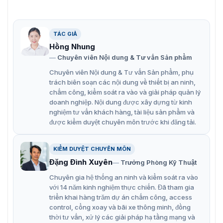
Bảo vệ một khu vực rộng lớn với zoom quang học 32
× và zoom kỹ thuật số 16 ×
TÁC GIẢ
Hỗ trợ WDR, HLC, BLC, 3D DNR, khử sương mù, phơi
Hồng Nhung
sáng theo vùng, lấy nét theo vùng, lấy nét nhanh
Chuyên viên Nội dung & Tư vấn Sản phẩm
Tầm nhìn ban đêm mở rộng với khoảng cách IR lên
Chuyên viên Nội dung & Tư vấn Sản phẩm, phụ
tới 30 m trong kênh bullet và khoảng cách IR 200 m
trách biên soạn các nội dung về thiết bị an ninh,
trong kênh PTZ
chấm công, kiểm soát ra vào và giải pháp quản lý
doanh nghiệp. Nội dung được xây dựng từ kinh
Hỗ trợ 12 đầu ra VDC
nghiệm tư vấn khách hàng, tài liệu sản phẩm và
được kiểm duyệt chuyên môn trước khi đăng tải.
Hỗ trợ chế độ ngủ theo lịch trình và chế độ ngủ công
suất thấp. Mức tiêu thụ đạt 0,5 W ở chế độ ngủ.
KIỂM DUYỆT CHUYÊN MÔN
Đặng Đình Xuyên
Trưởng Phòng Kỹ Thuật
Chuyên gia hệ thống an ninh và kiểm soát ra vào
với 14 năm kinh nghiệm thực chiến. Đã tham gia
triển khai hàng trăm dự án chấm công, access
control, cổng xoay và bãi xe thông minh, đồng
thời tư vấn, xử lý các giải pháp hạ tầng mạng và