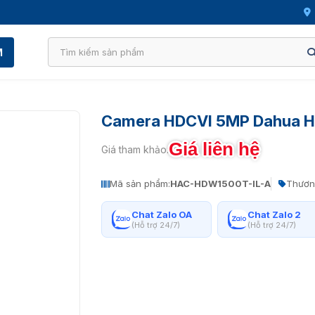
M
Camera HDCVI 5MP Dahua 
Giá liên hệ
Giá tham khảo:
Mã sản phẩm:
HAC-HDW1500T-IL-A
Thươn
Chat Zalo OA
Chat Zalo 2
(Hỗ trợ 24/7)
(Hỗ trợ 24/7)