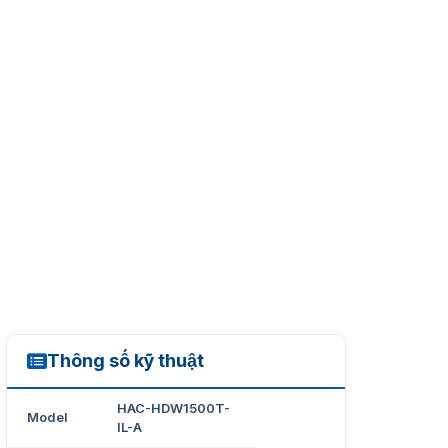
Thông số kỹ thuật
HAC-HDW1500T-IL-A
HAC-HDW1500T-
Model
IL-A