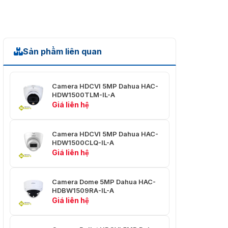
sáng
ngoại)
Điều
Pan: 0°–360°
chỉnh
Nghiêng: 0°–78°
góc
Xoay: 0°–360°
Sản phẩm liên quan
Ống
kính
Camera HDCVI 5MP Dahua HAC-
HDW1500TLM-IL-A
Loại
Giá liên hệ
Tiêu cự cố định
ống
kính
Camera HDCVI 5MP Dahua HAC-
Ngàm
HDW1500CLQ-IL-A
ống
M12
Giá liên hệ
kính
Độ dài
Camera Dome 5MP Dahua HAC-
2,8mm; 3,6mm
tiêu cự
HDBW1509RA-IL-A
Giá liên hệ
Khẩu
độ tối
F1.6
đa