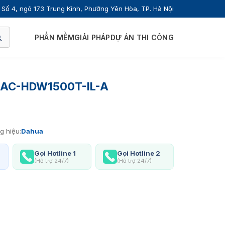
Số 4, ngõ 173 Trung Kính, Phường Yên Hòa, TP. Hà Nội
PHẦN MỀM
GIẢI PHÁP
DỰ ÁN THI CÔNG
HAC-HDW1500T-IL-A
g hiệu:
Dahua
Gọi Hotline 1
Gọi Hotline 2
(Hỗ trợ 24/7)
(Hỗ trợ 24/7)