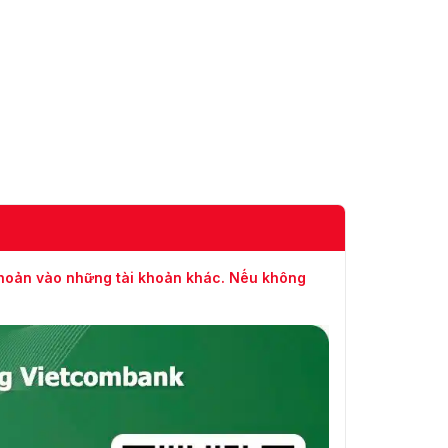
DORI
30,4
76 phút
phút
3,6mm
(249,34
(99,74
feet)
feet)
Băng
hình
CVI:
PAL: 5M@25fps;
4M@25fps;
1080p@25fps;
NTSC: 5M@25fps;
khoản vào những tài khoản khác. Nếu không
4M@30fps;
Tốc độ
1080p@30fps
khung
AHD:
hình
PAL: 4M@25fps;
video
NTSC: 4M@30fps
TVI:
PAL: 4M@25fps;
NTSC: 4M@30fps
CVBS: