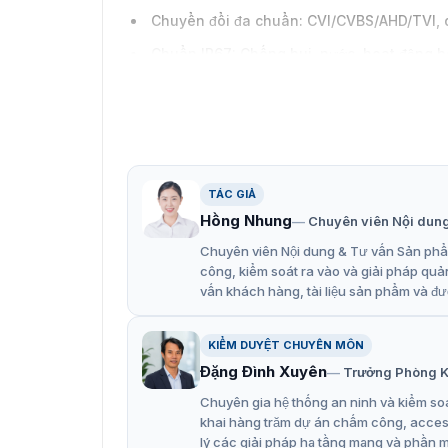
Chuyển đổi đa chuẩn: CVI/CVBS/AHD/TVI, d
Chuẩn IP67: Chống bụi, nước, hoạt động bề
Nguồn 12 VDC: Ổn định và tiết kiệm năng l
TÁC GIẢ
Hồng Nhung
Chuyên viên Nội dun
Chuyên viên Nội dung & Tư vấn Sản phẩm
công, kiểm soát ra vào và giải pháp quả
vấn khách hàng, tài liệu sản phẩm và đư
KIỂM DUYỆT CHUYÊN MÔN
Đặng Đình Xuyên
Trưởng Phòng K
Chuyên gia hệ thống an ninh và kiểm soá
khai hàng trăm dự án chấm công, access 
lý các giải pháp hạ tầng mạng và phần 