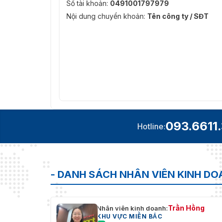
Số tài khoản:
0491001797979
Nội dung chuyển khoản:
Tên công ty / SĐT
093.6611
Hotline:
- DANH SÁCH NHÂN VIÊN KINH D
Trần Hồng
Nhân viên kinh doanh:
KHU VỰC MIỀN BẮC