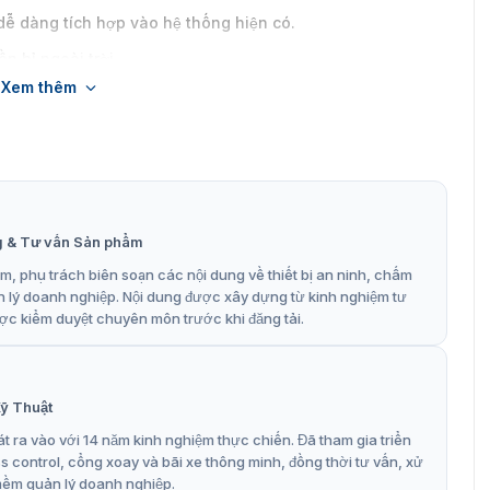
ễ dàng tích hợp vào hệ thống hiện có.
n bỉ ngoài trời.
Xem thêm
ượng.
g & Tư vấn Sản phẩm
, phụ trách biên soạn các nội dung về thiết bị an ninh, chấm
n lý doanh nghiệp. Nội dung được xây dựng từ kinh nghiệm tư
ợc kiểm duyệt chuyên môn trước khi đăng tải.
ỹ Thuật
t ra vào với 14 năm kinh nghiệm thực chiến. Đã tham gia triển
control, cổng xoay và bãi xe thông minh, đồng thời tư vấn, xử
mềm quản lý doanh nghiệp.