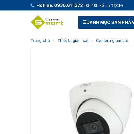
Hotline: 0936.611.372
(8h-18h kể cả T7,CN)
DANH MỤC SẢN PHẨ
Trang chủ
›
Thiết bị giám sát
›
Camera giám sát