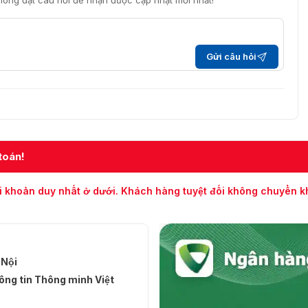
i lòng đặt câu hỏi để nhận được cập nhật mới nhất!
Gửi câu hỏi
toán!
i khoản duy nhất ở dưới. Khách hàng tuyệt đối không chuyển 
 Nội
ng tin Thông minh Việt