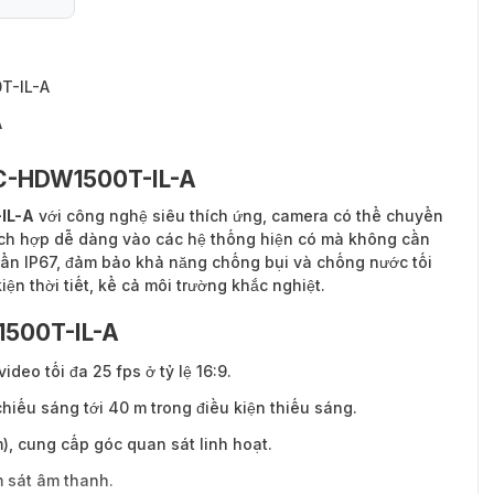
T-IL-A
A
AC-HDW1500T-IL-A
IL-A
với công nghệ siêu thích ứng, camera có thể chuyển
ích hợp dễ dàng vào các hệ thống hiện có mà không cần
uẩn IP67, đảm bảo khả năng chống bụi và chống nước tối
kiện thời tiết, kể cả môi trường khắc nghiệt.
1500T-IL-A
deo tối đa 25 fps ở tỷ lệ 16:9.
hiếu sáng tới 40 m trong điều kiện thiếu sáng.
), cung cấp góc quan sát linh hoạt.
m sát âm thanh.