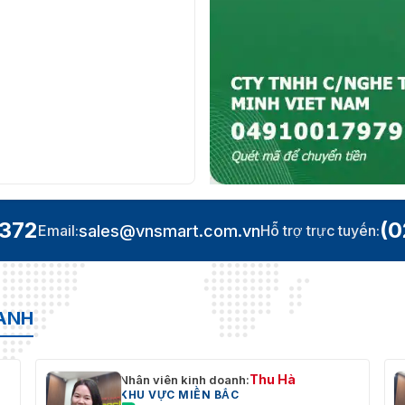
.372
(0
sales@vnsmart.com.vn
Email:
Hỗ trợ trực tuyến:
OANH
Thu Hà
Nhân viên kinh doanh:
KHU VỰC MIỀN BẮC