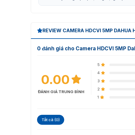
REVIEW CAMERA HDCVI 5MP DAHUA 
0 đánh giá cho Camera HDCVI 5MP 
5
4
0.00
3
2
ĐÁNH GIÁ TRUNG BÌNH
1
Tất cả (0)