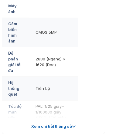
Máy
ảnh
Cảm
biến
CMOS 5MP
hình
ảnh
Độ
phân
2880 (Ngang) ×
giải tối
1620 (Dọc)
đa
Hệ
thống
Tiến bộ
quét
Tốc độ
PAL: 1/25 giây–
màn
1/100000 giây
trập
NTSC: 1/30 giây–
điện tử
1/100000 giây
Xem chi tiết thông số
0,05 lux@F1.6