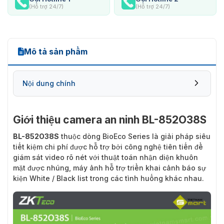
(Hỗ trợ 24/7)
(Hỗ trợ 24/7)
Mô tả sản phẩm
Nội dung chính
Giới thiệu camera an ninh BL-852O38S
Những thông tin bạn cần biết về thiết bị an
BL-852O38S
thuộc dòng BioEco Series là giải pháp siêu
ninh BL-852O38S
tiết kiệm chi phí được hỗ trợ bởi công nghệ tiên tiến để
giám sát video rõ nét với thuật toán nhận diện khuôn
mặt được nhúng, máy ảnh hỗ trợ triển khai cảnh báo sự
kiện White / Black list trong các tình huống khác nhau.