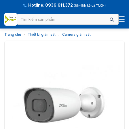
Hotline: 0936.611.372
(8h-18h kể cả T7,CN)
Trang chủ
›
Thiết bị giám sát
›
Camera giám sát