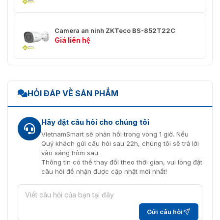
✅Chống nhấp
⭐Hỗ trợ
nháy
IVA
Camera an ninh ZKTeco BS-852T22C
Giá liên hệ
⭐Face Detection / Line Crossing /
✅Video thông
Intrusion /
minh
Object Left / Lost / Counting /
Video Tampering
HỎI ĐÁP VỀ SẢN PHẨM
Kết nối
✅Giao thức
⭐TCP/IP,UDP,HTTP,DHCP,RTSP,NTP
Hãy đặt câu hỏi cho chúng tôi
VietnamSmart sẽ phản hồi trong vòng 1 giờ. Nếu
✅Khả năng tương
⭐ONVIF Profile S, SDK, API
Quý khách gửi câu hỏi sau 22h, chúng tôi sẽ trả lời
tác
vào sáng hôm sau.
Thông tin có thể thay đổi theo thời gian, vui lòng đặt
✅Tối đa người
⭐3
câu hỏi để nhận được cập nhật mới nhất!
dùng trực tuyến
✅Trình duyệt
⭐IE / Firefox / Chrome / Safari
web
Gửi câu hỏi