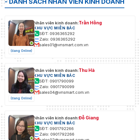
- DANH SÁCH NHÂN VIÊN KINH DOANH
Trần Hồng
Nhân viên kinh doanh:
KHU VỰC MIỀN BẮC
SĐT: 0936365292
Zalo: 0936365292
sales01@vnsmart.com.vn
(Đang Online)
Thu Hà
Nhân viên kinh doanh:
KHU VỰC MIỀN BẮC
SĐT: 0901790099
Zalo: 0901790099
sales04@vnsmart.com.vn
(Đang Online)
Đỗ Giang
Nhân viên kinh doanh:
KHU VỰC MIỀN BẮC
SĐT: 0901792266
Zalo: 0901792266
sales02@vnsmart.com.vn