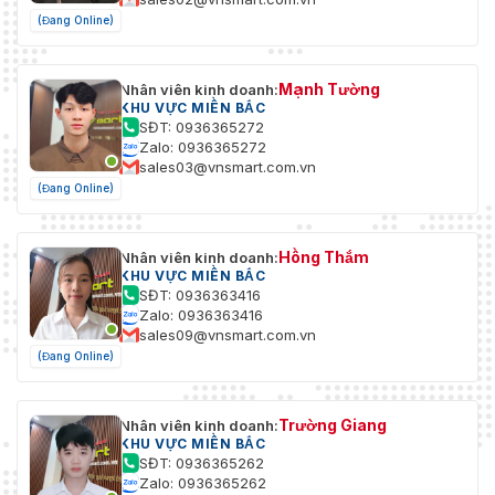
(Đang Online)
Mạnh Tường
Nhân viên kinh doanh:
KHU VỰC MIỀN BẮC
SĐT: 0936365272
Zalo: 0936365272
sales03@vnsmart.com.vn
(Đang Online)
Hồng Thắm
Nhân viên kinh doanh:
KHU VỰC MIỀN BẮC
SĐT: 0936363416
Zalo: 0936363416
sales09@vnsmart.com.vn
(Đang Online)
Trường Giang
Nhân viên kinh doanh:
KHU VỰC MIỀN BẮC
SĐT: 0936365262
Zalo: 0936365262