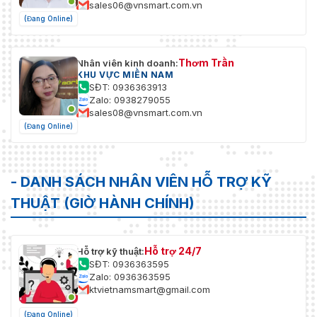
sales06@vnsmart.com.vn
(Đang Online)
Thơm Trần
Nhân viên kinh doanh:
KHU VỰC MIỀN NAM
SĐT: 0936363913
Zalo: 0938279055
sales08@vnsmart.com.vn
(Đang Online)
- DANH SÁCH NHÂN VIÊN HỖ TRỢ KỸ
THUẬT (GIỜ HÀNH CHÍNH)
Hỗ trợ 24/7
Hỗ trợ kỹ thuật:
SĐT: 0936363595
Zalo: 0936363595
ktvietnamsmart@gmail.com
(Đang Online)