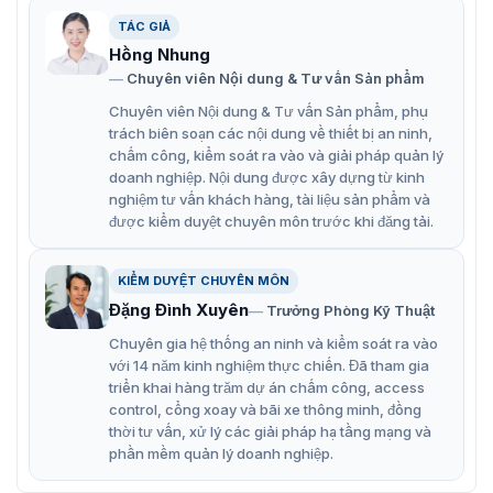
Tính năng nổi bật của ZKTeco BL-852O38S
TÁC GIẢ
H.265Công nghệ H.265 là sự tối ưu hóa tiến hóa của
Hồng Nhung
H.264 truyền thống. Nó bao gồm một loạt các chiến
Chuyên viên Nội dung & Tư vấn Sản phẩm
lược mã hóa như ROI động, giảm nhiễu 2D & 3D
Chuyên viên Nội dung & Tư vấn Sản phẩm, phụ
thông minh để cung cấp video chất lượng cao và tiết
trách biên soạn các nội dung về thiết bị an ninh,
chấm công, kiểm soát ra vào và giải pháp quản lý
kiệm đáng kể băng thông và bộ nhớ lên đến 70%.
doanh nghiệp. Nội dung được xây dựng từ kinh
Sự bảo vệVới thiết kế cơ học chính xác và vỏ kim loại
nghiệm tư vấn khách hàng, tài liệu sản phẩm và
chắc chắn, camera IP của dòng BioEco được xếp
được kiểm duyệt chuyên môn trước khi đăng tải.
hạng IP67 có thể chống nước và lâu ngày bám
bụi.Hỗ trợ ± 10% dung sai điện áp đầu vào, máy ảnh
KIỂM DUYỆT CHUYÊN MÔN
có thể hoạt động an toàn trong điều kiện nguồn điện
Đặng Đình Xuyên
Trưởng Phòng Kỹ Thuật
khắc nghiệt hoặc không ổn định.
Chuyên gia hệ thống an ninh và kiểm soát ra vào
Với phạm vi nhiệt độ làm việc từ -30 ° C đến 60 ° C,
với 14 năm kinh nghiệm thực chiến. Đã tham gia
máy ảnh có thể được sử dụng trong nhiều môi trường
triển khai hàng trăm dự án chấm công, access
ngoài trời khắc nghiệt.
control, cổng xoay và bãi xe thông minh, đồng
thời tư vấn, xử lý các giải pháp hạ tầng mạng và
phần mềm quản lý doanh nghiệp.
Kích thước camera ZKTeco BL-852O38S