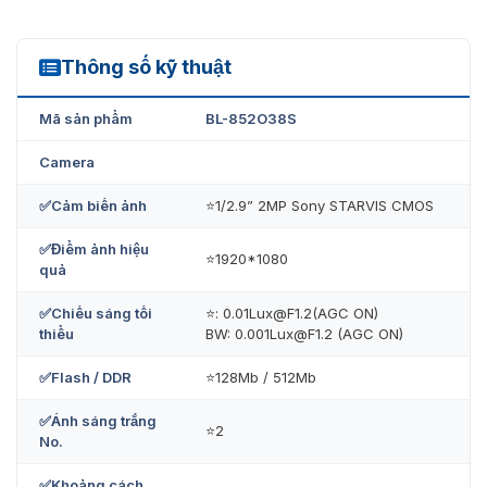
Thông số kỹ thuật
BL-852O38S
Mã sản phẩm
BL-852O38S
Camera
✅Cảm biến ảnh
⭐1/2.9” 2MP Sony STARVIS CMOS
✅Điểm ảnh hiệu
⭐1920*1080
quả
BL-852O38S
✅Chiếu sáng tối
⭐: 0.01Lux@F1.2(AGC ON)
thiểu
BW: 0.001Lux@F1.2 (AGC ON)
Ưu đãi khi mua sản phẩm ZKTeco BL-
✅Flash / DDR
⭐128Mb / 512Mb
852O38S chỉ có tại VietNamSmart
✅Ánh sáng trắng
⭐2
Chọn đơn vị VietnamSmart để mua camera ZKTeco BL-
No.
852O38S để được mua hàng với giá rẻ nhất thị trường.
Hỗ trợ tư vấn về khóa hoàn toàn miễn phí. Hỗ trợ lắp đặt,
✅Khoảng cách