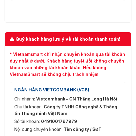
⭐AntarVis 2.0
✅Phần mềm
ZKBioSecurity IVS
quản lý (VMS)
BioAccess IVS
✅Hệ điều hành
⭐Windows
✅P2P Cloud
Quý khách hàng lưu ý về tài khoản thanh toán!
⭐Hỗ trợ
Service
* Vietnamsmart chỉ nhận chuyển khoản qua tài khoản
Lưu ý: Tính năng phát trực tuyến video không khả dụng
duy nhất ở dưới. Khách hàng tuyệt đối không chuyển
cho Firefox / Chrome / Safari
khoản vào những tài khoản khác. Nếu không
Giao diện
VietnamSmart sẽ không chịu trách nhiệm.
✅Ethernet
⭐1 RJ-45 port (10/100Mbps)
NGÂN HÀNG VIETCOMBANK (VCB)
Kỹ thuật chung
Chi nhánh:
Vietcombank – CN Thăng Long Hà Nội
Chủ tài khoản:
Công ty TNHH Công nghệ & Thông
✅Nguồn cấp
⭐DC 12V±10%
tin Thông minh Việt Nam
Số tài khoản:
0491001797979
✅Sự tiêu thụ
⭐<3W
năng lượng
Nội dung chuyển khoản:
Tên công ty / SĐT