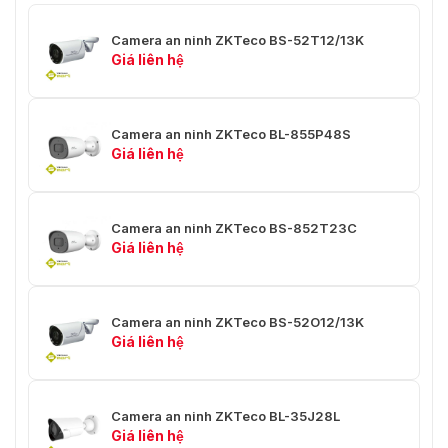
✅Nén âm thanh
⭐G7.11u
Camera an ninh ZKTeco BS-52T12/13K
✅Bảo mật
⭐5 areas
Giá liên hệ
✅WDR
⭐DWDR
✅Ngày / đêm
⭐Hỗ trợ
Camera an ninh ZKTeco BL-855P48S
Giá liên hệ
✅Cân bằng trắng
⭐Hỗ trợ
✅Defog
⭐Hỗ trợ
Camera an ninh ZKTeco BS-852T23C
Giá liên hệ
✅Giảm tiếng ồn
⭐2D/3D DNR
✅Gương / lật
⭐Hỗ trợ
Camera an ninh ZKTeco BS-52O12/13K
✅HLC
⭐N/A
Giá liên hệ
✅BLC
⭐Hỗ trợ
✅ROI
⭐4 areas
Camera an ninh ZKTeco BL-35J28L
Giá liên hệ