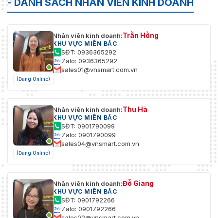
- DANH SÁCH NHÂN VIÊN KINH DOANH
Trần Hồng
Nhân viên kinh doanh:
KHU VỰC MIỀN BẮC
SĐT: 0936365292
Zalo: 0936365292
sales01@vnsmart.com.vn
(Đang Online)
Thu Hà
Nhân viên kinh doanh:
KHU VỰC MIỀN BẮC
SĐT: 0901790099
Zalo: 0901790099
sales04@vnsmart.com.vn
(Đang Online)
Đỗ Giang
Nhân viên kinh doanh:
KHU VỰC MIỀN BẮC
SĐT: 0901792266
Zalo: 0901792266
sales02@vnsmart.com.vn