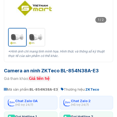
1 / 2
*Hình ảnh chỉ mang tính minh họa. Hình thức và thông số kỹ thuật
thực tế của sản phẩm có thể khác.
Camera an ninh ZKTeco BL-854N38A-E3
Giá liên hệ
Giá tham khảo:
Mã sản phẩm:
BL-854N38A-E3
Thương hiệu:
ZKTeco
Chat Zalo OA
Chat Zalo 2
(Hỗ trợ 24/7)
(Hỗ trợ 24/7)
Gọi Hotline 1
Gọi Hotline 2