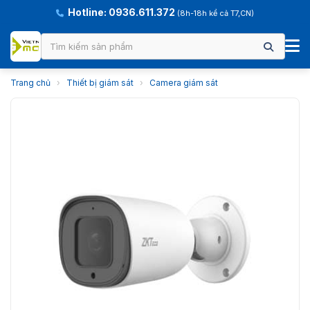
Hotline: 0936.611.372
(8h-18h kể cả T7,CN)
Trang chủ
›
Thiết bị giám sát
›
Camera giám sát