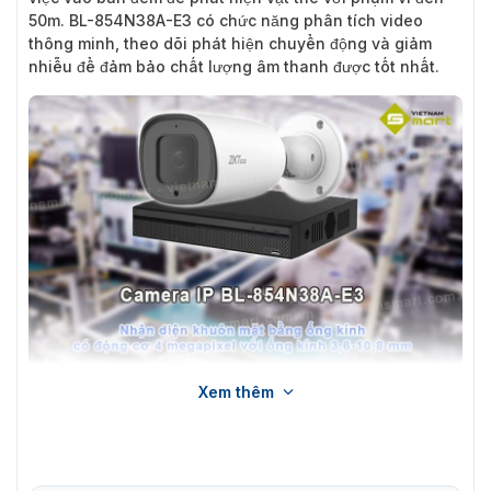
50m. BL-854N38A-E3 có chức năng phân tích video
thông minh, theo dõi phát hiện chuyển động và giảm
nhiễu để đảm bảo chất lượng âm thanh được tốt nhất.
Xem thêm
Giới thiệu về thiết bị camera an ninh ZKTeco BL-854N38A-E3
Tính năng nổi bật của ZKTeco BL-