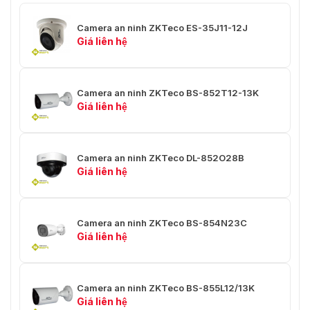
Tỷ lệ thu phóng
3X
Camera an ninh ZKTeco ES-35J11-12J
Giảm nhiễu kỹ thuật
Giá liên hệ
DNR 2D / 3D
số
Khoảng cách IR
50m / 164ft
Camera an ninh ZKTeco BS-852T12-13K
Âm thanh
Hỗ trợ
Giá liên hệ
Tự động kiểm soát
Hỗ trợ
được
Camera an ninh ZKTeco DL-852O28B
Giá liên hệ
Ngày đêm
Hỗ trợ
Giảm nhiễu kỹ thuật
Hỗ trợ
số
Camera an ninh ZKTeco BS-854N23C
Giá liên hệ
Cân bằng trắng tự
Hỗ trợ
động
Thay đổi đèn nền
Hỗ trợ
Camera an ninh ZKTeco BS-855L12/13K
Giá liên hệ
Không nhấp nháy
Hỗ trợ