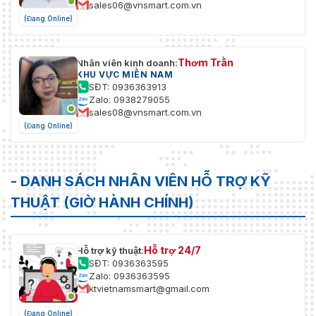
sales06@vnsmart.com.vn
(Đang Online)
Thơm Trần
Nhân viên kinh doanh:
KHU VỰC MIỀN NAM
SĐT: 0936363913
Zalo: 0938279055
sales08@vnsmart.com.vn
(Đang Online)
- DANH SÁCH NHÂN VIÊN HỖ TRỢ KỸ
THUẬT (GIỜ HÀNH CHÍNH)
Hỗ trợ 24/7
Hỗ trợ kỹ thuật:
SĐT: 0936363595
Zalo: 0936363595
ktvietnamsmart@gmail.com
(Đang Online)