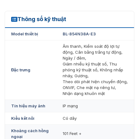
Chống sét lên đến 6KV
Vỏ kim loại tiêu chuẩn bảo vệ chuẩn quốc tế IP67
Thông số kỹ thuật
Hỗ trợ âm thanh / báo thức / RS485 / khe cắm thẻ
BL-854N38A-E3
nhớ SD
Model thiết bị
BL-854N38A-E3
Âm thanh, Kiểm soát độ lợi tự
động, Cân bằng trắng tự động,
Ngày / đêm,
Giảm nhiễu kỹ thuật số, Thu
Đặc trưng
phóng kỹ thuật số, Không nhấp
nháy, Gương,
Theo dõi phát hiện chuyển động,
ONVIF, Che mặt nạ riêng tư,
Nhận dạng khuôn mặt
Tín hiệu máy ảnh
IP mạng
Kiểu kết nối
Có dây
Camera an ninh BL-854N38A-E3 theo dõi từ xa bằng điện thoại
Khoảng cách hồng
101 Feet +
Hiện nay việc sử dụng camera là một sự lựa chọn tuyệt
ngoại