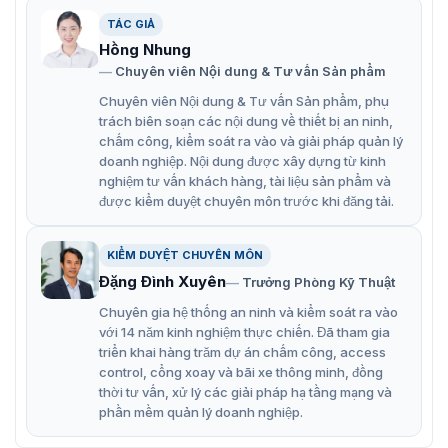
854N38A-E3
TÁC GIẢ
Camera an ninh BL-854N38A-E3 được tích hợp nhiều
Hồng Nhung
tính năng công nghệ cho một thiết bị chất lượng để làm
Chuyên viên Nội dung & Tư vấn Sản phẩm
việc đạt hiệu quả cao. Đọ phân giải giúp bạn giám sát
các sự kiện được tốt hơn. Dễ dàng theo dõi từ xa bằng
Chuyên viên Nội dung & Tư vấn Sản phẩm, phụ
điện thoại hoặc máy tính trên nhiều trình duyệt web.
trách biên soạn các nội dung về thiết bị an ninh,
chấm công, kiểm soát ra vào và giải pháp quản lý
Cảm biến Sony STARVIS CMOS 1 / 2,8 ”
doanh nghiệp. Nội dung được xây dựng từ kinh
nghiệm tư vấn khách hàng, tài liệu sản phẩm và
Mã hóa dòng kép H.265 +
được kiểm duyệt chuyên môn trước khi đăng tải.
Ống kính quang học chất lượng cao: 3.6-10.8mm
Phạm vi hiệu quả IR 50m
KIỂM DUYỆT CHUYÊN MÔN
Đặng Đình Xuyên
Trưởng Phòng Kỹ Thuật
PoE tích hợp
Chuyên gia hệ thống an ninh và kiểm soát ra vào
Một thuật toán nhận diện khuôn mặt được nhúng
với 14 năm kinh nghiệm thực chiến. Đã tham gia
Phân tích video thông minh có sẵn
triển khai hàng trăm dự án chấm công, access
control, cổng xoay và bãi xe thông minh, đồng
Nhiều trình duyệt web được hỗ trợ
thời tư vấn, xử lý các giải pháp hạ tầng mạng và
phần mềm quản lý doanh nghiệp.
Xem từ xa với ứng dụng di động hoặc VMS