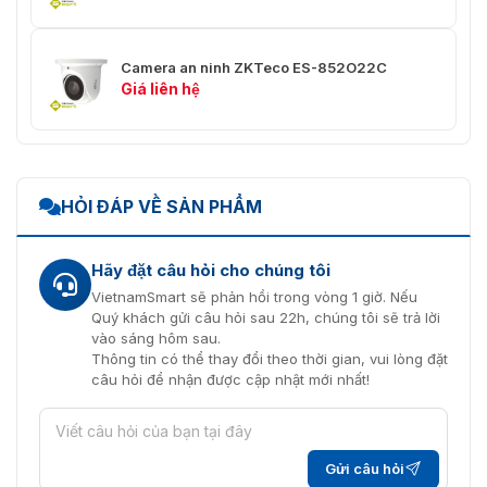
Theo dõi phát hiện
Hỗ trợ
chuyển động
Camera an ninh ZKTeco ES-852O22C
Giá liên hệ
Che giấu quyền
Hỗ trợ
riêng tư
Dải động rộng
Hỗ trợ
HỎI ĐÁP VỀ SẢN PHẨM
Gương
Hỗ trợ
ONVIF
Hỗ trợ
Hãy đặt câu hỏi cho chúng tôi
VietnamSmart sẽ phản hồi trong vòng 1 giờ. Nếu
Zoom kỹ thuật số
Hỗ trợ
Quý khách gửi câu hỏi sau 22h, chúng tôi sẽ trả lời
vào sáng hôm sau.
Thông tin có thể thay đổi theo thời gian, vui lòng đặt
câu hỏi để nhận được cập nhật mới nhất!
Gửi câu hỏi