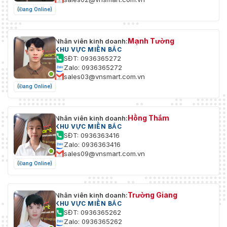
(Đang Online)
Mạnh Tường
Nhân viên kinh doanh:
KHU VỰC MIỀN BẮC
SĐT: 0936365272
Zalo: 0936365272
sales03@vnsmart.com.vn
(Đang Online)
Hồng Thắm
Nhân viên kinh doanh:
KHU VỰC MIỀN BẮC
SĐT: 0936363416
Zalo: 0936363416
sales09@vnsmart.com.vn
(Đang Online)
Trường Giang
Nhân viên kinh doanh:
KHU VỰC MIỀN BẮC
SĐT: 0936365262
Zalo: 0936365262