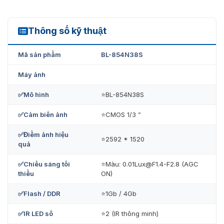
Kích thước camera ZKTeco BL-854N38S
Thông số kỹ thuật
BL-854N38S
Mã sản phẩm
BL-854N38S
Máy ảnh
✅Mô hình
⭐BL-854N38S
✅Cảm biến ảnh
⭐CMOS 1/3 ”
✅Điểm ảnh hiệu
⭐2592 * 1520
quả
✅Chiếu sáng tối
⭐Màu: 0.01Lux@F1.4-F2.8 (AGC
BL-854N38S
thiểu
ON)
Ưu đãi lớn khi mua sản phẩm ZKTeco
✅Flash / DDR
⭐1Gb / 4Gb
BL-855P48S tại VietNamSmart
✅IR LED số
⭐2 (IR thông minh)