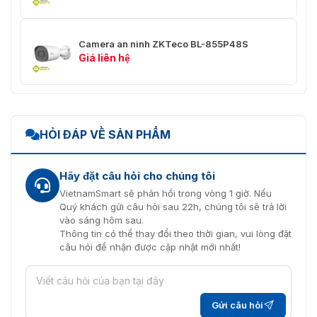
✅Chống nhấp nháy
⭐Ủng hộ
Camera an ninh ZKTeco BL-855P48S
IVA
Giá liên hệ
⭐Nhận diện khuôn mặt / Chéo
dòng / Phát hiện vùng /
✅Video thông minh
Đếm mục tiêu / Đối tượng còn lại
/ Mất / VQD /
Giả mạo video
HỎI ĐÁP VỀ SẢN PHẨM
✅Phát hiện khuôn
mặt
Hãy đặt câu hỏi cho chúng tôi
VietnamSmart sẽ phản hồi trong vòng 1 giờ. Nếu
✅Khuôn mặt
⭐N / A
Quý khách gửi câu hỏi sau 22h, chúng tôi sẽ trả lời
vào sáng hôm sau.
✅Nhận diện khuôn
Thông tin có thể thay đổi theo thời gian, vui lòng đặt
mặt trên mỗi khung
⭐30
câu hỏi để nhận được cập nhật mới nhất!
hình
✅Kích thước khuôn
⭐80x80 ~ 300x300 pixel
mặt được phát hiện
Gửi câu hỏi