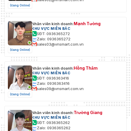
✅Kích thước (L * W
⭐246 * 85 * 76 (mm)
(Đang Online)
* H)
✅Nhiệt độ làm việc
⭐-30 ° C ~ 60 ° C
Mạnh Tường
Nhân viên kinh doanh:
KHU VỰC MIỀN BẮC
✅Độ ẩm làm việc
⭐10% ~ 90%
SĐT: 0936365272
Zalo: 0936365272
✅Khối lượng tịnh
⭐0,50kg
sales03@vnsmart.com.vn
(Đang Online)
✅Trọng lượng thô
⭐0,64kg
Hồng Thắm
Nhân viên kinh doanh:
KHU VỰC MIỀN BẮC
SĐT: 0936363416
Zalo: 0936363416
sales09@vnsmart.com.vn
(Đang Online)
Trường Giang
Nhân viên kinh doanh:
KHU VỰC MIỀN BẮC
SĐT: 0936365262
Zalo: 0936365262