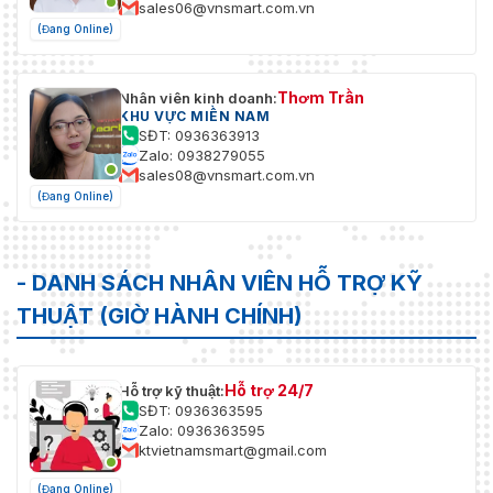
sales06@vnsmart.com.vn
(Đang Online)
Thơm Trần
Nhân viên kinh doanh:
KHU VỰC MIỀN NAM
SĐT: 0936363913
Zalo: 0938279055
sales08@vnsmart.com.vn
(Đang Online)
- DANH SÁCH NHÂN VIÊN HỖ TRỢ KỸ
THUẬT (GIỜ HÀNH CHÍNH)
Hỗ trợ 24/7
Hỗ trợ kỹ thuật:
SĐT: 0936363595
Zalo: 0936363595
ktvietnamsmart@gmail.com
(Đang Online)