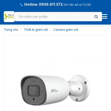
Hotline: 0936.611.372
(8h-18h kể cả T7,CN)
Trang chủ
›
Thiết bị giám sát
›
Camera giám sát