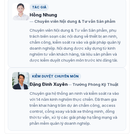
động đã diễn ra tại khu vực lắp đặt, đảm bao việc giám
sát cả ngày lẫn đêm.
TÁC GIẢ
Hồng Nhung
Tính năng nổi bật của ZKTeco BL-854N38S
Chuyên viên Nội dung & Tư vấn Sản phẩm
H.265Công nghệ H.265 là sự tối ưu hóa tiến hóa của
Chuyên viên Nội dung & Tư vấn Sản phẩm, phụ
trách biên soạn các nội dung về thiết bị an ninh,
H.264 truyền thống. Nó bao gồm một loạt các chiến
chấm công, kiểm soát ra vào và giải pháp quản lý
lược mã hóa như ROI động, giảm nhiễu 2D & 3D
doanh nghiệp. Nội dung được xây dựng từ kinh
thông minh để cung cấp video chất lượng cao và tiết
nghiệm tư vấn khách hàng, tài liệu sản phẩm và
kiệm đáng kể băng thông và bộ nhớ lên đến 70%.
được kiểm duyệt chuyên môn trước khi đăng tải.
Sự bảo vệVới thiết kế cơ học chính xác và vỏ kim loại
KIỂM DUYỆT CHUYÊN MÔN
chắc chắn, camera IP của dòng BioEco được xếp
Đặng Đình Xuyên
Trưởng Phòng Kỹ Thuật
hạng IP67 có thể chống nước và lâu ngày bám
bụi.Hỗ trợ ± 10% dung sai điện áp đầu vào, máy ảnh
Chuyên gia hệ thống an ninh và kiểm soát ra vào
với 14 năm kinh nghiệm thực chiến. Đã tham gia
có thể hoạt động an toàn trong điều kiện nguồn điện
triển khai hàng trăm dự án chấm công, access
khắc nghiệt hoặc không ổn định.
control, cổng xoay và bãi xe thông minh, đồng
Với phạm vi nhiệt độ làm việc từ -30 ° C đến 60 ° C,
thời tư vấn, xử lý các giải pháp hạ tầng mạng và
máy ảnh có thể được sử dụng trong nhiều môi trường
phần mềm quản lý doanh nghiệp.
ngoài trời khắc nghiệt.