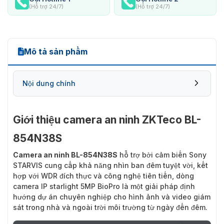
(Hỗ trợ 24/7)
(Hỗ trợ 24/7)
Mô tả sản phẩm
Nội dung chính
Giới thiệu camera an ninh ZKTeco BL-
Những thông tin bạn cần biết về thiết bị an
854N38S
ninh BL-854N38S
Camera an ninh BL-854N38S
hỗ trợ bởi cảm biến Sony
STARVIS cung cấp khả năng nhìn ban đêm tuyệt vời, kết
hợp với WDR đích thực và công nghệ tiên tiến, dòng
camera IP starlight 5MP BioPro là một giải pháp định
hướng dự án chuyên nghiệp cho hình ảnh và video giám
sát trong nhà và ngoài trời môi trường từ ngày đến đêm.