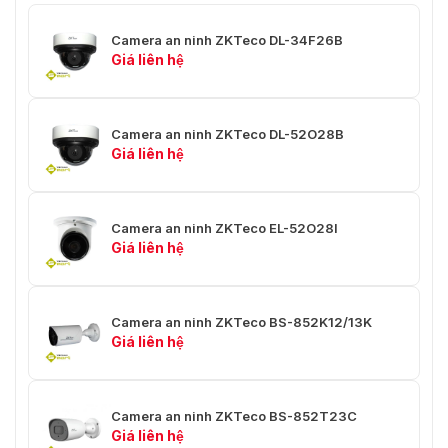
✅Mặt nạ bảo mật
⭐4 khu vực
Camera an ninh ZKTeco DL-34F26B
Giá liên hệ
✅WDR
⭐DWDR
✅Ngày đêm
⭐Ủng hộ
Camera an ninh ZKTeco DL-52O28B
✅Cân bằng trắng
Giá liên hệ
⭐N / A
✅Defog
⭐N / A
Camera an ninh ZKTeco EL-52O28I
✅Giảm tiếng ồn
⭐2D / 3D DNR
Giá liên hệ
✅Gương / Lật
⭐Ủng hộ
✅Chế độ hành lang
⭐Ủng hộ
Camera an ninh ZKTeco BS-852K12/13K
Giá liên hệ
✅HLC
⭐Ủng hộ
✅BLC
⭐Ủng hộ
Camera an ninh ZKTeco BS-852T23C
✅ROI
⭐4 khu vực
Giá liên hệ