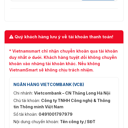
✅Lọc chất lượng
⭐Ủng hộ
khuôn mặt
✅Khu vực phát hiện
⭐Đã xác định người dùng
✅Ghi lại phản hồi
⭐≤1 giây
Quý khách hàng lưu ý về tài khoản thanh toán!
✅Mạng lưới
* Vietnamsmart chỉ nhận chuyển khoản qua tài khoản
⭐TCP / IP, UDP, HTTP, DHCP,
✅Giao thức
duy nhất ở dưới. Khách hàng tuyệt đối không chuyển
RTSP, NTP
khoản vào những tài khoản khác. Nếu không
VietnamSmart sẽ không chịu trách nhiệm.
✅Khả năng tương
⭐Hồ sơ ONVIF S, SDK, API
tác
NGÂN HÀNG VIETCOMBANK (VCB)
✅Tối đa Người
⭐5
dùng trực tuyến
Chi nhánh:
Vietcombank – CN Thăng Long Hà Nội
Chủ tài khoản:
Công ty TNHH Công nghệ & Thông
✅Trình duyệt web
⭐IE / Firefox / Chrome / Safari
tin Thông minh Việt Nam
Số tài khoản:
0491001797979
✅Phần mềm quản
⭐AntarVis 2.0 / ZKBioSecurity IVS
lý (VMS)
/ BioAccess IVS
Nội dung chuyển khoản:
Tên công ty / SĐT