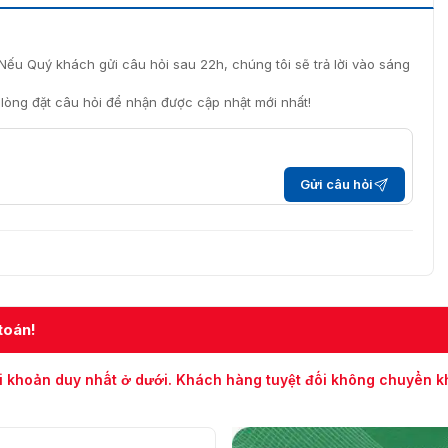
Nếu Quý khách gửi câu hỏi sau 22h, chúng tôi sẽ trả lời vào sáng
i lòng đặt câu hỏi để nhận được cập nhật mới nhất!
era an ninh ZKTeco EL-852T38I
o EL-852T38I chính hãng thế hệ mới nhất. Xin quý khách
 theo hotline: 0936611372 để gặp chuyên viên tư vấn hỗ trợ
Gửi câu hỏi
ản phẩm ZKTeco EL-852T38I.
toán!
i khoản duy nhất ở dưới. Khách hàng tuyệt đối không chuyển 