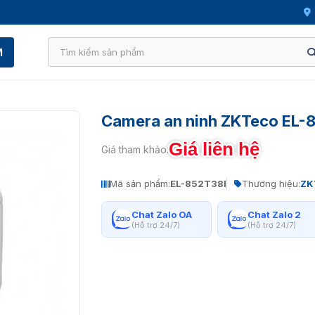
M
Camera an ninh ZKTeco EL-
Giá liên hệ
Giá tham khảo:
Mã sản phẩm:
EL-852T38I
Thương hiệu:
ZK
Chat Zalo OA
Chat Zalo 2
(Hỗ trợ 24/7)
(Hỗ trợ 24/7)