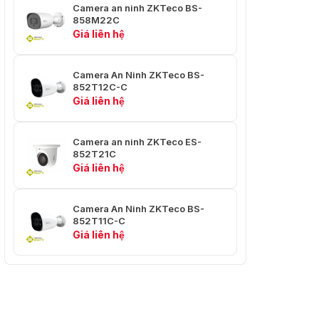
hiện
Camera an ninh ZKTeco BS-
858M22C
Khe cắm thẻ
Giá liên hệ
Không
nhớ SD
Loại tốc độ bit
CBR / VBR
Camera An Ninh ZKTeco BS-
852T12C-C
Đầu vào / đầu
Giá liên hệ
Không
ra cảnh báo
Lọc chất
Camera an ninh ZKTeco ES-
Có
852T21C
lượng
Giá liên hệ
Cách âm
DNR 2D / 3D
Camera An Ninh ZKTeco BS-
Sự tiêu thụ
＜ 3W
852T11C-C
năng lượng
Giá liên hệ
Dinh dưỡng
DC 12V PoE, IEEE802.3af
Nhiệt độ làm
0 ℃ - + 45ºC
việc