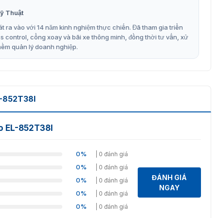
ỹ Thuật
 STARVIS CMOS
t ra vào với 14 năm kinh nghiệm thực chiến. Đã tham gia triển
quản lý có thể phóng to khung hình trong khu vực giám
control, cổng xoay và bãi xe thông minh, đồng thời tư vấn, xử
mềm quản lý doanh nghiệp.
ản lý có thể quan sát hiệu quả những góc khuất khó nhìn
quả như: phát hiện khuôn mặt / vượt biên / xâm nhập vùng
-852T38I
c tiêu
o EL-852T38I
ất bền bỉ
hí hậu khắc nghiệt khác nhau
0%
| 0 đánh giá
bị nhiều linh kiện như: giá đỡ, móc treo, ốc vít. Cũng
0%
| 0 đánh giá
 và an toàn nhất cho khu vực. Từ đó gián tiếp góp phần
ĐÁNH GIÁ
0%
| 0 đánh giá
ệc.
NGAY
0%
| 0 đánh giá
38I tại VietnamSmart
0%
| 0 đánh giá