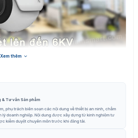
Xem thêm
era an ninh ZKTeco EL-852T38I
iám sát EL-852T38I
g & Tư vấn Sản phẩm
ợp những thông số kỹ thuật cao, giúp việc ghi lại hình
, phụ trách biên soạn các nội dung về thiết bị an ninh, chấm
ụng thêm các model đầu ghi hình cao cấp để lưu trữ là
n lý doanh nghiệp. Nội dung được xây dựng từ kinh nghiệm tư
 soát và xem lại một cách tốt nhất. Trên đây là một vài
ợc kiểm duyệt chuyên môn trước khi đăng tải.
ng nghệ EL-852T38I:
ới các tỷ lệ góc xoay linh hoạt