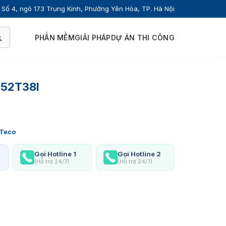
Số 4, ngõ 173 Trung Kính, Phường Yên Hòa, TP. Hà Nội
PHẦN MỀM
GIẢI PHÁP
DỰ ÁN THI CÔNG
852T38I
Teco
Gọi Hotline 1
Gọi Hotline 2
(Hỗ trợ 24/7)
(Hỗ trợ 24/7)