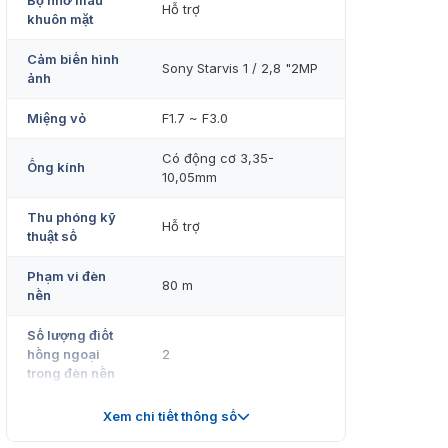
Bộ nhớ mẫu
Hỗ trợ
khuôn mặt
Cảm biến hình
Sony Starvis 1 / 2,8 "2MP
ảnh
Miệng vỏ
F1.7 ~ F3.0
Có động cơ 3,35-
Ống kính
10,05mm
Thu phóng kỹ
Hỗ trợ
thuật số
Phạm vi đèn
80 m
nền
Số lượng điốt
hồng ngoại
2
trong đèn nền
Màu: 0.08Lux@F2.0 (AGC
Xem chi tiết thông số
Chiếu sáng tối
ON) BW: 0.001Lux@F2.0
thiểu