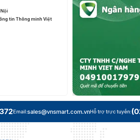
 Nội
ng tin Thông minh Việt
.372
(0
sales@vnsmart.com.vn
Email:
Hỗ trợ trực tuyến: