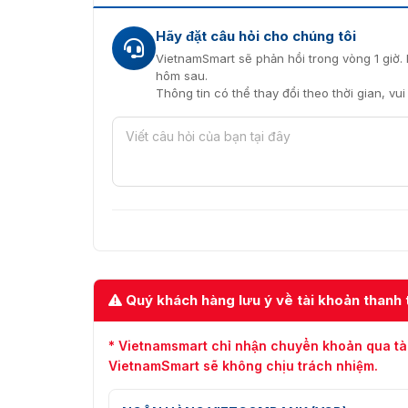
Hãy đặt câu hỏi cho chúng tôi
VietnamSmart sẽ phản hồi trong vòng 1 giờ. 
hôm sau.
Thông tin có thể thay đổi theo thời gian, vu
Ứng dụng của cam
Để nhận tư vấn và báo giá về sản phẩm ZKTec
hàng vui lòng liên hệ trực tiếp với chúng tôi
các thắc mắc của bạn cũng như báo giá về s
Quý khách hàng lưu ý về tài khoản thanh 
* Vietnamsmart chỉ nhận chuyển khoản qua tà
VietnamSmart sẽ không chịu trách nhiệm.