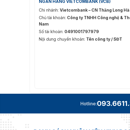
NGÂN HÀNG VIETCOMBANK (VCB)
Chi nhánh:
Vietcombank – CN Thăng Long Hà
Chủ tài khoản:
Công ty TNHH Công nghệ & Thô
Nam
Số tài khoản:
0491001797979
Nội dung chuyển khoản:
Tên công ty / SĐT
093.6611
Hotline: