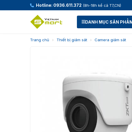
Hotline: 0936.611.372
(8h-18h kể cả T7,CN)
DANH MỤC SẢN PHẨ
Trang chủ
›
Thiết bị giám sát
›
Camera giám sát