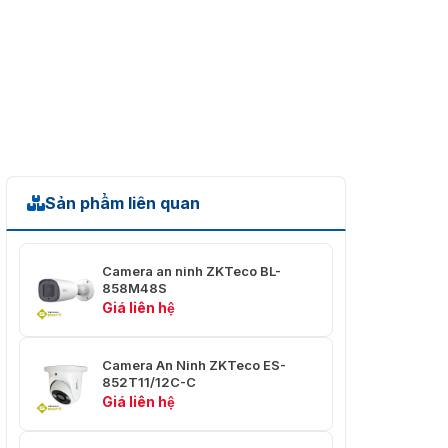
USB
Không
WDR
DWDR
chống chói
Hỗ trợ
Chống sương
Hỗ trợ
mù
Sản phẩm liên quan
Âm thanh vào /
Không
ra
Camera an ninh ZKTeco BL-
Nén âm thanh
G.711U
858M48S
Giá liên hệ
Cân bằng
Hỗ trợ
trắng
Camera An Ninh ZKTeco ES-
Tín hiệu /
> 52 dB
852T11/12C-C
tiếng ồn
Giá liên hệ
Tốc độ phát
30 người trong khung