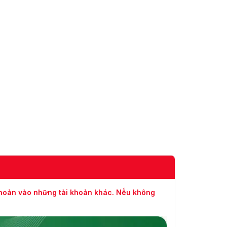
Độ ẩm
10-90%
Trọng lượng
0,4kg
tịnh / kg
Tổng trọng
0,64kg
lượng (kg
Kích thước,
d112 x 105 mm
mm
Lớp bảo vệ
IP67
khoản vào những tài khoản khác. Nếu không