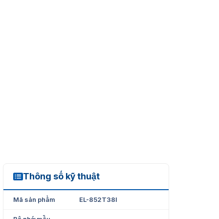
Thông số kỹ thuật
EL-852T38I
Mã sản phẩm
EL-852T38I