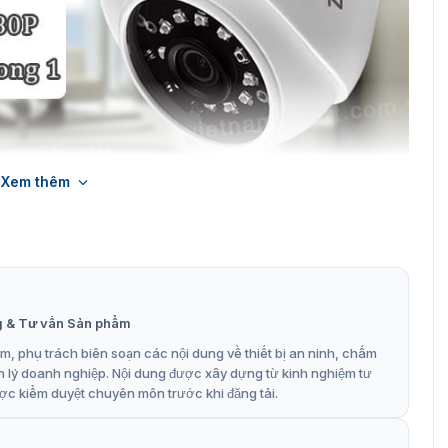
Xem thêm
ề camera an ninh es-32b11a
 ninh ES-32B11A
g & Tư vấn Sản phẩm
tích hợp nhiều tính năng công nghệ hiện đại. Thiết kế với
, phụ trách biên soạn các nội dung về thiết bị an ninh, chấm
ả năng chống nước và bụi bẩn cao cấp. Có thể sử dụng
n lý doanh nghiệp. Nội dung được xây dựng từ kinh nghiệm tư
đặc điểm vượt trội khác cho việc đảm bảo an ninh được tốt
ợc kiểm duyệt chuyên môn trước khi đăng tải.