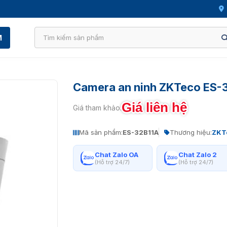
M
Camera an ninh ZKTeco ES-
Giá liên hệ
Giá tham khảo:
Mã sản phẩm:
ES-32B11A
Thương hiệu:
ZKT
Chat Zalo OA
Chat Zalo 2
(Hỗ trợ 24/7)
(Hỗ trợ 24/7)