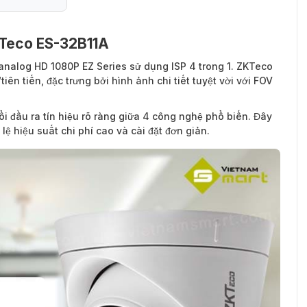
KTeco ES-32B11A
32B11A
nalog HD 1080P EZ Series sử dụng ISP 4 trong 1. ZKTeco
iên tiến, đặc trưng bởi hình ảnh chi tiết tuyệt vời với FOV
 đầu ra tín hiệu rõ ràng giữa 4 công nghệ phổ biến. Đây
lệ hiệu suất chi phí cao và cài đặt đơn giản.