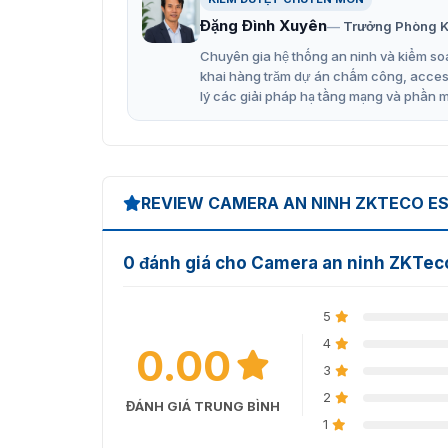
Ngõ ra video AHD / TVI / CVI / CVBS
Đặng Đình Xuyên
Trưởng Phòng K
Phạm vi hiệu quả IR 10 ~ 20m
Chuyên gia hệ thống an ninh và kiểm soá
khai hàng trăm dự án chấm công, access 
Ống kính quang học chất lượng cao 2.8m
lý các giải pháp hạ tầng mạng và phần 
REVIEW CAMERA AN NINH ZKTECO ES
0 đánh giá cho Camera an ninh ZKTec
5
4
0.00
3
2
ĐÁNH GIÁ TRUNG BÌNH
1