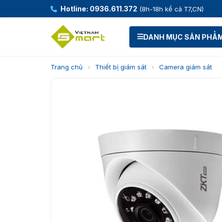
Hotline: 0936.611.372
(8h-18h kể cả T7,CN)
DANH MỤC SẢN PHẨ
Trang chủ
›
Thiết bị giám sát
›
Camera giám sát