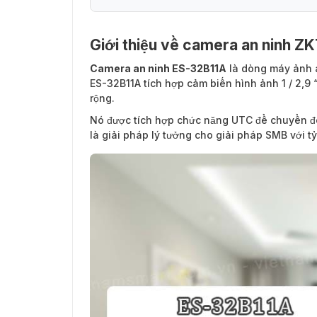
Giới thiệu về camera an ninh Z
Đặc điểm nổi bật của camera an ninh ES-
Camera an ninh ES-32B11A
là dòng máy ảnh a
ES-32B11A tích hợp cảm biến hình ảnh 1 / 2,9 “t
rộng.
Nó được tích hợp chức năng UTC để chuyển đổi
là giải pháp lý tưởng cho giải pháp SMB với tỷ 