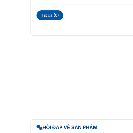
Tất cả (0)
Camera giám sát ES-32
Camera giám sát
giúp bạn kiểm soát an ninh
những công nghệ hiện đại, mới nhất được tra
khách hàng lựa chọn chô công ty, xí nghiệp,
Chức năng nổi bật của thiết bị camera 
Truyền khoảng cách dài
:
Được hỗ trợ bởi công nghệ HD Videoloss hàng
đồng trục RG59 / RG6 tương ứng.
IR thông minh
:
Dòng EZ được thiết kế với chức năng IR thôn
HỎI ĐÁP VỀ SẢN PHẨM
khi đối tượng đến gần máy ảnh trong đêm. Đả