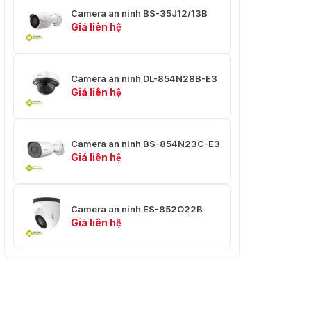
Camera an ninh BS-35J12/13B
✅ Trọng lượng
⭐ 0.13KG
Giá liên hệ
✅ Trọng lượng
⭐ 0.2KG
thô
Camera an ninh DL-854N28B-E3
Giá liên hệ
Camera an ninh BS-854N23C-E3
Giá liên hệ
Camera an ninh ES-852O22B
Giá liên hệ