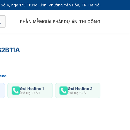
Số 4, ngõ 173 Trung Kính, Phường Yên Hòa, TP. Hà Nội
PHẦN MỀM
GIẢI PHÁP
DỰ ÁN THI CÔNG
32B11A
eco
Gọi Hotline 1
Gọi Hotline 2
(Hỗ trợ 24/7)
(Hỗ trợ 24/7)