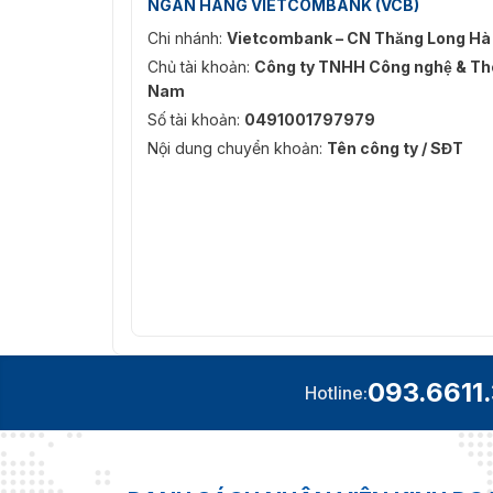
Hiện nay, chúng tôi đang có nhiều chính sách
NGÂN HÀNG VIETCOMBANK (VCB)
đặt và mua sản phẩm với giá hợp lý. Liên hệ n
Chi nhánh:
Vietcombank – CN Thăng Long Hà
báo giá về sản phẩm camera es-32b11a!!!
Chủ tài khoản:
Công ty TNHH Công nghệ & Thô
Nam
Số tài khoản:
0491001797979
Nội dung chuyển khoản:
Tên công ty / SĐT
093.6611
Hotline: