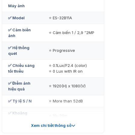
Máy ảnh
✅ Model
⭐ ES-32B11A
✅ Cảm biến
⭐ Cảm biến 1 / 2,9 ”2MP
ảnh
✅ Hệ thống
⭐ Progressive
quét
✅ Chiếu sáng
⭐ 0.1Lux/F2.4 (color)
tối thiểu
⭐ 0 Lux with IR on
✅ Điểm ảnh
⭐ 1920(H) x 1080(V)
hiệu quả
✅ Tỷ lệ S / N
⭐ More than 52dB
✅ Khoảng
⭐ 10~20m
cách IR
Xem chi tiết thông số
✅ IR LED số
⭐ 10