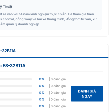
ỹ Thuật
t ra vào với 14 năm kinh nghiệm thực chiến. Đã tham gia triển
control, cổng xoay và bãi xe thông minh, đồng thời tư vấn, xử
m
mềm quản lý doanh nghiệp.
-32B11A
o ES-32B11A
0%
| 0 đánh giá
0%
| 0 đánh giá
ĐÁNH GIÁ
0%
| 0 đánh giá
NGAY
0%
| 0 đánh giá
0%
| 0 đánh giá