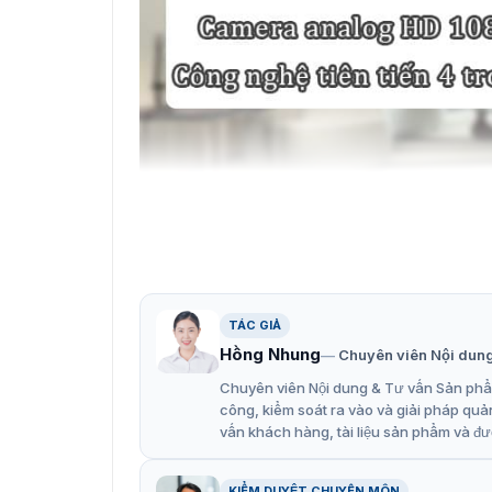
Giới thiệu v
TÁC GIẢ
Đặc điểm nổi bật của camera an
Hồng Nhung
Chuyên viên Nội dun
Thiết bị camera giám sát ES-32B11A này được 
Chuyên viên Nội dung & Tư vấn Sản phẩm
tiêu chuẩn bảo vệ chuẩn quốc tế IP66 cho kh
công, kiểm soát ra vào và giải pháp quả
được cả trong nhà lẫn ngoài trời. Cùng nhiều 
vấn khách hàng, tài liệu sản phẩm và đư
hơn.
Cảm biến 1 / 2.9 ”2MP
KIỂM DUYỆT CHUYÊN MÔN