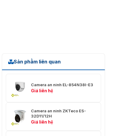
⭐ Tự động (ICR) / Thủ
✅ Day/Night
công
✅ Cân bằng độ
⭐ Hỗ trợ
trắng
✅ Giảm tiếng
⭐ 2D DNR
ồn
Thông số chung
Sản phẩm liên quan
✅ Nhiệt độ làm
⭐ -30°C ~ +60°C
việc
Camera an ninh EL-854N38I-E3
✅ Độ ẩm
⭐ 10~90%
Giá liên hệ
✅ Nguồn cấp
⭐ DC12V±10%
Camera an ninh ZKTeco ES-
✅ Tiêu thụ
32D11/12H
⭐＜3.2W(IR off)
điện năng
Giá liên hệ
✅ Kích thước
⭐ Φ93 x 70 mm