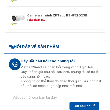
Phần mềm phân
Antar Vis 2.0
tích PC
Camera an ninh ZKTeco BS-852O23B
Giá liên hệ
macOS / Windows / IOS /
HĐH hỗ trợ
Android
Người dùng
3
Chảy
Gấp đôi
HỎI ĐÁP VỀ SẢN PHẨM
Kích thước khuôn
80x80 - 300x300 pix.
mặt
Hãy đặt câu hỏi cho chúng tôi
VietnamSmart sẽ phản hồi trong vòng 1 giờ. Nếu
TCP / IP, UDP, HTTP, IGMP, ICMP,
Quý khách gửi câu hỏi sau 22h, chúng tôi sẽ trả lời
DHCP, RTP / RTSP, DNS, DDNS,
vào sáng hôm sau.
Giao thức mạng
FTP, NTP, PPPoE, UPNP, SMTP,
Thông tin có thể thay đổi theo thời gian, vui lòng đặt
SNMP
câu hỏi để nhận được cập nhật mới nhất!
Tín hiệu / tiếng ồn
> 52 dB
Tốc độ phát hiện
30 người trong khung
Gửi câu hỏi