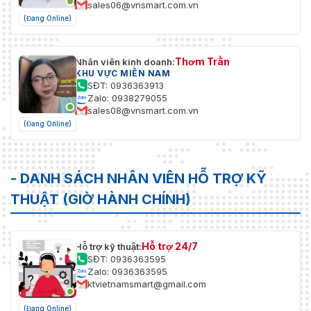
sales06@vnsmart.com.vn
(Đang Online)
Thơm Trần
Nhân viên kinh doanh:
KHU VỰC MIỀN NAM
SĐT: 0936363913
Zalo: 0938279055
sales08@vnsmart.com.vn
(Đang Online)
- DANH SÁCH NHÂN VIÊN HỖ TRỢ KỸ
THUẬT (GIỜ HÀNH CHÍNH)
Hỗ trợ 24/7
Hỗ trợ kỹ thuật:
SĐT: 0936363595
Zalo: 0936363595
ktvietnamsmart@gmail.com
(Đang Online)