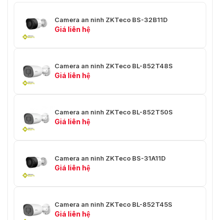
Phân tích video IVA
Đối tượng biến mất và tái xuất
hiện / Đếm mục tiêu
Camera an ninh ZKTeco BS-32B11D
Giá liên hệ
Thời gian phản
≤1 giây
ứng
Camera an ninh ZKTeco BL-852T48S
Ngày đêm
Có
Giá liên hệ
Phát hiện chuyển động, mất
Phát hiện video
video
Camera an ninh ZKTeco BL-852T50S
Gương / lật
Có
Giá liên hệ
Vùng phát hiện
có thể tùy chỉnh
Nút reset
Không
Camera an ninh ZKTeco BS-31A11D
Giá liên hệ
mặt nạ riêng tư
4 khu
Ứng dụng di động
Antar View Pro
Camera an ninh ZKTeco BL-852T45S
lật
Giá liên hệ
Có