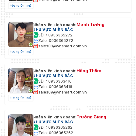
(Đang Online)
Mạnh Tường
Nhân viên kinh doanh:
KHU VỰC MIỀN BẮC
SĐT: 0936365272
Zalo: 0936365272
sales03@vnsmart.com.vn
(Đang Online)
Hồng Thắm
Nhân viên kinh doanh:
KHU VỰC MIỀN BẮC
SĐT: 0936363416
Zalo: 0936363416
sales09@vnsmart.com.vn
(Đang Online)
Trường Giang
Nhân viên kinh doanh:
KHU VỰC MIỀN BẮC
SĐT: 0936365262
Zalo: 0936365262