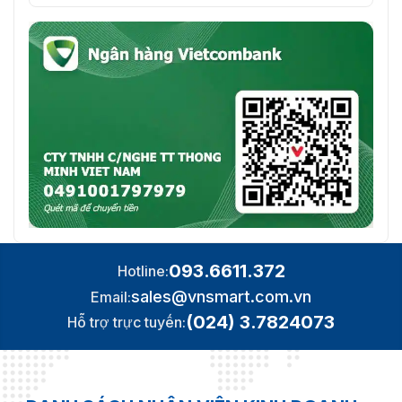
kg
Tổng trọng lượng
0,48kg
(kg
Kích thước, mm
107 x 107 x 78mm
Lớp bảo vệ
IP67
1080P (1920x1080) /1.3MP
FPS
(1280x960) / 720P (1280x720)
093.6611.372
Hotline:
sales@vnsmart.com.vn
Email:
(024) 3.7824073
Hỗ trợ trực tuyến: