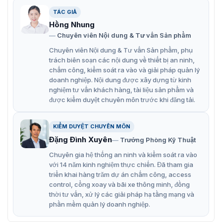
852T22C
TÁC GIẢ
Camera an ninh ZKTeco ES-852T22C được hoàn thiện
Hồng Nhung
với công nghệ thị giác máy tính với các chức năng thông
Chuyên viên Nội dung & Tư vấn Sản phẩm
minh phức tạp theo thời gian thực hoạt động hiệu quả.
Chuyên viên Nội dung & Tư vấn Sản phẩm, phụ
Ngoài ra, ES-852T22C cũng có rất nhiều các tính năng
trách biên soạn các nội dung về thiết bị an ninh,
công nghệ nổi bật khác nữa, giúp người quản lý làm việc
chấm công, kiểm soát ra vào và giải pháp quản lý
rất hiệu quả:
doanh nghiệp. Nội dung được xây dựng từ kinh
nghiệm tư vấn khách hàng, tài liệu sản phẩm và
Cảm bến hình ảnh lên đến 2MP 1 / 2,8 ”Sony
được kiểm duyệt chuyên môn trước khi đăng tải.
STARVIS
CMOS H.265 nén
KIỂM DUYỆT CHUYÊN MÔN
Ống kính 3,6mm chất lượng cao 30m IR
Đặng Đình Xuyên
Trưởng Phòng Kỹ Thuật
Tích hợp các công nghệ PoE
Chuyên gia hệ thống an ninh và kiểm soát ra vào
với 14 năm kinh nghiệm thực chiến. Đã tham gia
Thuật toán nhận diện khuôn mặt
triển khai hàng trăm dự án chấm công, access
control, cổng xoay và bãi xe thông minh, đồng
Phân tích video thông minh
thời tư vấn, xử lý các giải pháp hạ tầng mạng và
Xem từ xa qua ứng dụng di động VMS
phần mềm quản lý doanh nghiệp.
Chống sét lên đến 6kV