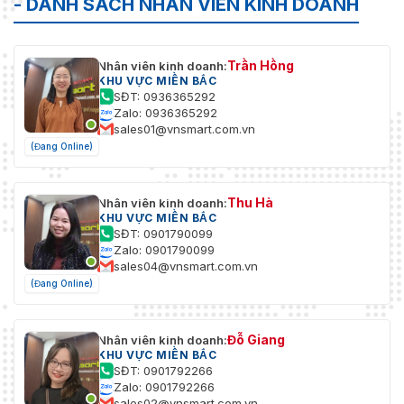
- DANH SÁCH NHÂN VIÊN KINH DOANH
Trần Hồng
Nhân viên kinh doanh:
KHU VỰC MIỀN BẮC
SĐT: 0936365292
Zalo: 0936365292
sales01@vnsmart.com.vn
(Đang Online)
Thu Hà
Nhân viên kinh doanh:
KHU VỰC MIỀN BẮC
SĐT: 0901790099
Zalo: 0901790099
sales04@vnsmart.com.vn
(Đang Online)
Đỗ Giang
Nhân viên kinh doanh:
KHU VỰC MIỀN BẮC
SĐT: 0901792266
Zalo: 0901792266
sales02@vnsmart.com.vn