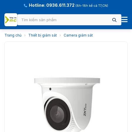
Hotline: 0936.611.372
(8h-18h kể cả T7,CN)
Trang chủ
›
Thiết bị giám sát
›
Camera giám sát