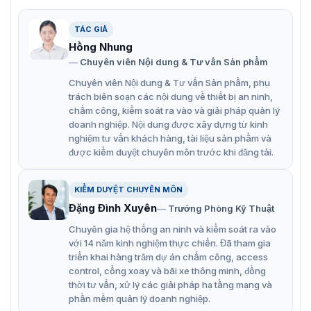
TÁC GIẢ
Hồng Nhung
Camera chuông cửa Dahua VTO6521K
Chuyên viên Nội dung & Tư vấn Sản phẩm
Chuyên viên Nội dung & Tư vấn Sản phẩm, phụ
Camera Dahua VTO6521K có tính năng
trách biên soạn các nội dung về thiết bị an ninh,
chấm công, kiểm soát ra vào và giải pháp quản lý
gì?
doanh nghiệp. Nội dung được xây dựng từ kinh
Dahua VTO6521K là một thiết bị chuông cửa hình ảnh IP
nghiệm tư vấn khách hàng, tài liệu sản phẩm và
được kiểm duyệt chuyên môn trước khi đăng tải.
hiện đại, tích hợp nhiều tính năng hữu ích, mang đến trải
nghiệm an ninh thông minh cho ngôi nhà của bạn.
Camera 2MP CMOS với công nghệ WDR giúp hình
KIỂM DUYỆT CHUYÊN MÔN
Đặng Đình Xuyên
ảnh sắc nét, rõ ràng ngay cả trong điều kiện ánh
Trưởng Phòng Kỹ Thuật
sáng yếu.
Chuyên gia hệ thống an ninh và kiểm soát ra vào
với 14 năm kinh nghiệm thực chiến. Đã tham gia
Màn hình LCD 4.3 inch với độ phân giải cao giúp bạn
triển khai hàng trăm dự án chấm công, access
quan sát dễ dàng.
control, cổng xoay và bãi xe thông minh, đồng
thời tư vấn, xử lý các giải pháp hạ tầng mạng và
Hỗ trợ mở khóa bằng mật khẩu, thẻ từ, mã QR và điều
phần mềm quản lý doanh nghiệp.
khiển từ xa.