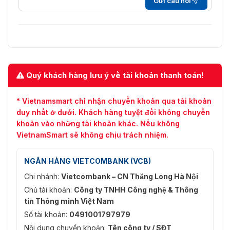
Gửi câu hỏi
1
cửa
1, thường mở theo mặc định (có
Kiểm soát khóa
thể mở rộng thành 2 kênh với
RS-485)
1 × Cổng Ethernet RJ-45 10/100
Cổng mạng
Quý khách hàng lưu ý về tài khoản thanh toán!
Mbps
Báo thức
* Vietnamsmart chỉ nhận chuyển khoản qua tài khoản
duy nhất ở dưới. Khách hàng tuyệt đối không chuyển
Báo động giả mạo
Hỗ trợ
khoản vào những tài khoản khác. Nếu không
VietnamSmart sẽ không chịu trách nhiệm.
Tổng quan
Mở khóa chế độ
Mật khẩu người dùng; mật khẩu
NGÂN HÀNG VIETCOMBANK (VCB)
mật khẩu
công khai; mật khẩu cưỡng bức
Chi nhánh:
Vietcombank – CN Thăng Long Hà Nội
Màu sắc ngoại hình
Bạc
Chủ tài khoản:
Công ty TNHH Công nghệ & Thông
tin Thông minh Việt Nam
Nguồn điện
12VDC, 2A
Số tài khoản:
0491001797979
Nội dung chuyển khoản:
Tên công ty / SĐT
Bộ đổi nguồn
Không bắt buộc