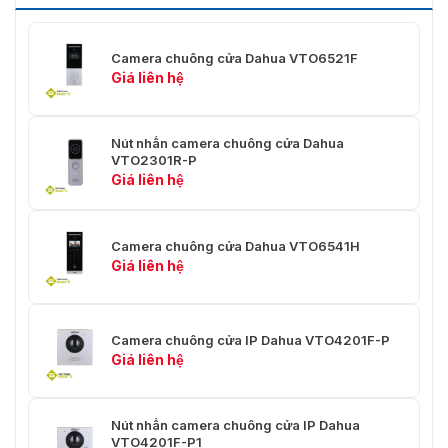
Thẻ; điều khiển từ xa; mật khẩu;
Chế độ mở khóa
mã QR
Camera chuông cửa Dahua VTO6521F
Giá liên hệ
Loại thẻ
Thẻ IC
Phát hiện chuyển
Phát hiện chuyển động video
Nút nhấn camera chuông cửa Dahua
động
VTO2301R-P
Giá liên hệ
Rời khỏi Video
Hỗ trợ
Cấu hình Web
Hỗ trợ
Camera chuông cửa Dahua VTO6541H
Giá liên hệ
Hiệu suất
Khoảng cách đọc
1 cm–3 cm (0,39"–1,18")
thẻ
Camera chuông cửa IP Dahua VTO4201F-P
Giá liên hệ
Phát hành thẻ tại
Hỗ trợ
địa phương
Nút nhấn camera chuông cửa IP Dahua
Vỏ bọc
Thép không gỉ 316
VTO4201F-P1