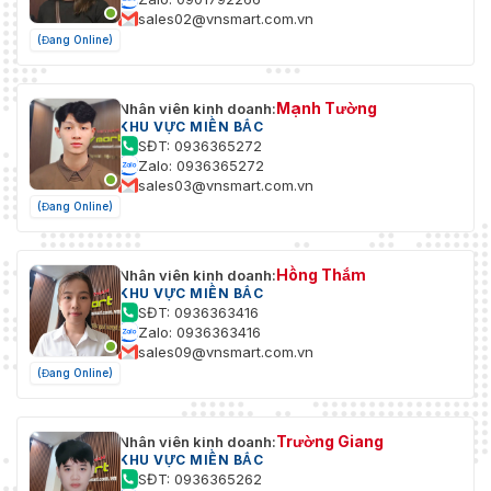
sales02@vnsmart.com.vn
(Đang Online)
Mạnh Tường
Nhân viên kinh doanh:
KHU VỰC MIỀN BẮC
SĐT: 0936365272
Zalo: 0936365272
sales03@vnsmart.com.vn
(Đang Online)
Hồng Thắm
Nhân viên kinh doanh:
KHU VỰC MIỀN BẮC
SĐT: 0936363416
Zalo: 0936363416
sales09@vnsmart.com.vn
(Đang Online)
Trường Giang
Nhân viên kinh doanh:
KHU VỰC MIỀN BẮC
SĐT: 0936365262