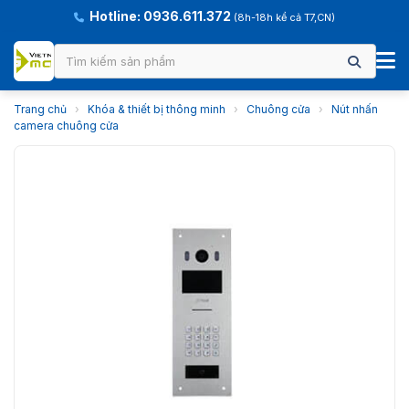
Hotline: 0936.611.372
(8h-18h kể cả T7,CN)
Trang chủ
›
Khóa & thiết bị thông minh
›
Chuông cửa
›
Nút nhấn
camera chuông cửa