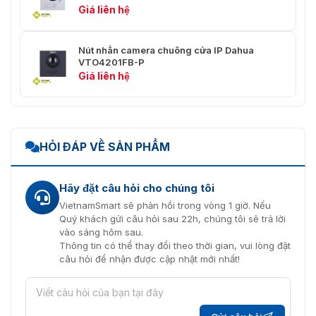
Giá liên hệ
Dung lượng
Dung lượng thẻ
10.000
Nút nhấn camera chuông cửa IP Dahua
VTO4201FB-P
Cảng
Giá liên hệ
RS-485
1
1 (đầu vào hoặc đầu ra, có thể
Wiegand
cấu hình)
HỎI ĐÁP VỀ SẢN PHẨM
Khóa điện
1
Hãy đặt câu hỏi cho chúng tôi
Đầu vào báo động
1 (số lượng kỹ thuật số)
VietnamSmart sẽ phản hồi trong vòng 1 giờ. Nếu
Quý khách gửi câu hỏi sau 22h, chúng tôi sẽ trả lời
Đầu ra báo động
1 (tiếp sức)
vào sáng hôm sau.
Thông tin có thể thay đổi theo thời gian, vui lòng đặt
Công suất đầu ra
1-ch, 12V/200mA
câu hỏi để nhận được cập nhật mới nhất!
Nút thoát
1
Phát hiện trạng thái