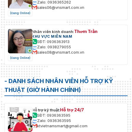
Zalo: 0936365262
sales06@vnsmart.com.vn
(Đang Online)
Thơm Trần
Nhân viên kinh doanh:
KHU VỰC MIỀN NAM
SĐT: 0936363913
Zalo: 0938279055
sales08@vnsmart.com.vn
(Đang Online)
- DANH SÁCH NHÂN VIÊN HỖ TRỢ KỸ
THUẬT (GIỜ HÀNH CHÍNH)
Hỗ trợ 24/7
Hỗ trợ kỹ thuật:
SĐT: 0936363595
Zalo: 0936363595
ktvietnamsmart@gmail.com