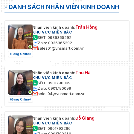
≤ 5 W (chế độ chờ), ≤ 18 W (chế
Tiêu thụ điện năng
- DANH SÁCH NHÂN VIÊN KINH DOANH
độ hoạt động)
Tổng trọng lượng
2,05 kg (4,52 pound)
Trần Hồng
Nhân viên kinh doanh:
KHU VỰC MIỀN BẮC
SĐT: 0936365292
Zalo: 0936365292
sales01@vnsmart.com.vn
(Đang Online)
Thu Hà
Nhân viên kinh doanh:
KHU VỰC MIỀN BẮC
SĐT: 0901790099
Zalo: 0901790099
sales04@vnsmart.com.vn
(Đang Online)
Đỗ Giang
Nhân viên kinh doanh:
KHU VỰC MIỀN BẮC
SĐT: 0901792266
Zalo: 0901792266