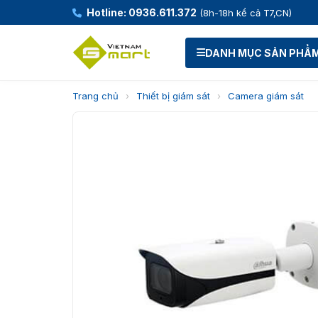
Hotline: 0936.611.372
(8h-18h kể cả T7,CN)
DANH MỤC SẢN PHẨ
Trang chủ
›
Thiết bị giám sát
›
Camera giám sát