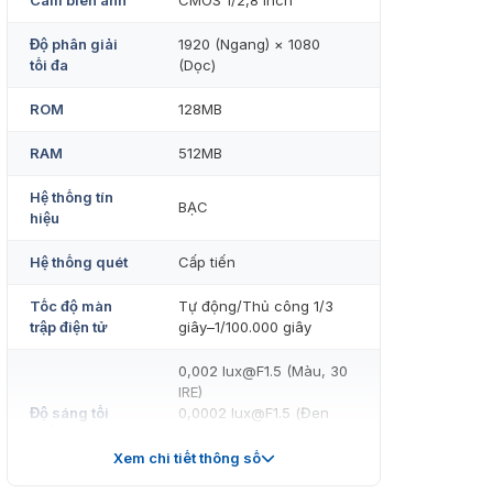
Cảm biến ảnh
CMOS 1/2,8 inch
Độ phân giải
1920 (Ngang) × 1080
tối đa
(Dọc)
ROM
128MB
RAM
512MB
Hệ thống tín
BẠC
hiệu
Hệ thống quét
Cấp tiến
Tốc độ màn
Tự động/Thủ công 1/3
trập điện tử
giây–1/100.000 giây
0,002 lux@F1.5 (Màu, 30
IRE)
Độ sáng tối
0,0002 lux@F1.5 (Đen
thiểu
trắng, 30 IRE)
0 lux (Bật đèn chiếu
Xem chi tiết thông số
sáng)