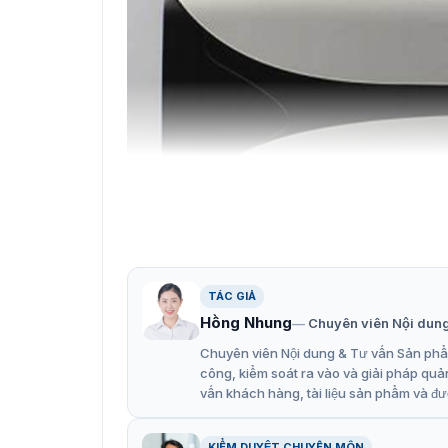
TÁC GIẢ
Hồng Nhung
Chuyên viên Nội dun
Camera IP 2MP
Chuyên viên Nội dung & Tư vấn Sản phẩm
Đặc điểm nổi bật của Dahua D
công, kiểm soát ra vào và giải pháp quả
vấn khách hàng, tài liệu sản phẩm và đư
Camera Dahua DH-IPC-HFW5241EP-ZE cung cấp 
độ nhạy sáng cực thấp 0.002Lux@F1.5, giúp qu
KIỂM DUYỆT CHUYÊN MÔN