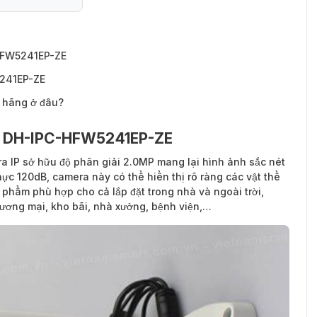
-HFW5241EP-ZE
5241EP-ZE
 hãng ở đâu?
ua DH-IPC-HFW5241EP-ZE
 IP sở hữu độ phân giải 2.0MP mang lại hình ảnh sắc nét
ực 120dB, camera này có thể hiển thị rõ ràng các vật thể
phẩm phù hợp cho cả lắp đặt trong nhà và ngoài trời,
hương mại, kho bãi, nhà xưởng, bệnh viện,…