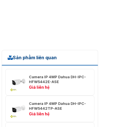
Độ dài tiêu cự
2,7mm–13,5mm
Khẩu độ tối đa
F1.5
Ngang: 109°–30°
Góc nhìn
Dọc: 57°–17°
Đường chéo: 131°–35°
Kiểm soát
Tự động
Sản phẩm liên quan
mống mắt
Khoảng cách
0,8 m (2,62 ft)
lấy nét gần
Camera IP 4MP Dahua DH-IPC-
HFW5442E-ASE
Sự kiện thông minh
Giá liên hệ
IVS
Vật bị bỏ rơi; vật bị mất
Camera IP 4MP Dahua DH-IPC-
HFW5442TP-ASE
Bản đồ nhiệt
Đúng
Giá liên hệ
Chuyên nghiệp, thông minh