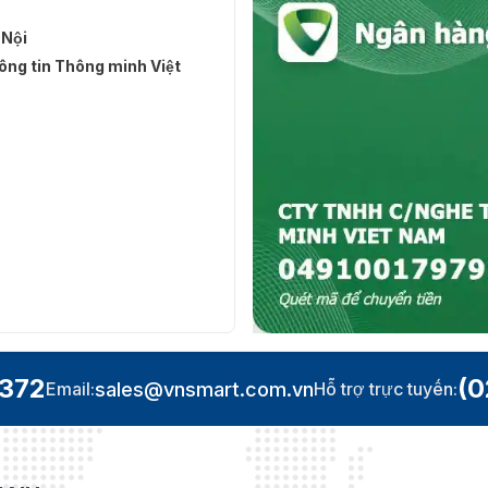
 Nội
ng tin Thông minh Việt
.372
(0
sales@vnsmart.com.vn
Email:
Hỗ trợ trực tuyến: