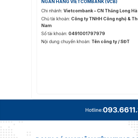
NGÂN HÀNG VIETCOMBANK (VCB)
Chi nhánh:
Vietcombank – CN Thăng Long Hà
Chủ tài khoản:
Công ty TNHH Công nghệ & Thô
Nam
Số tài khoản:
0491001797979
Nội dung chuyển khoản:
Tên công ty / SĐT
093.6611
Hotline: