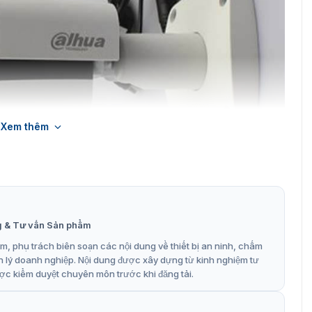
Xem thêm
g & Tư vấn Sản phẩm
 Dahua DH-IPC-HFW5241EP-ZE
, phụ trách biên soạn các nội dung về thiết bị an ninh, chấm
H-IPC-HFW5241EP-ZE
n lý doanh nghiệp. Nội dung được xây dựng từ kinh nghiệm tư
ợc kiểm duyệt chuyên môn trước khi đăng tải.
tầm quan sát lên đến 50 mét. Công nghệ Starlight với
an sát rõ ràng ngay cả trong điều kiện ánh sáng yếu. Với