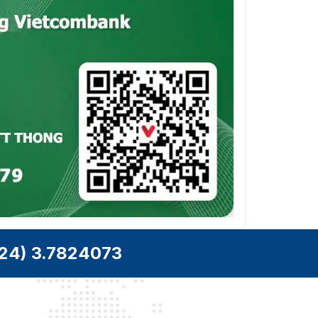
Làm việc cùng với Smart
NVR để thực hiện tìm
Tìm kiếm
kiếm thông minh, trích
thông minh
xuất sự kiện và hợp nhất
vào video sự kiện
Video
H.265; H.264; H.264H;
Nén video
H.264B; MJPEG (Chỉ được
hỗ trợ bởi luồng phụ)
Bộ giải mã
Thông minh H.265+;
thông minh
Thông minh H.264+
Mã hóa AI
AI H.265; AI H.264
Luồng chính: 1920 ×
24) 3.7824073
1080@(1 fps–25/30 fps)
Tỉ lệ khung
Luồng phụ: D1@(1 fps–
hình video
25/30 fps)
Luồng thứ ba: 1080p@(1
fps–25/30 fps)