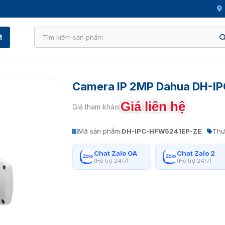
M
Camera IP 2MP Dahua DH-I
Giá liên hệ
Giá tham khảo:
Mã sản phẩm:
DH-IPC-HFW5241EP-ZE
Thư
Chat Zalo OA
Chat Zalo 2
(Hỗ trợ 24/7)
(Hỗ trợ 24/7)