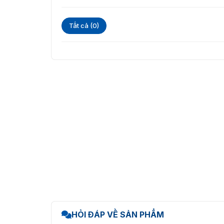
Tất cả (0)
HỎI ĐÁP VỀ SẢN PHẨM