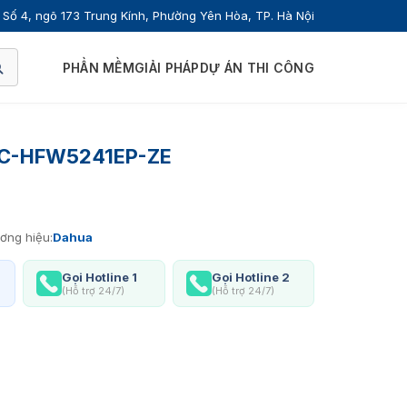
Số 4, ngõ 173 Trung Kính, Phường Yên Hòa, TP. Hà Nội
PHẦN MỀM
GIẢI PHÁP
DỰ ÁN THI CÔNG
PC-HFW5241EP-ZE
ơng hiệu:
Dahua
Gọi Hotline 1
Gọi Hotline 2
(Hỗ trợ 24/7)
(Hỗ trợ 24/7)