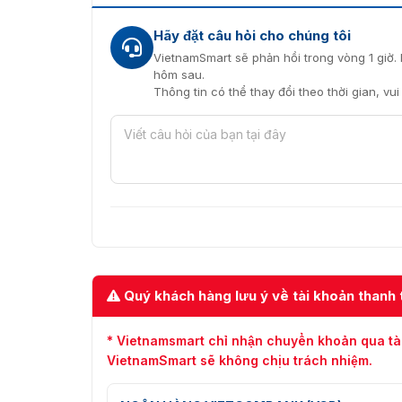
Camera IP 2MP
Hãy đặt câu hỏi cho chúng tôi
Mua camera DH-IPC-HFW5241EP
VietnamSmart sẽ phản hồi trong vòng 1 giờ. 
hôm sau.
Để đảm bảo mua được sản phẩm chính hãng với
Thông tin có thể thay đổi theo thời gian, vu
Dahua hoặc các cửa hàng uy tín.
Vietnamsma
cung cấp sản phẩm Dahua DH-IPC-HFW5241EP-Z
quốc. Hãy liên hệ với Vietnamsmart để nhận đượ
093.6611.372.
Quý khách hàng lưu ý về tài khoản thanh 
* Vietnamsmart chỉ nhận chuyển khoản qua tà
VietnamSmart sẽ không chịu trách nhiệm.