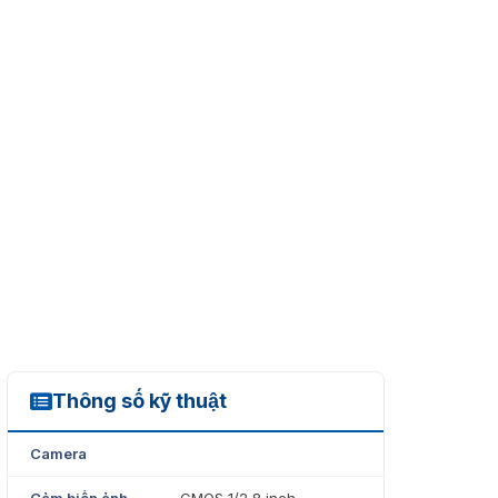
Thông số kỹ thuật
DH-IPC-HFW5241EP-ZE
Camera