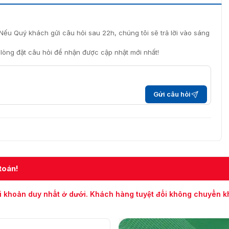
 Dahua DH-IPC-HFW5241EP-ZE
-ZE chính hãng ở đâu?
Nếu Quý khách gửi câu hỏi sau 22h, chúng tôi sẽ trả lời vào sáng
 giá tốt nhất, bạn nên đến các đại lý ủy quyền của
i lòng đặt câu hỏi để nhận được cập nhật mới nhất!
rt
là một trong những đơn vị phân phối uy tín tại Việt Nam,
E với giá ưu đãi và chế độ bảo hành 24 tháng trên toàn
c tư vấn chi tiết và hỗ trợ tốt nhất qua số điện thoại
Gửi câu hỏi
toán!
i khoản duy nhất ở dưới. Khách hàng tuyệt đối không chuyển 